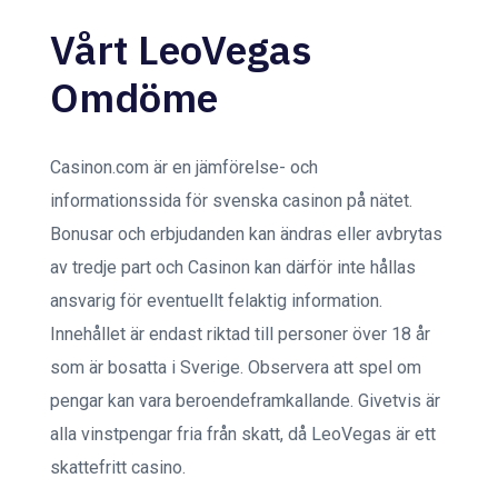
Vårt LeoVegas
Omdöme
Casinon.com är en jämförelse- och
informationssida för svenska casinon på nätet.
Bonusar och erbjudanden kan ändras eller avbrytas
av tredje part och Casinon kan därför inte hållas
ansvarig för eventuellt felaktig information.
Innehållet är endast riktad till personer över 18 år
som är bosatta i Sverige. Observera att spel om
pengar kan vara beroendeframkallande. Givetvis är
alla vinstpengar fria från skatt, då LeoVegas är ett
skattefritt casino.