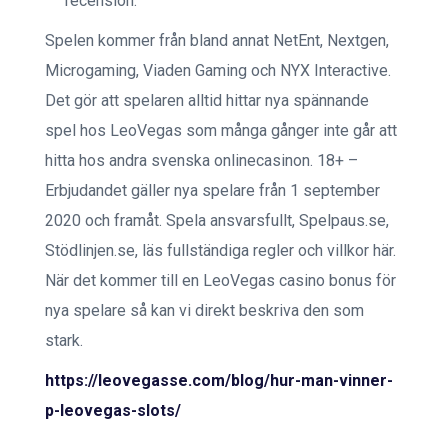
recension.
Spelen kommer från bland annat NetEnt, Nextgen,
Microgaming, Viaden Gaming och NYX Interactive.
Det gör att spelaren alltid hittar nya spännande
spel hos LeoVegas som många gånger inte går att
hitta hos andra svenska onlinecasinon. 18+ –
Erbjudandet gäller nya spelare från 1 september
2020 och framåt. Spela ansvarsfullt, Spelpaus.se,
Stödlinjen.se, läs fullständiga regler och villkor här.
När det kommer till en LeoVegas casino bonus för
nya spelare så kan vi direkt beskriva den som
stark.
https://leovegasse.com/blog/hur-man-vinner-
p-leovegas-slots/