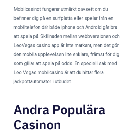
Mobilcasinot fungerar utmärkt oavsett om du
befinner dig på en surfplatta eller spelar från en
mobiltelefon där både iphone och Android går bra
att spela på. Skillnaden mellan webbversionen och
LeoVegas casino app är inte markant, men det gör
den mobila upplevelsen lite enklare, främst för dig
som gillar att spela på odds. En speciell sak med
Leo Vegas mobilcasino är att du hittar flera
jackpottautomater i utbudet.
Andra Populära
Casinon