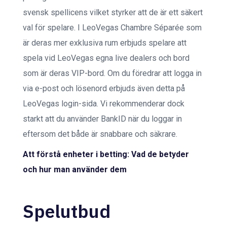
svensk spellicens vilket styrker att de är ett säkert
val för spelare. I LeoVegas Chambre Séparée som
är deras mer exklusiva rum erbjuds spelare att
spela vid LeoVegas egna live dealers och bord
som är deras VIP-bord. Om du föredrar att logga in
via e-post och lösenord erbjuds även detta på
LeoVegas login-sida. Vi rekommenderar dock
starkt att du använder BankID när du loggar in
eftersom det både är snabbare och säkrare.
Att förstå enheter i betting: Vad de betyder
och hur man använder dem
Spelutbud