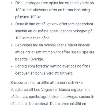
Dina LeoVegas free spins har ett totalt värde på
100 kr och aktiveras efter en första insättning
på minst 100 kr.
Detta är inte ett dåligt krav eftersom det endast
innebär att du måste spela igenom beloppet på
100 kr minst en gång.
LeoVegas har en svensk licens, vilket innebär
att de har all rätt att marknadsföra sig till spelare
bosatta i Sverige.
För dig som föredrar betting över casino finns
det öven en bonus värd att aktivera.
Snabba casinon är alltid att föredra och vi kan
absolut se att Leo Vegas kan klassa sig som ett
sådant. Ja, spelbolaget bakom LeoVegas casino är
pålitlig och börsnoterat. De har även erhållit en