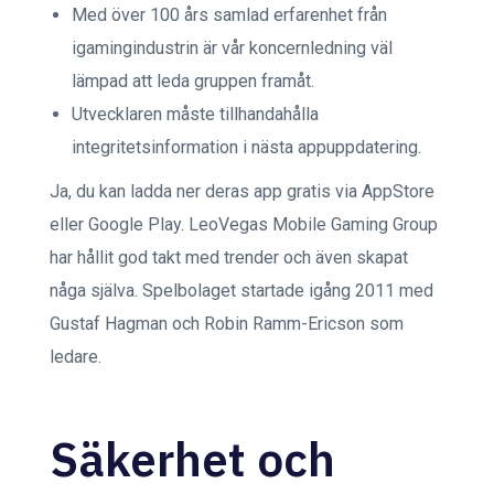
Med över 100 års samlad erfarenhet från
igamingindustrin är vår koncernledning väl
lämpad att leda gruppen framåt.
Utvecklaren måste tillhandahålla
integritetsinformation i nästa appuppdatering.
Ja, du kan ladda ner deras app gratis via AppStore
eller Google Play. LeoVegas Mobile Gaming Group
har hållit god takt med trender och även skapat
någa själva. Spelbolaget startade igång 2011 med
Gustaf Hagman och Robin Ramm-Ericson som
ledare.
Säkerhet och