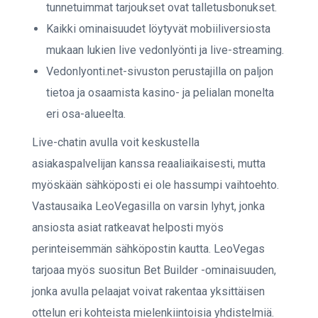
tunnetuimmat tarjoukset ovat talletusbonukset.
Kaikki ominaisuudet löytyvät mobiiliversiosta
mukaan lukien live vedonlyönti ja live-streaming.
Vedonlyonti.net-sivuston perustajilla on paljon
tietoa ja osaamista kasino- ja pelialan monelta
eri osa-alueelta.
Live-chatin avulla voit keskustella
asiakaspalvelijan kanssa reaaliaikaisesti, mutta
myöskään sähköposti ei ole hassumpi vaihtoehto.
Vastausaika LeoVegasilla on varsin lyhyt, jonka
ansiosta asiat ratkeavat helposti myös
perinteisemmän sähköpostin kautta. LeoVegas
tarjoaa myös suositun Bet Builder -ominaisuuden,
jonka avulla pelaajat voivat rakentaa yksittäisen
ottelun eri kohteista mielenkiintoisia yhdistelmiä.