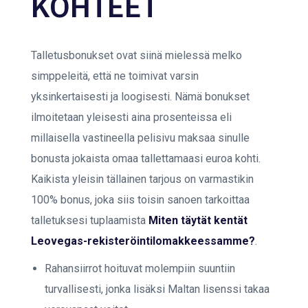
KOHTEET
Talletusbonukset ovat siinä mielessä melko
simppeleitä, että ne toimivat varsin
yksinkertaisesti ja loogisesti. Nämä bonukset
ilmoitetaan yleisesti aina prosenteissa eli
millaisella vastineella pelisivu maksaa sinulle
bonusta jokaista omaa tallettamaasi euroa kohti.
Kaikista yleisin tällainen tarjous on varmastikin
100% bonus, joka siis toisin sanoen tarkoittaa
talletuksesi tuplaamista
Miten täytät kentät
Leovegas-rekisteröintilomakkeessamme?
.
Rahansiirrot hoituvat molempiin suuntiin
turvallisesti, jonka lisäksi Maltan lisenssi takaa