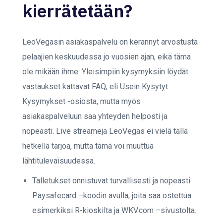
kierrätetään?
LeoVegasin asiakaspalvelu on kerännyt arvostusta
pelaajien keskuudessa jo vuosien ajan, eikä tämä
ole mikään ihme. Yleisimpiin kysymyksiin löydät
vastaukset kattavat FAQ, eli Usein Kysytyt
Kysymykset -osiosta, mutta myös
asiakaspalveluun saa yhteyden helposti ja
nopeasti. Live streameja LeoVegas ei vielä tällä
hetkellä tarjoa, mutta tämä voi muuttua
lähtitulevaisuudessa.
Talletukset onnistuvat turvallisesti ja nopeasti
Paysafecard –koodin avulla, joita saa ostettua
esimerkiksi R-kioskilta ja WKV.com –sivustolta.