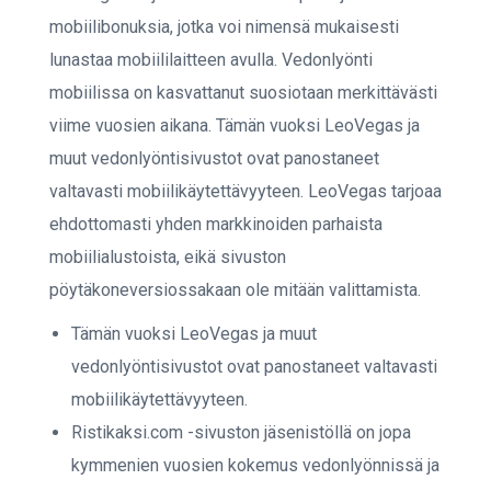
mobiilibonuksia, jotka voi nimensä mukaisesti
lunastaa mobiililaitteen avulla. Vedonlyönti
mobiilissa on kasvattanut suosiotaan merkittävästi
viime vuosien aikana. Tämän vuoksi LeoVegas ja
muut vedonlyöntisivustot ovat panostaneet
valtavasti mobiilikäytettävyyteen. LeoVegas tarjoaa
ehdottomasti yhden markkinoiden parhaista
mobiilialustoista, eikä sivuston
pöytäkoneversiossakaan ole mitään valittamista.
Tämän vuoksi LeoVegas ja muut
vedonlyöntisivustot ovat panostaneet valtavasti
mobiilikäytettävyyteen.
Ristikaksi.com -sivuston jäsenistöllä on jopa
kymmenien vuosien kokemus vedonlyönnissä ja