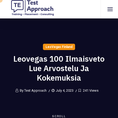
LeoVegas Finland
Leovegas 100 Ilmaisveto
Lue Arvostelu Ja
Kokemuksia
By Test Approach
July 4, 2023
241 Views
SCROLL