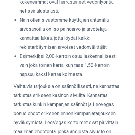
kokeneimmat ovat harrastaneet vedonlyöntiä
netissä alusta asti.
Näin ollen sivustomme käyttäjien antamilla
arvosanoilla on iso painoarvo ja arvoteluja
kannattaa lukea, jotta löydät kaikki
rekisteröitymisen arvoiset vedonvälittäjät.
Esimerkiksi 2,00-kerroin osuu laskennallisesti
vain joka toinen kerta, kun taas 1,50-kerroin
napsuu kaksi kertaa kolmesta.
Vaihtuvia tarjouksia on säännöllisesti, ne kannattaa
tarkistaa erikseen kasinon sivuilta. Kannattaa
tarkistaa kunkin kampanjan säännöt ja Leovegas
bonus ehdot erikseen ennen kampanjatarjouksen
hyväksymistä. LeoVegas kertoimet ovat päivittäin
maailman ehdotonta, jonka ansiosta sivusto on