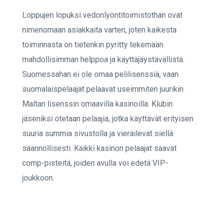
Loppujen lopuksi vedonlyöntitoimistothan ovat
nimenomaan asiakkaita varten, joten kaikesta
toiminnasta on tietenkin pyritty tekemään
mahdollisimman helppoa ja käyttäjäystävällistä.
Suomessahan ei ole omaa pelilisenssiä, vaan
suomalaispelaajat pelaavat useimmiten juurikin
Maltan lisenssin omaavilla kasinoilla. Klubin
jäseniksi otetaan pelaajia, jotka käyttävät erityisen
suuria summia sivustolla ja vierailevat siellä
säännöllisesti. Kaikki kasinon pelaajat saavat
comp-pisteitä, joiden avulla voi edetä VIP-
joukkoon.