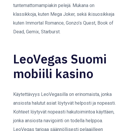
tuntemattomampiakin pelejä. Mukana on
klassikkoja, kuten Mega Joker, sekä ikisuosikkeja
kuten Immortal Romance, Gonzo’s Quest, Book of
Dead, Gemix, Starburst.
LeoVegas Suomi
mobiili kasino
Käytettävyys LeoVegasilla on erinomaista, jonka
ansiosta halutut asiat löytyvät helposti ja nopeasti.
Kohteet löytyvät nopeasti hakutoimintoa käyttäen,
jonka ansiosta navigointi on todella helppoa.
LeoVegas tarjoaa säännöllisesti pelaajilleen