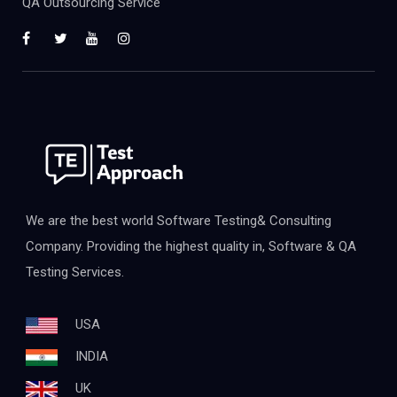
QA Outsourcing Service
We are the best world Software Testing& Consulting
Company. Providing the highest quality in, Software & QA
Testing Services.
USA
INDIA
UK