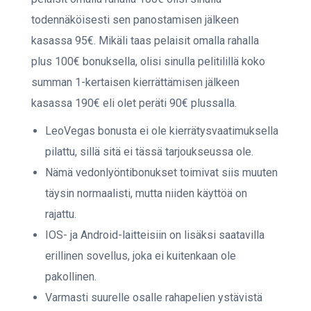
todennäköisesti sen panostamisen jälkeen
kasassa 95€. Mikäli taas pelaisit omalla rahalla
plus 100€ bonuksella, olisi sinulla pelitilillä koko
summan 1-kertaisen kierrättämisen jälkeen
kasassa 190€ eli olet peräti 90€ plussalla.
LeoVegas bonusta ei ole kierrätysvaatimuksella
pilattu, sillä sitä ei tässä tarjoukseussa ole.
Nämä vedonlyöntibonukset toimivat siis muuten
täysin normaalisti, mutta niiden käyttöä on
rajattu.
IOS- ja Android-laitteisiin on lisäksi saatavilla
erillinen sovellus, joka ei kuitenkaan ole
pakollinen.
Varmasti suurelle osalle rahapelien ystävistä