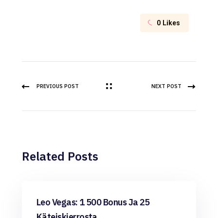
0
Likes
PREVIOUS POST
NEXT POST
Related Posts
LeoVegas Finland
Leo Vegas: 1 500 Bonus Ja 25
Käteiskierrosta