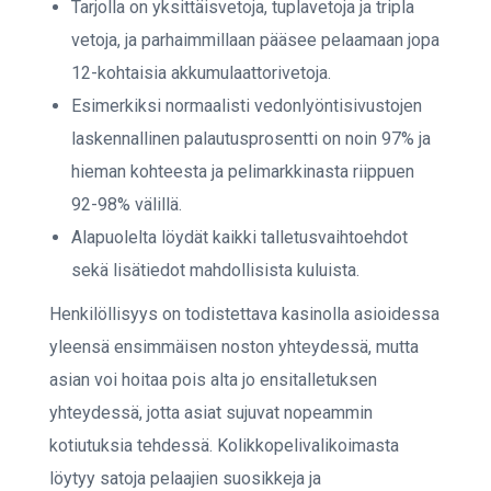
Tarjolla on yksittäisvetoja, tuplavetoja ja tripla
vetoja, ja parhaimmillaan pääsee pelaamaan jopa
12-kohtaisia akkumulaattorivetoja.
Esimerkiksi normaalisti vedonlyöntisivustojen
laskennallinen palautusprosentti on noin 97% ja
hieman kohteesta ja pelimarkkinasta riippuen
92-98% välillä.
Alapuolelta löydät kaikki talletusvaihtoehdot
sekä lisätiedot mahdollisista kuluista.
Henkilöllisyys on todistettava kasinolla asioidessa
yleensä ensimmäisen noston yhteydessä, mutta
asian voi hoitaa pois alta jo ensitalletuksen
yhteydessä, jotta asiat sujuvat nopeammin
kotiutuksia tehdessä. Kolikkopelivalikoimasta
löytyy satoja pelaajien suosikkeja ja