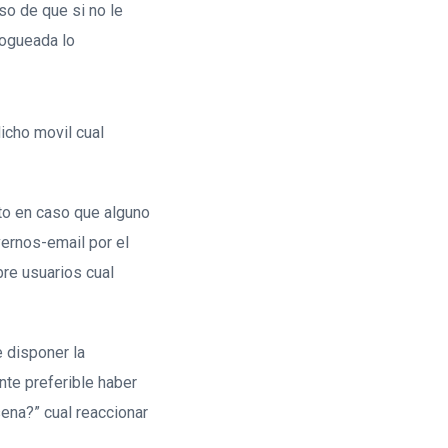
so de que si no le
logueada lo
icho movil cual
to en caso que alguno
ernos-email por el
bre usuarios cual
 disponer la
nte preferible haber
sena?” cual reaccionar