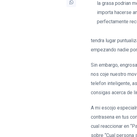
la grasa podri­an 
importa hacerse a
perfectamente reci
tendra lugar puntuali
empezando nadie pond
Sin embargo, engrosa
nos coje nuestro mov
telefon inteligente, a
consigas acerca de li­
A mi escojo especial
contrasena en tus con
cual reaccionar en “Pa
sobre “Cual persona s