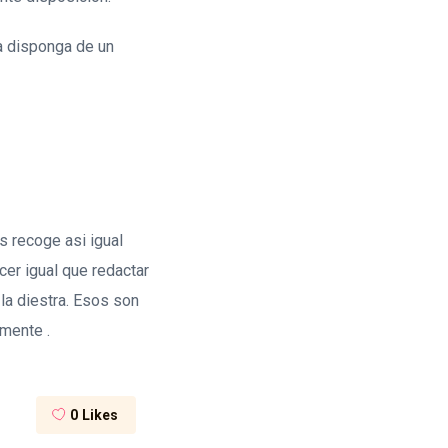
a disponga de un
s recoge asi­ igual
cer igual que redactar
 la diestra. Esos son
tamente
.
0
Likes