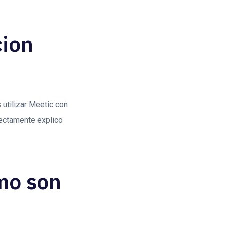
cion
utilizar Meetic con
fectamente explico
omo son