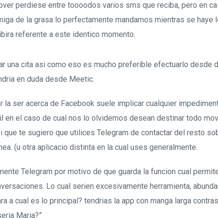
mover perdiese entre toooodos varios sms que reciba, pero en ca
miga de la grasa lo perfectamente mandamos mientras se haye 
bira referente a este identico momento.
zar una cita asi­ como eso es mucho preferible efectuarlo desde d
ri­a en duda desde Meetic.
r la ser acerca de Facebook suele implicar cualquier impedimen
il en el caso de cual nos lo olvidemos desean destinar todo mov
si que te sugiero que utilices Telegram de contactar del resto so
nea. (u otra aplicacio distinta en la cual uses generalmente.
mente Telegram por motivo de que guarda la funcion cual permite
versaciones. Lo cual seri­en excesivamente herramienta, abunda
ra a cual es lo principal? tendri­as la app con manga larga contra
eri­a Maria?”