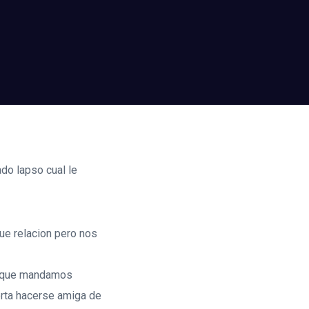
ado lapso cual le
ue relacion pero nos
e que mandamos
orta hacerse amiga de