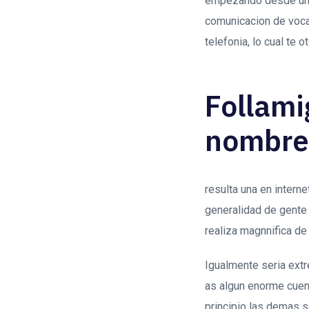
empezando desde una 
comunicacion de vocab
telefonia, lo cual te o
Follami
nombre
resulta una en interne
generalidad de gente 
realiza magnnifica d
Igualmente seri­a ex
as algun enorme cuent
principio las demas s