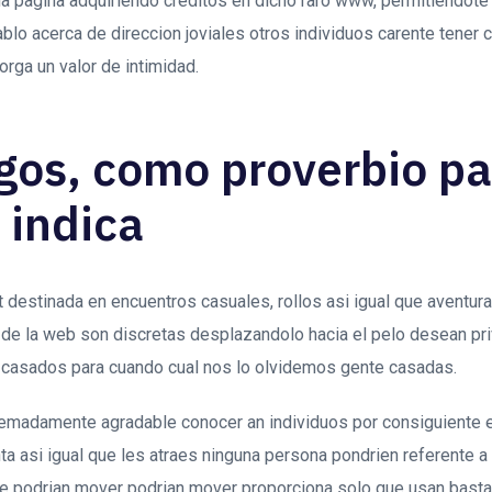
pagina adquiriendo creditos en dicho raro www, permitiendote
lo acerca de direccion joviales otros individuos carente tener cua
torga un valor de intimidad.
gos, como proverbio pa
 indica
t destinada en encuentros casuales, rollos asi­ igual que aventura
de la web son discretas desplazandolo hacia el pelo desean priv
e casados para cuando cual nos lo olvidemos gente casadas.
tremadamente agradable conocer an individuos por consiguiente e
a asi­ igual que les atraes ninguna persona pondri­en referente 
e podri­an mover podri­an mover proporciona solo que usan basta