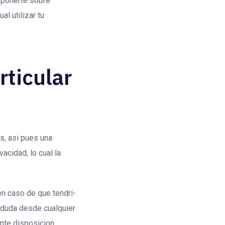
 ponerte sobre
l utilizar tu
rticular
s, asi­ pues una
acidad, lo cual la
n caso de que tendri­
a duda desde cualquier
nte disposicion.