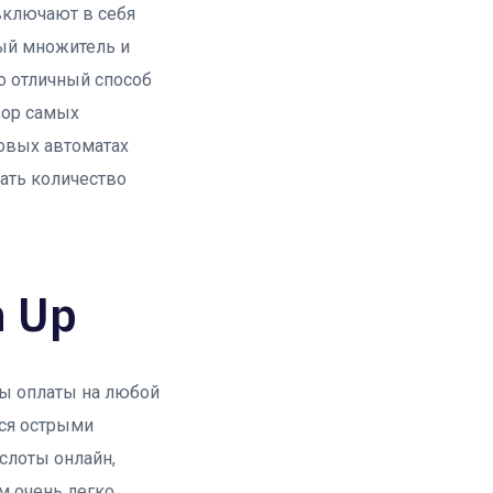
включают в себя
ый множитель и
то отличный способ
зор самых
ровых автоматах
ать количество
n Up
ты оплаты на любой
ься острыми
слоты онлайн,
ем очень легко