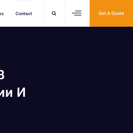
Get A Quote
bs
Contact
В
ии И