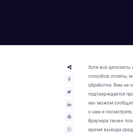
Хотя все депозиты 
способов оплаты, м
обработки. Вам не 
подтверждается пр
мы можем сообщить
к нам и посмотрите
браузера также поз
время вывода средс