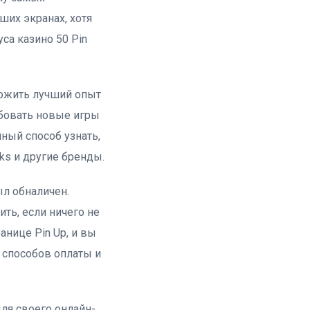
ших экранах, хотя
са казино 50 Pin
ложить лучший опыт
бовать новые игры
ный способ узнать,
oks и другие бренды.
ыл обналичен.
ить, если ничего не
анице Pin Up, и вы
 способов оплаты и
для своего онлайн-