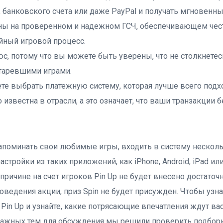
, банковского счета или даже PayPal и получать мгновенн
ны на проверенном и надежном ГСЧ, обеспечивающем чес
йный игровой процесс.
с, потому что вы можете быть уверены, что не столкнетес
таревшими играми.
ете выбрать платежную систему, которая лучше всего подх
 известна в отрасли, а это означает, что ваши транзакции 
поминать свои любимые игры, входить в систему несколь
стройки из таких приложений, как iPhone, Android, iPad ил
причине на счет игроков Pin Up не будет внесено достаточ
оведения акции, приз Spin не будет присужден. Чтобы узна
Pin Up и узнайте, какие потрясающие впечатления ждут вас
важных тем для обсуждения мы решили проверить подбор