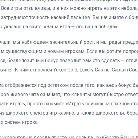
 Все игры отзывчивы, и в них можно играть на этих неболь
атрудняют точность касаний пальцев. Вы начинаете с бону
ак указано на сайте; «Ваша игра — это ваша победа».
начали, мы наблюдаем значительный рост, и мы рады пред
им существующим и новым игрокам. Если вы хотите попро
ся, бездепозитный бонус позволит вам это сделать — отлич
ится. К ним относятся Yukon Gold, Luxury Casino, Captain Co
 отображается под остатком после того, как весь бонус б
ров живого чата означает, что клиенты могут быстро ответ
ать играть, просто нажмите «Играть сейчас» на главной стр
з широкого спектра игр казино, а также широкого выбора
 систем игрока.
 клиентов не всегда просто, но если вы выберете Pin Up 