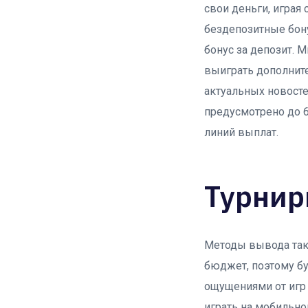
свои деньги, играя
бездепозитные бон
бонус за депозит. 
выиграть дополните
актуальных новосте
предусмотрено до 6
линий выплат.
Турнир
Методы вывода такж
бюджет, поэтому бу
ощущениями от игр 
играть на мобильно