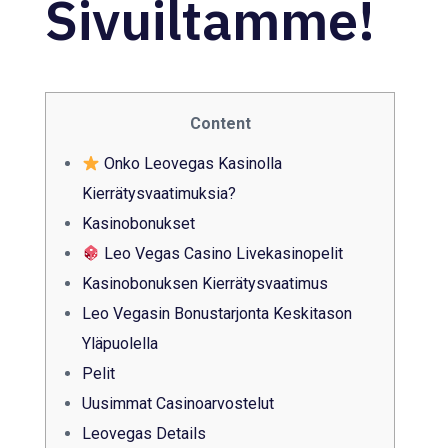
Sivuiltamme!
Content
Onko Leovegas Kasinolla
Kierrätysvaatimuksia?
Kasinobonukset
Leo Vegas Casino Livekasinopelit
Kasinobonuksen Kierrätysvaatimus
Leo Vegasin Bonustarjonta Keskitason
Yläpuolella
Pelit
Uusimmat Casinoarvostelut
Leovegas Details