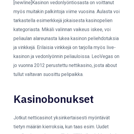
[newline]Kasinon vedonlyöntiosasta on voittanut
myös muitakin palkintoja viime vuosina. Aulasta voi
tarkastella esimerkkejä jokaisesta kasinopelien
kategoriasta. Mikäli valinnan vaikeus iskee, voi
peliaulan alareunasta lukea kasinon peliehdotuksia
ja vinkkejä. Erilaisia vinkkejä on tarjolla myös live-
kasinon ja vedonlyönnin peliauloissa. LeoVegas on
jo vuonna 2012 perustettu nettikasino, josta about
tullut valtavan suosittu pelipaikka.
Kasinobonukset
Jotkut netticasinot yksinkertaisesti myöntävät
tietyn määrän kierroksia, kun taas esim. Uudet