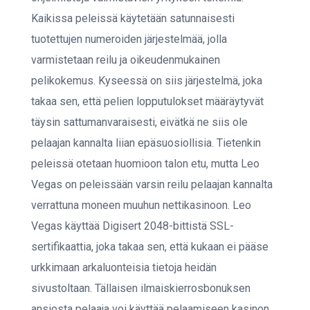
Kaikissa peleissä käytetään satunnaisesti
tuotettujen numeroiden järjestelmää, jolla
varmistetaan reilu ja oikeudenmukainen
pelikokemus. Kyseessä on siis järjestelmä, joka
takaa sen, että pelien lopputulokset määräytyvät
täysin sattumanvaraisesti, eivätkä ne siis ole
pelaajan kannalta liian epäsuosiollisia. Tietenkin
peleissä otetaan huomioon talon etu, mutta Leo
Vegas on peleissään varsin reilu pelaajan kannalta
verrattuna moneen muuhun nettikasinoon. Leo
Vegas käyttää Digisert 2048-bittistä SSL-
sertifikaattia, joka takaa sen, että kukaan ei pääse
urkkimaan arkaluonteisia tietoja heidän
sivustoltaan. Tällaisen ilmaiskierrosbonuksen
ansiosta pelaaja voi käyttää pelaamiseen kasinon