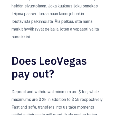
heidän sivustoltaan. Joka kuukausi joku onnekas
leijona pääsee tarraamaan kiinni johonkin
loistavista palkinnoista. Älä pelkää, että nämä
merkit hyväksyvät pelaajia, joten a vapaasti valita
suosikkisi.
Does LeoVegas
pay out?
Deposit and withdrawal minimum are $ ten, while
maximums are $ 2k in addition to $ 5k respectively.
Fast and safe, transfers into us take moments
whilst withdrawals will most likely end up being