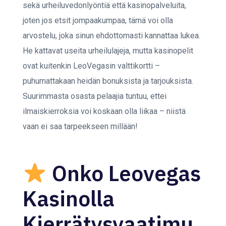
sekä urheiluvedonlyöntiä että kasinopalveluita,
joten jos etsit jompaakumpaa, tämä voi olla
arvostelu, joka sinun ehdottomasti kannattaa lukea.
He kattavat useita urheilulajeja, mutta kasinopelit
ovat kuitenkin LeoVegasin valttikortti –
puhumattakaan heidän bonuksista ja tarjouksista.
Suurimmasta osasta pelaajia tuntuu, ettei
ilmaiskierroksia voi koskaan olla liikaa – niistä
vaan ei saa tarpeekseen millään!
Onko Leovegas
Kasinolla
Kierrätysvaatimu