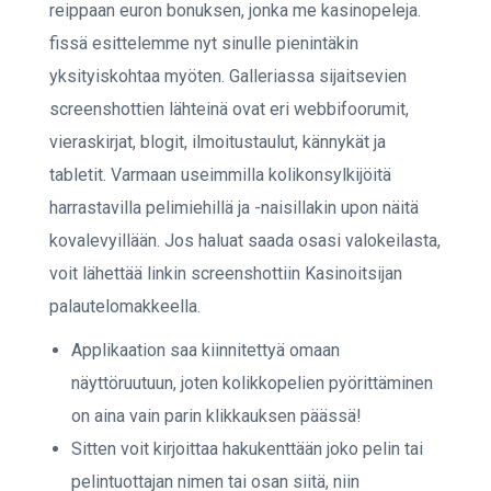
reippaan euron bonuksen, jonka me kasinopeleja.
fissä esittelemme nyt sinulle pienintäkin
yksityiskohtaa myöten. Galleriassa sijaitsevien
screenshottien lähteinä ovat eri webbifoorumit,
vieraskirjat, blogit, ilmoitustaulut, kännykät ja
tabletit. Varmaan useimmilla kolikonsylkijöitä
harrastavilla pelimiehillä ja -naisillakin upon näitä
kovalevyillään. Jos haluat saada osasi valokeilasta,
voit lähettää linkin screenshottiin Kasinoitsijan
palautelomakkeella.
Applikaation saa kiinnitettyä omaan
näyttöruutuun, joten kolikkopelien pyörittäminen
on aina vain parin klikkauksen päässä!
Sitten voit kirjoittaa hakukenttään joko pelin tai
pelintuottajan nimen tai osan siitä, niin