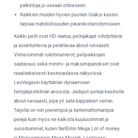
palkintoja jo useaan otteeseen.
Kaikkien muiden hyvien puolien lisäksi kasino
tarjoaa mahdollisuuden pikarekisteröitymiseen.
Kaikki pelit ovat HD-laatua, pelinjakajat viihdyttäviä
ja asiantuntevia ja pelattavaa about runsaasti.
Viimeisimmät rulettinumerot, pelipaikkojen
saatavuus sekä minimi- ja maksimipanokset ovat
reaaliaikaisesti kasinoaulassa näkyvissä
LeoVegasin käyttämän dynaamisen
tietojärjestelmän ansiosta. Jackpot-pelejä kasinolla
about runsaasti, jopa yli sata kappaleen verran.
Tarjolla on niin pienempiä ja tuntemattomampia
pelejä kuin myös ne kaikista kuuluisimmat ja
suosituimmat, kuten NetEntin Mega Lot of money
ja Microgamingin Mega Moolah. LeoVegas-