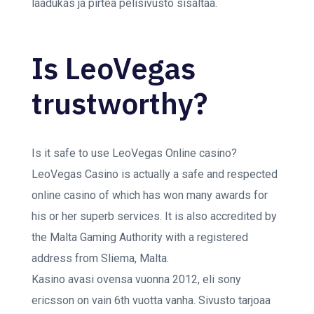
laadukas ja pirteä pelisivusto sisältää.
Is LeoVegas
trustworthy?
Is it safe to use LeoVegas Online casino?
LeoVegas Casino is actually a safe and respected
online casino of which has won many awards for
his or her superb services. It is also accredited by
the Malta Gaming Authority with a registered
address from Sliema, Malta.
Kasino avasi ovensa vuonna 2012, eli sony
ericsson on vain 6th vuotta vanha. Sivusto tarjoaa