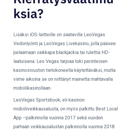
ksia?
Lisäksi iOS-laitteille on saatavilla LeoVegas
Vedonlyönti ja LeoVegas Livekasino, jolla pääsee
pelaamaan vaikkapa blackjackia tai rulettia HD-
laatuisena. Leo Vegas tarjoaa toki perinteisen
kasinosivuston tietokoneella käytettäväksi, mutta
viime aikoina se on niittänyt mainetta mahtavalla
mobiilikasinollaan.
LeoVegas Sportsbook, eli kasinon
mobiiliveikkausalusta, on myös palkittu Best Local
App –palkinnolla vuonna 2017 sekä vuoden
parhaan veikkausalustan palkinnolla vuonna 2018.