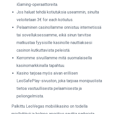
iGaming-operaattoreita.
Jos haluat tehdä kotiutuksia useammin, sinulta
veloitetaan 3€ for each kotiutus.
Pelaaminen casinollamme onnistuu internetissä
tai sovelluksessamme, eikä sinun tarvitse
matkustaa fyysisille kasinolle nauttiaksesi
casinon kutkuttavista peleistä.
Kerromme sivuillamme mitä suomalaisella
kasinomarkkinalla tapahtuu.
Kasino tarjoaa myös aivan erillisen
LeoSafePlay-sivuston, joka tarjoaa monipuolista
tietoa vastuullisesta pelaamisesta ja
peliongelmista.
Palkittu LeoVegas mobiilikasino on todella
miellyttävä ja helppo aperitivo nauttia parhaista