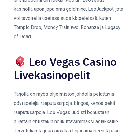
kasinolla upon jopa oma goldmine, LeoJackpot, jota
voi tavoitella useissa suosikkipeleissä, kuten
Temple Drop, Money Train two, Bonanza ja Legacy
of Dead.
Leo Vegas Casino
Livekasinopelit
Tarjolla on myös ohjelmiston johdolla pelattavia
pöytäpelejä, raaputusarpoja, bingoa, kenoa sekä
raaputusarpoja. Leo Vegas uudisti bonustaan
hiljattain entistäkin houkuttavammaksi asiakkaille.
Tervetuliaistarjous sisältää leijonamaiseen tapaan