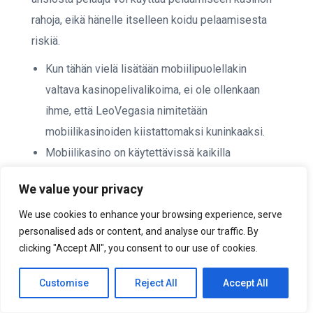
rahoja, eikä hänelle itselleen koidu pelaamisesta
riskiä.
Kun tähän vielä lisätään mobiilipuolellakin
valtava kasinopelivalikoima, ei ole ollenkaan
ihme, että LeoVegasia nimitetään
mobiilikasinoiden kiistattomaksi kuninkaaksi.
Mobiilikasino on käytettävissä kaikilla
nykyaikaisilla puhelimilla ja tableteilla, ja
We value your privacy
varsinkin jälkimmäinen maistui ainakin
We use cookies to enhance your browsing experience, serve
testiryhmällemme erinomaisesti.
personalised ads or content, and analyse our traffic. By
Voit huoleti tallettaa rahasi LeoVegas
clicking "Accept All", you consent to our use of cookies.
nettikasinolle ja perol varma, että tämä
Contact us
netticasino toimii vastuullisesti, etkä kohtaa
Customise
Reject All
Accept All
ongelmia kotiutusten tai minkään muunkaan