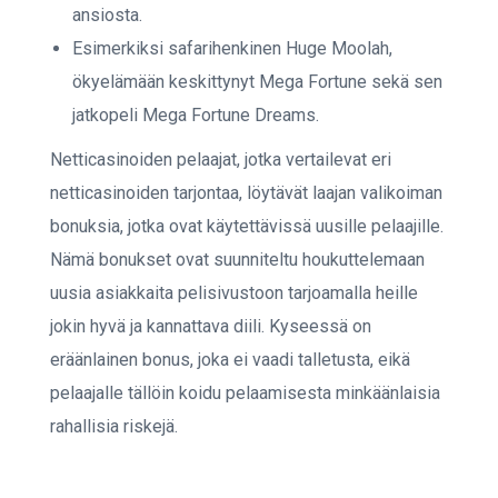
ansiosta.
Esimerkiksi safarihenkinen Huge Moolah,
ökyelämään keskittynyt Mega Fortune sekä sen
jatkopeli Mega Fortune Dreams.
Netticasinoiden pelaajat, jotka vertailevat eri
netticasinoiden tarjontaa, löytävät laajan valikoiman
bonuksia, jotka ovat käytettävissä uusille pelaajille.
Nämä bonukset ovat suunniteltu houkuttelemaan
uusia asiakkaita pelisivustoon tarjoamalla heille
jokin hyvä ja kannattava diili. Kyseessä on
eräänlainen bonus, joka ei vaadi talletusta, eikä
pelaajalle tällöin koidu pelaamisesta minkäänlaisia
rahallisia riskejä.