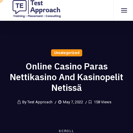
Uncategorized
Online Casino Paras
Nettikasino And Kasinopelit
Netissä
By Test Approach
May 7, 2022
158 Views
SCROLL