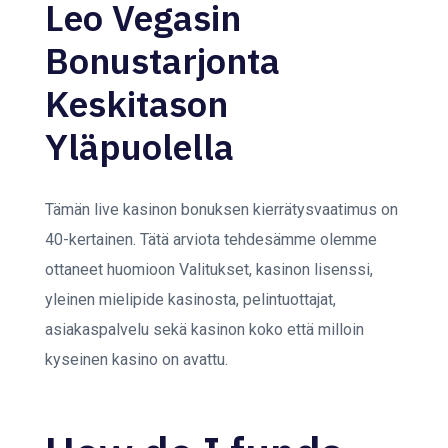
Leo Vegasin
Bonustarjonta
Keskitason
Yläpuolella
Tämän live kasinon bonuksen kierrätysvaatimus on
40-kertainen. Tätä arviota tehdesämme olemme
ottaneet huomioon Valitukset, kasinon lisenssi,
yleinen mielipide kasinosta, pelintuottajat,
asiakaspalvelu sekä kasinon koko että milloin
kyseinen kasino on avattu.