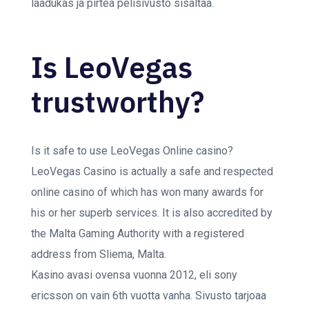
laadukas ja pirteä pelisivusto sisältää.
Is LeoVegas
trustworthy?
Is it safe to use LeoVegas Online casino?
LeoVegas Casino is actually a safe and respected
online casino of which has won many awards for
his or her superb services. It is also accredited by
the Malta Gaming Authority with a registered
address from Sliema, Malta.
Kasino avasi ovensa vuonna 2012, eli sony
ericsson on vain 6th vuotta vanha. Sivusto tarjoaa