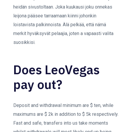
heidän sivustoltaan. Joka kuukausi joku onnekas
leijona pääsee tarraamaan kiinni johonkin
loistavista palkinnoista. Älä pelkää, että nämä
merkit hyväksyvät pelaajia, joten a vapaasti valita
suosikkisi.
Does LeoVegas
pay out?
Deposit and withdrawal minimum are $ ten, while
maximums are $ 2k in addition to $ 5k respectively.
Fast and safe, transfers into us take moments
whilst withdrawals will most likely end up being