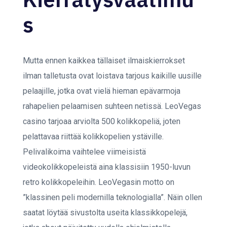
s
Mutta ennen kaikkea tällaiset ilmaiskierrokset
ilman talletusta ovat loistava tarjous kaikille uusille
pelaajille, jotka ovat vielä hieman epävarmoja
rahapelien pelaamisen suhteen netissä. LeoVegas
casino tarjoaa arviolta 500 kolikkopeliä, joten
pelattavaa riittää kolikkopelien ystäville.
Pelivalikoima vaihtelee viimeisistä
videokolikkopeleistä aina klassisiin 1950-luvun
retro kolikkopeleihin. LeoVegasin motto on
”klassinen peli modernilla teknologialla”. Näin ollen
saatat löytää sivustolta useita klassikkopelejä,