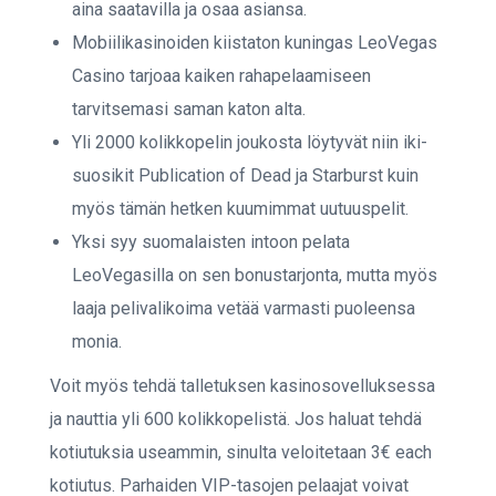
aina saatavilla ja osaa asiansa.
Mobiilikasinoiden kiistaton kuningas LeoVegas
Casino tarjoaa kaiken rahapelaamiseen
tarvitsemasi saman katon alta.
Yli 2000 kolikkopelin joukosta löytyvät niin iki-
suosikit Publication of Dead ja Starburst kuin
myös tämän hetken kuumimmat uutuuspelit.
Yksi syy suomalaisten intoon pelata
LeoVegasilla on sen bonustarjonta, mutta myös
laaja pelivalikoima vetää varmasti puoleensa
monia.
Voit myös tehdä talletuksen kasinosovelluksessa
ja nauttia yli 600 kolikkopelistä. Jos haluat tehdä
kotiutuksia useammin, sinulta veloitetaan 3€ each
kotiutus. Parhaiden VIP-tasojen pelaajat voivat