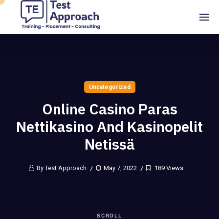
Uncategorized
Online Casino Paras
Nettikasino And Kasinopelit
Netissä
By Test Approach
May 7, 2022
189 Views
SCROLL