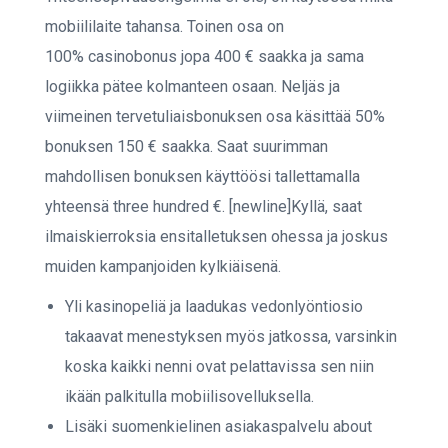
mobiililaite tahansa. Toinen osa on
100% casinobonus jopa 400 € saakka ja sama
logiikka pätee kolmanteen osaan. Neljäs ja
viimeinen tervetuliaisbonuksen osa käsittää 50%
bonuksen 150 € saakka. Saat suurimman
mahdollisen bonuksen käyttöösi tallettamalla
yhteensä three hundred €. [newline]Kyllä, saat
ilmaiskierroksia ensitalletuksen ohessa ja joskus
muiden kampanjoiden kylkiäisenä.
Yli kasinopeliä ja laadukas vedonlyöntiosio
takaavat menestyksen myös jatkossa, varsinkin
koska kaikki nenni ovat pelattavissa sen niin
ikään palkitulla mobiilisovelluksella.
Lisäki suomenkielinen asiakaspalvelu about