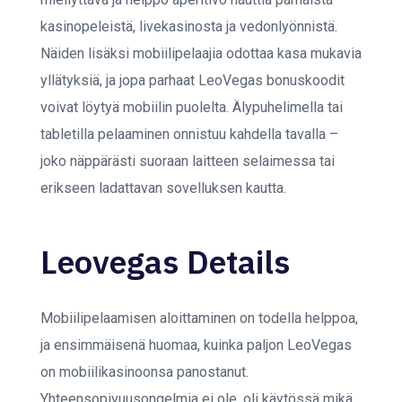
kasinopeleistä, livekasinosta ja vedonlyönnistä.
Näiden lisäksi mobiilipelaajia odottaa kasa mukavia
yllätyksiä, ja jopa parhaat LeoVegas bonuskoodit
voivat löytyä mobiilin puolelta. Älypuhelimella tai
tabletilla pelaaminen onnistuu kahdella tavalla –
joko näppärästi suoraan laitteen selaimessa tai
erikseen ladattavan sovelluksen kautta.
Leovegas Details
Mobiilipelaamisen aloittaminen on todella helppoa,
ja ensimmäisenä huomaa, kuinka paljon LeoVegas
on mobiilikasinoonsa panostanut.
Yhteensopivuusongelmia ei ole, oli käytössä mikä