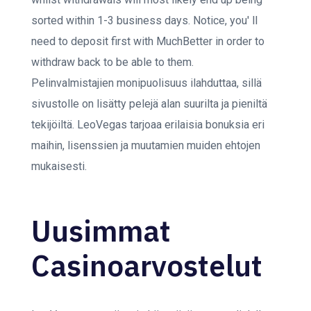
sorted within 1-3 business days. Notice, you' ll
need to deposit first with MuchBetter in order to
withdraw back to be able to them.
Pelinvalmistajien monipuolisuus ilahduttaa, sillä
sivustolle on lisätty pelejä alan suurilta ja pieniltä
tekijöiltä. LeoVegas tarjoaa erilaisia bonuksia eri
maihin, lisenssien ja muutamien muiden ehtojen
mukaisesti.
Uusimmat
Casinoarvostelut