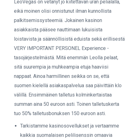
LeoVegas on vetänyt jo kiitettävän uran pelialalla,
eikä moinen olisi onnistunut ilman kunnollista
palkitsemissysteemiä. Jokainen kasinon
asiakkaista pääsee nauttimaan lukuisista
loistavista ja säännöllisistä eduista sekä erillisestä
VERY IMPORTANT PERSONEL Experience -
tasojärjestelmästä. Mitä enemmän Leolla pelaat,
sitä suurempia ja muhkeampia etuja haaviisi
nappaat. Ainoa harmillinen seikka on se, että
suomen kielellä asiakaspalvelua saa päivittäin klo
välillä. Ensimmäinen talletus kolminkertaistaa
summan aina 50 euroon asti. Toinen talletuskerta
tuo 50% talletusbonuksen 150 euroon asti.
Tarkistamme kasinosovellukset ja vertaamme
kaikkia suomalaisen pelilisenssin omaavia