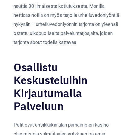
nauttia 30 ilmaisesta kotiutuksesta. Monilla
netticasinoilla on myös tarjolla urheiluvedonlyöntiä
nykyään – urheiluvedonlyönnin tarjonta on yleensä
ostettu ulkopuoliselta palveluntarjoajalta, joiden
tarjonta about todella kattavaa.
Osallistu
Keskusteluihin
Kirjautumalla
Palveluun
Pelit ovat ensikkäkin alan parhaimpien kasino-
ohjelmistoja valmistavien yrityksen tekemiä.