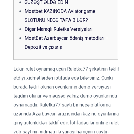
GÜZƏŞT ƏLDƏ EDİN
Mostbet KAZİNODA Aviator game
SLOTUNU NECƏ TAPA BİLƏR?
Digər Maraqlı Ruletka Versiyaları
MostBet Azerbaycan ödəniş metodları –
Depozit və çıxarış
Lakin rulet oynamaq üçün Ruletka77 şirkətinin təklif
etdiyi xidmətlərdən istifadə edə bilərsiniz. Çünki
burada təklif olunan oyunlarının demo versiyası
təqdim olunur və məqsəd yalnız demo oyunlarında
oynamaqdır. Ruletka77 saytı bir neçə platforma
üzərində Azərbaycan ərazisindən kazino oyunlarına
giriş üstünlükləri təklif edir. İstifadəçilər online rulet
veb saytının xidməti ilə yanaşı həmçinin saytın