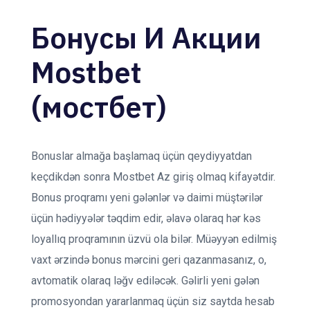
Бонусы И Акции
Mostbet
(мостбет)
Bonuslar almağa başlamaq üçün qeydiyyatdan
keçdikdən sonra Mostbet Az giriş olmaq kifayətdir.
Bonus proqramı yeni gələnlər və daimi müştərilər
üçün hədiyyələr təqdim edir, əlavə olaraq hər kəs
loyallıq proqramının üzvü ola bilər. Müəyyən edilmiş
vaxt ərzində bonus mərcini geri qazanmasanız, o,
avtomatik olaraq ləğv ediləcək. Gəlirli yeni gələn
promosyondan yararlanmaq üçün siz saytda hesab