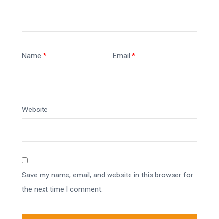
Name
*
Email
*
Website
Save my name, email, and website in this browser for
the next time I comment.