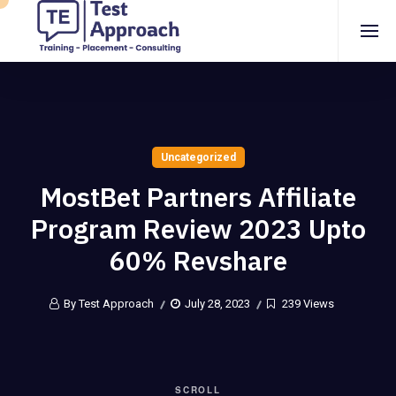
Uncategorized
MostBet Partners Affiliate
Program Review 2023 Upto
60% Revshare
By Test Approach
July 28, 2023
239 Views
SCROLL