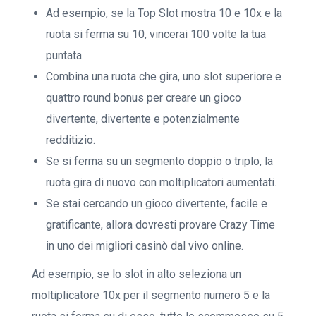
Ad esempio, se la Top Slot mostra 10 e 10x e la
ruota si ferma su 10, vincerai 100 volte la tua
puntata.
Combina una ruota che gira, uno slot superiore e
quattro round bonus per creare un gioco
divertente, divertente e potenzialmente
redditizio.
Se si ferma su un segmento doppio o triplo, la
ruota gira di nuovo con moltiplicatori aumentati.
Se stai cercando un gioco divertente, facile e
gratificante, allora dovresti provare Crazy Time
in uno dei migliori casinò dal vivo online.
Ad esempio, se lo slot in alto seleziona un
moltiplicatore 10x per il segmento numero 5 e la