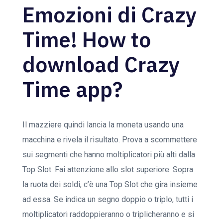
Emozioni di Crazy
Time! How to
download Crazy
Time app?
Il mazziere quindi lancia la moneta usando una
macchina e rivela il risultato. Prova a scommettere
sui segmenti che hanno moltiplicatori più alti dalla
Top Slot. Fai attenzione allo slot superiore: Sopra
la ruota dei soldi, c’è una Top Slot che gira insieme
ad essa. Se indica un segno doppio o triplo, tutti i
moltiplicatori raddoppieranno o triplicheranno e si