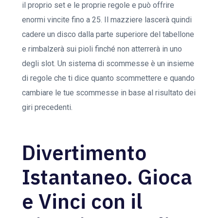
il proprio set e le proprie regole e può offrire
enormi vincite fino a 25. Il mazziere lascerà quindi
cadere un disco dalla parte superiore del tabellone
e rimbalzerà sui pioli finché non atterrerà in uno
degli slot. Un sistema di scommesse è un insieme
di regole che ti dice quanto scommettere e quando
cambiare le tue scommesse in base al risultato dei
giri precedenti.
Divertimento
Istantaneo. Gioca
e Vinci con il