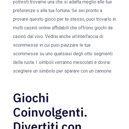
potresti trovarne una che si adatta meglio alle tue
preferenze o alla tua fortuna. Se sei pronto a
provare questo gioco per te stesso, puoi trovarlo in
molti casinò online affidabili che offrono giochi da
casinò dal vivo. Vedrai anche un’interfaccia di
scommesse in cui puoi piazzare le tue
scommesse su uno qualsiasi degli otto segmenti
della ruota. I simboli verranno mescolati e dovrai
scegliere un simbolo per sparare con un cannone.
Giochi
Coinvolgenti.
Divertiti con