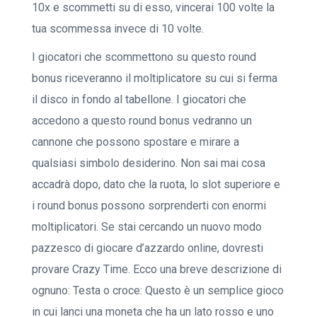
10x e scommetti su di esso, vincerai 100 volte la
tua scommessa invece di 10 volte.
I giocatori che scommettono su questo round
bonus riceveranno il moltiplicatore su cui si ferma
il disco in fondo al tabellone. I giocatori che
accedono a questo round bonus vedranno un
cannone che possono spostare e mirare a
qualsiasi simbolo desiderino. Non sai mai cosa
accadrà dopo, dato che la ruota, lo slot superiore e
i round bonus possono sorprenderti con enormi
moltiplicatori. Se stai cercando un nuovo modo
pazzesco di giocare d’azzardo online, dovresti
provare Crazy Time. Ecco una breve descrizione di
ognuno: Testa o croce: Questo è un semplice gioco
in cui lanci una moneta che ha un lato rosso e uno