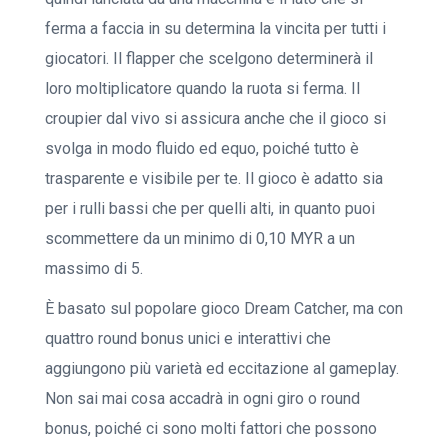
ferma a faccia in su determina la vincita per tutti i
giocatori. Il flapper che scelgono determinerà il
loro moltiplicatore quando la ruota si ferma. Il
croupier dal vivo si assicura anche che il gioco si
svolga in modo fluido ed equo, poiché tutto è
trasparente e visibile per te. Il gioco è adatto sia
per i rulli bassi che per quelli alti, in quanto puoi
scommettere da un minimo di 0,10 MYR a un
massimo di 5.
È basato sul popolare gioco Dream Catcher, ma con
quattro round bonus unici e interattivi che
aggiungono più varietà ed eccitazione al gameplay.
Non sai mai cosa accadrà in ogni giro o round
bonus, poiché ci sono molti fattori che possono