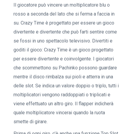
Il giocatore può vincere un moltiplicatore blu o
rosso a seconda del lato che si ferma a faccia in
su. Crazy Time è progettato per essere un gioco
divertente e divertente che può farti sentire come
se fossi in uno spettacolo televisivo. Divertiti e
goditi il ​​gioco: Crazy Time è un gioco progettato
per essere divertente e coinvolgente. I giocatori
che scommettono su Pachinko possono guardare
mentre il disco rimbalza sui pioli e atterra in una
delle slot. Se indica un valore doppio o triplo, tutti i
moltiplicatori vengono raddoppiati o triplicati e
viene effettuato un altro giro. Il flapper indicherà
quale moltiplicatore vincerai quando la ruota
smette di girare.
Prima di ogni giro, c’è anche una funzione Top Slot