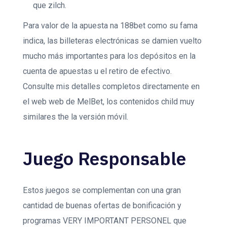
que zilch.
Para valor de la apuesta na 188bet como su fama
indica, las billeteras electrónicas se damien vuelto
mucho más importantes para los depósitos en la
cuenta de apuestas u el retiro de efectivo.
Consulte mis detalles completos directamente en
el web web de MelBet, los contenidos child muy
similares the la versión móvil.
Juego Responsable
Estos juegos se complementan con una gran
cantidad de buenas ofertas de bonificación y
programas VERY IMPORTANT PERSONEL que