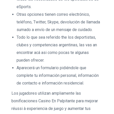
eSports.
Otras opciones tienen correo electrónico,
teléfono, Twitter, Skype, devolución de llamada
sumado a envío de un mensaje de cuidado.
Todo lo que sea referido the los deportistas,
clubes y competencias argentinas, las vas an
encontrar acá asi como pocas te algunas
pueden ofrecer.
Aparecerá un formulario pidiéndole que
complete tu información personal, información
de contacto e información residencial.
Los jugadores utilizan ampliamente las
bonificaciones Casino En Palpitante para mejorar
réussi à experiencia de juego y aumentar tus