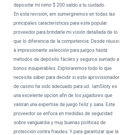
depositar mí nimo $ 200 saldo a tu cuidado.
En esta revisión, em sumergiremos en todas las
principales características para este popular
proveedor para brindarle mi visión detallada de lo
que lo diferencia de la competencia. Desde réussi
à impresionante selección para juegos hasta
métodos de depósito fáciles y seguros sumado a
bonos insuperables. Exploraremos todo lo que
necesita saber para decidir si este aprovisionador
de casino ha sido adecuado para ud.. IamSloty es
una excelente opción afin de los jugadores que
valoran una expertise de juego feliz y sana. Este
proveedor se enfoca en medidas de seguridad
sobre vanguardia y muy buenas políticas de
protección contra fraudes. Y para garantizar que la