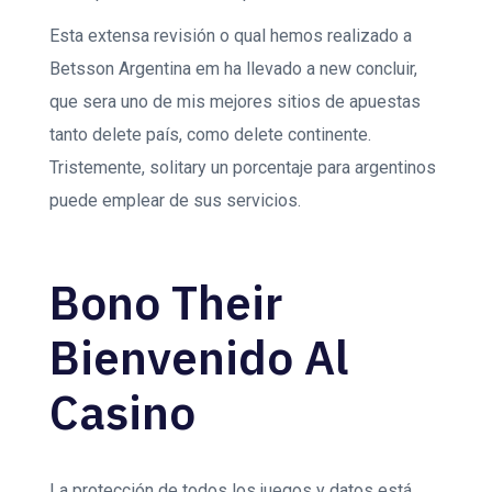
Esta extensa revisión o qual hemos realizado a
Betsson Argentina em ha llevado a new concluir,
que sera uno de mis mejores sitios de apuestas
tanto delete país, como delete continente.
Tristemente, solitary un porcentaje para argentinos
puede emplear de sus servicios.
Bono Their
Bienvenido Al
Casino
La protección de todos los juegos y datos está