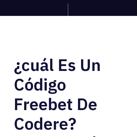
¿cuál Es Un
Código
Freebet De
Codere?