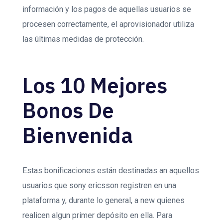
información y los pagos de aquellas usuarios se
procesen correctamente, el aprovisionador utiliza
las últimas medidas de protección.
Los 10 Mejores
Bonos De
Bienvenida
Estas bonificaciones están destinadas an aquellos
usuarios que sony ericsson registren en una
plataforma y, durante lo general, a new quienes
realicen algun primer depósito en ella. Para