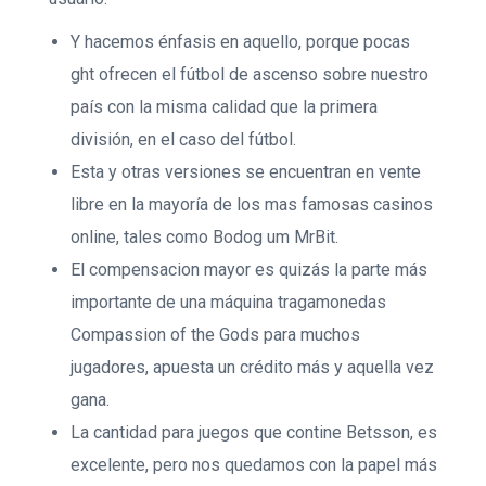
Y hacemos énfasis en aquello, porque pocas
ght ofrecen el fútbol de ascenso sobre nuestro
país con la misma calidad que la primera
división, en el caso del fútbol.
Esta y otras versiones se encuentran en vente
libre en la mayoría de los mas famosas casinos
online, tales como Bodog um MrBit.
El compensacion mayor es quizás la parte más
importante de una máquina tragamonedas
Compassion of the Gods para muchos
jugadores, apuesta un crédito más y aquella vez
gana.
La cantidad para juegos que contine Betsson, es
excelente, pero nos quedamos con la papel más