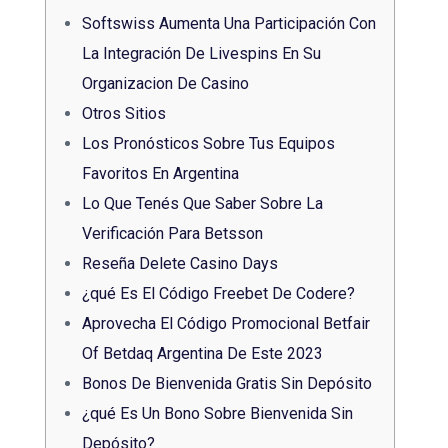
Softswiss Aumenta Una Participación Con
La Integración De Livespins En Su
Organizacion De Casino
Otros Sitios
Los Pronósticos Sobre Tus Equipos
Favoritos En Argentina
Lo Que Tenés Que Saber Sobre La
Verificación Para Betsson
Reseña Delete Casino Days
¿qué Es El Código Freebet De Codere?
Aprovecha El Código Promocional Betfair
Of Betdaq Argentina De Este 2023
Bonos De Bienvenida Gratis Sin Depósito
¿qué Es Un Bono Sobre Bienvenida Sin
Depósito?