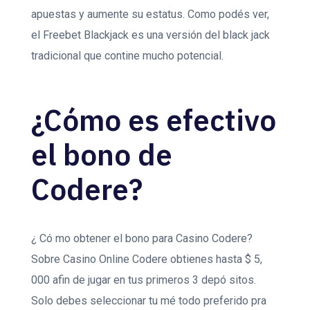
apuestas y aumente su estatus. Como podés ver,
el Freebet Blackjack es una versión del black jack
tradicional que contine mucho potencial.
¿Cómo es efectivo
el bono de
Codere?
¿ Có mo obtener el bono para Casino Codere?
Sobre Casino Online Codere obtienes hasta $ 5,
000 afin de jugar en tus primeros 3 depó sitos.
Solo debes seleccionar tu mé todo preferido pra