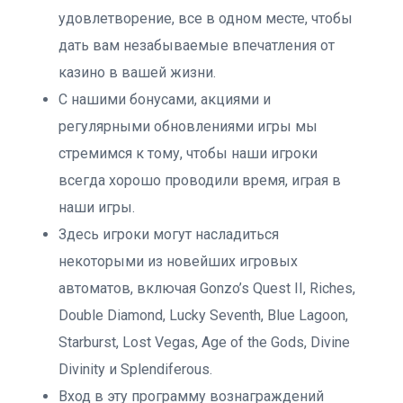
удовлетворение, все в одном месте, чтобы
дать вам незабываемые впечатления от
казино в вашей жизни.
С нашими бонусами, акциями и
регулярными обновлениями игры мы
стремимся к тому, чтобы наши игроки
всегда хорошо проводили время, играя в
наши игры.
Здесь игроки могут насладиться
некоторыми из новейших игровых
автоматов, включая Gonzo’s Quest II, Riches,
Double Diamond, Lucky Seventh, Blue Lagoon,
Starburst, Lost Vegas, Age of the Gods, Divine
Divinity и Splendiferous.
Вход в эту программу вознаграждений