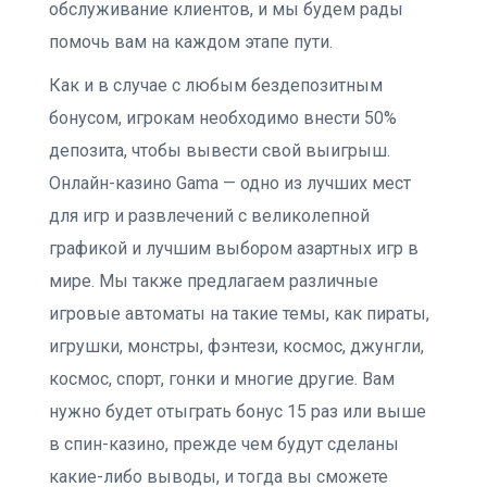
обслуживание клиентов, и мы будем рады
помочь вам на каждом этапе пути.
Как и в случае с любым бездепозитным
бонусом, игрокам необходимо внести 50%
депозита, чтобы вывести свой выигрыш.
Онлайн-казино Gama — одно из лучших мест
для игр и развлечений с великолепной
графикой и лучшим выбором азартных игр в
мире. Мы также предлагаем различные
игровые автоматы на такие темы, как пираты,
игрушки, монстры, фэнтези, космос, джунгли,
космос, спорт, гонки и многие другие. Вам
нужно будет отыграть бонус 15 раз или выше
в спин-казино, прежде чем будут сделаны
какие-либо выводы, и тогда вы сможете