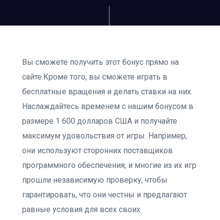
Вы сможете получить этот бонус прямо на
сайте.Кроме того, вы сможете играть в
бесплатные вращения и делать ставки на них.
Наслаждайтесь временем с нашим бонусом в
размере 1 600 долларов США и получайте
максимум удовольствия от игры. Например,
они используют сторонних поставщиков
программного обеспечения, и многие из их игр
прошли независимую проверку, чтобы
гарантировать, что они честны и предлагают
равные условия для всех своих