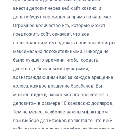
внести депозит через веб-сайт казино, и
деньги будут переведены прямо на ваш счет.
Огромное количество игр, которые может
предложить сайт, означает, что все
пользователи могут сделать свои онлайн-игры
максимально положительными. Никогда не
было лучшего времени, чтобы сорвать
джекпот, с бонусными функциями,
вознаграждающими вас за каждое вращение
колеса, каждое вращение барабанов. Вы
можете видеть, насколько это впечатляет с
депозитом в размере 10 канадских долларов.
Тем не менее, наиболее важным фактором
при выборе для игроков является то, что веб-