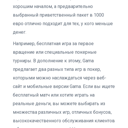
хорошим началом, а предварительно
выбранный приветственный пакет в 1000
евро отлично подходит для тех, у кого меньше
денег.
Например, бесплатная игра за первое
вращение или специальные покерные
турниры. В дополнение к этому, Gama
предлагает два разных типа игр в покер,
которыми можно наслаждаться через веб-
сайт и мобильные версии Gama. Если вы ищете
бесплатный матч или хотите играть на
реальные деньги, вы можете выбирать из
множества различных игр, отличных бонусов,
высококачественного обслуживания клиентов