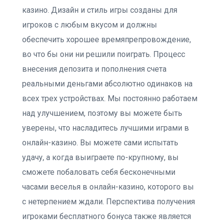
казино. Дизайн и стиль игры созданы для
игроков с любым вкусом и должны
обеспечить хорошее времяпрепровождение,
во что бы они ни решили поиграть. Процесс
внесения депозита и пополнения счета
реальными деньгами абсолютно одинаков на
всех трех устройствах. Мы постоянно работаем
над улучшением, поэтому вы можете быть
уверены, что насладитесь лучшими играми в
онлайн-казино. Вы можете сами испытать
удачу, а когда выиграете по-крупному, вы
сможете побаловать себя бесконечными
часами веселья в онлайн-казино, которого вы
с нетерпением ждали. Перспектива получения
игроками бесплатного бонуса также является