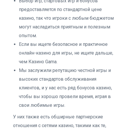
Выбор игр, стартовых игр и бонусов
предоставляется по стандартной цене
казино, так что игроки с любым бюджетом
могут насладиться приятным и полезным
опытом.
Если вы ищете безопасное и практичное
онлайн-казино для игры, не ищите дальше,
чем Казино Gama.
Мы заслужили репутацию честной игры и
высоких стандартов обслуживания
клиентов, и у нас есть ряд бонусов казино,
чтобы вы хорошо провели время, играя в
свои любимые игры.
У них также есть обширные партнерские
отношения с сетями казино, такими как те,