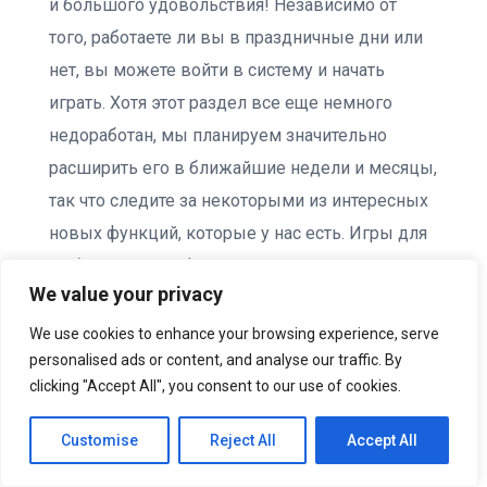
и большого удовольствия! Независимо от
того, работаете ли вы в праздничные дни или
нет, вы можете войти в систему и начать
играть. Хотя этот раздел все еще немного
недоработан, мы планируем значительно
расширить его в ближайшие недели и месяцы,
так что следите за некоторыми из интересных
новых функций, которые у нас есть. Игры для
мобильных телефонов в онлайн-казино Gama
We value your privacy
легко загрузить, и в них можно играть прямо
со своего телефона и планшета.
We use cookies to enhance your browsing experience, serve
personalised ads or content, and analyse our traffic. By
Если вы не хотите играть с живым дилером,
clicking "Accept All", you consent to our use of cookies.
сайт предлагает вам возможность играть в
Contact us
игры в виртуальном режиме и получить
Customise
Reject All
Accept All
возможность выбирать из широкого спектра