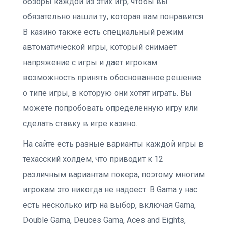
обзоры каждой из этих игр, чтобы вы
обязательно нашли ту, которая вам понравится.
В казино также есть специальный режим
автоматической игры, который снимает
напряжение с игры и дает игрокам
возможность принять обоснованное решение
о типе игры, в которую они хотят играть. Вы
можете попробовать определенную игру или
сделать ставку в игре казино.
На сайте есть разные варианты каждой игры в
техасский холдем, что приводит к 12
различным вариантам покера, поэтому многим
игрокам это никогда не надоест. В Gama у нас
есть несколько игр на выбор, включая Gama,
Double Gama, Deuces Gama, Aces and Eights,