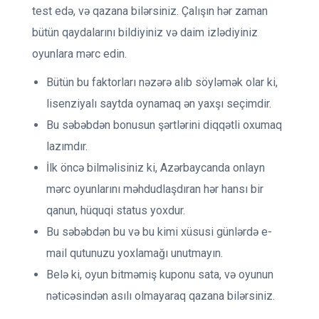
test edə, və qazana bilərsiniz. Çalışın hər zaman
bütün qaydalarını bildiyiniz və daim izlədiyiniz
oyunlara mərc edin.
Bütün bu faktorları nəzərə alıb söyləmək olar ki,
lisenziyalı saytda oynamaq ən yaxşı seçimdir.
Bu səbəbdən bonusun şərtlərini diqqətli oxumaq
lazımdır.
İlk öncə bilməlisiniz ki, Azərbaycanda onlayn
mərc oyunlarını məhdudlaşdıran hər hansı bir
qanun, hüquqi status yoxdur.
Bu səbəbdən bu və bu kimi xüsusi günlərdə e-
mail qutunuzu yoxlamağı unutmayın.
Belə ki, oyun bitməmiş kuponu sata, və oyunun
nəticəsindən asılı olmayaraq qazana bilərsiniz.