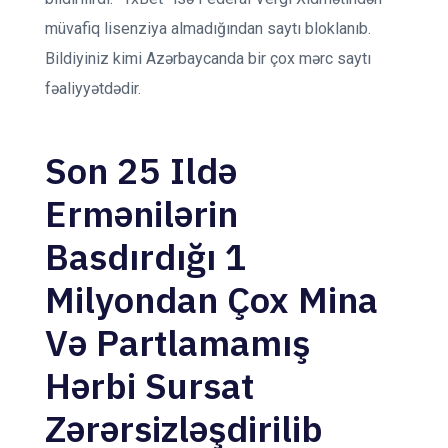
müvafiq lisenziya almadığından saytı bloklanıb.
Bildiyiniz kimi Azərbaycanda bir çox mərc saytı
fəaliyyətdədir.
Son 25 Ildə
Ermənilərin
Basdırdığı 1
Milyondan Çox Mina
Və Partlamamış
Hərbi Sursat
Zərərsizləşdirilib