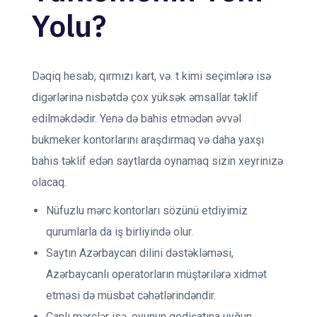
Yolu?
Dəqiq hesab, qırmızı kart, və. t kimi seçimlərə isə
digərlərinə nisbətdə çox yüksək əmsallar təklif
edilməkdədir. Yenə də bahis etmədən əvvəl
bukmeker kontorlarını araşdırmaq və daha yaxşı
bahis təklif edən saytlarda oynamaq sizin xeyrinizə
olacaq.
Nüfuzlu mərc kontorları sözünü etdiyimiz
qurumlarla da iş birliyində olur.
Saytın Azərbaycan dilini dəstəkləməsi,
Azərbaycanlı operatorların müştərilərə xidmət
etməsi də müsbət cəhətlərindəndir.
Canlı mərclər isə, oyunun gedişatına uyğun,