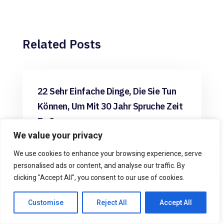
Related Posts
Uncategorized
22 Sehr Einfache Dinge, Die Sie Tun
Können, Um Mit 30 Jahr Spruche Zeit
Zu Sparen
We value your privacy
We use cookies to enhance your browsing experience, serve
personalised ads or content, and analyse our traffic. By
clicking "Accept All", you consent to our use of cookies.
Uncategorized
Schwarzkopf Ou Bumble And Bumble
Question : La Taille Est-Elle
Contact us
Customise
Reject All
Accept All
Importante ?