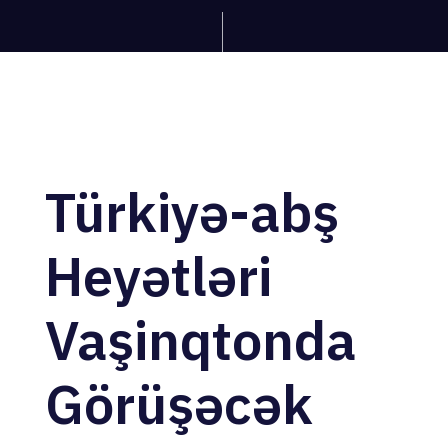
Türkiyə-abş
Heyətləri
Vaşinqtonda
Görüşəcək