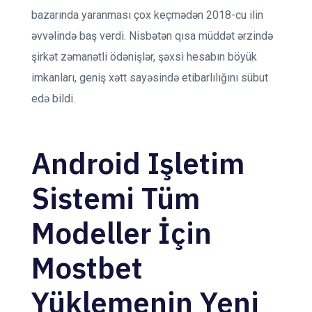
bazarında yaranması çox keçmədən 2018-cu ilin
əvvəlində baş verdi. Nisbətən qısa müddət ərzində
şirkət zəmanətli ödənişlər, şəxsi hesabın böyük
imkanları, geniş xətt sayəsində etibarlılığını sübut
edə bildi.
Android Işletim
Sistemi Tüm
Modeller İçin
Mostbet
Yüklemenin Yeni