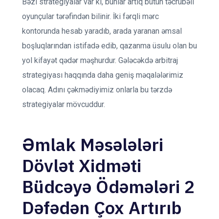
Bəzi strategiyalar var ki, bunlar artıq bütün təcrübəli
oyunçular tərəfindən bilinir. İki fərqli mərc
kontorunda hesab yaradıb, arada yaranan əmsal
boşluqlarından istifadə edib, qazanma üsulu olan bu
yol kifayət qədər məşhurdur. Gələcəkdə arbitraj
strategiyası haqqında daha geniş məqalələrimiz
olacaq. Adını çəkmədiyimiz onlarla bu tərzdə
strategiyalar mövcuddur.
Əmlak Məsələləri
Dövlət Xidməti
Büdcəyə Ödəmələri 2
Dəfədən Çox Artırıb