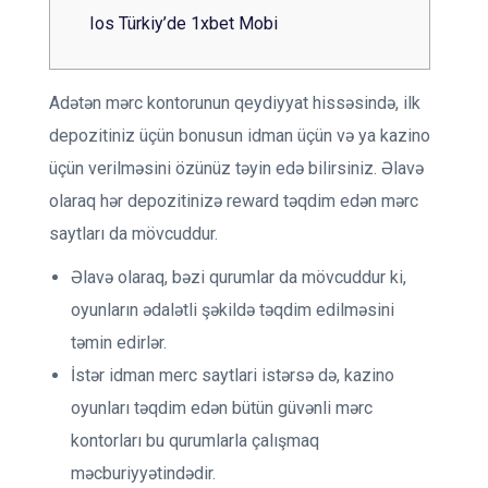
Ios Türkiy’de 1xbet Mobi
Adətən mərc kontorunun qeydiyyat hissəsində, ilk
depozitiniz üçün bonusun idman üçün və ya kazino
üçün verilməsini özünüz təyin edə bilirsiniz. Əlavə
olaraq hər depozitinizə reward təqdim edən mərc
saytları da mövcuddur.
Əlavə olaraq, bəzi qurumlar da mövcuddur ki,
oyunların ədalətli şəkildə təqdim edilməsini
təmin edirlər.
İstər idman merc saytlari istərsə də, kazino
oyunları təqdim edən bütün güvənli mərc
kontorları bu qurumlarla çalışmaq
məcburiyyətindədir.