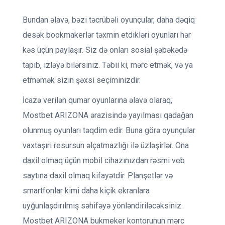
Bundan əlavə, bəzi təcrübəli oyunçular, daha dəqiq
desək bookmakerlər təxmin etdikləri oyunları hər
kəs üçün paylaşır. Siz də onları sosial şəbəkədə
tapıb, izləyə bilərsiniz. Təbii ki, mərc etmək, və ya
etməmək sizin şəxsi seçiminizdir.
İcazə verilən qumar oyunlarına əlavə olaraq,
Mostbet ARIZONA ərazisində yayılması qadağan
olunmuş oyunları təqdim edir. Buna görə oyunçular
vaxtaşırı resursun əlçatmazlığı ilə üzləşirlər. Ona
daxil olmaq üçün mobil cihazınızdan rəsmi veb
saytına daxil olmaq kifayətdir. Planşetlər və
smartfonlar kimi daha kiçik ekranlara
uyğunlaşdırılmış səhifəyə yönləndiriləcəksiniz.
Mostbet ARIZONA bukmeker kontorunun mərc