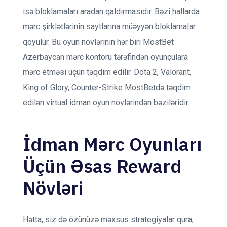
isə bloklamaları aradan qaldırmasıdır. Bəzi hallarda
mərc şirklətlərinin saytlarına müəyyən bloklamalar
qoyulur. Bu oyun növlərinin hər biri MostBet
Azerbaycan mərc kontoru tərəfindən oyunçulara
mərc etməsi üçün təqdim edilir. Dota 2, Valorant,
King of Glory, Counter-Strike MostBetdə təqdim
edilən virtual idman oyun növlərindən bəziləridir.
İdman Mərc Oyunları
Üçün Əsas Reward
Növləri
Hətta, siz də özünüzə məxsus strategiyalar qura,