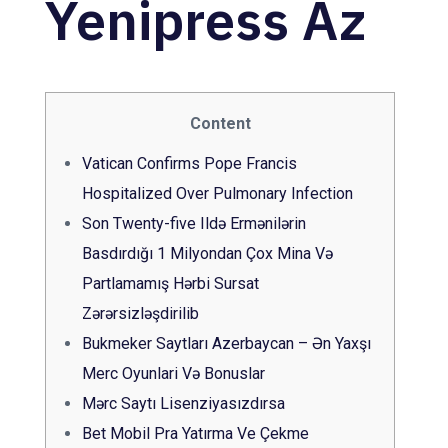
Yenipress Az
Content
Vatican Confirms Pope Francis
Hospitalized Over Pulmonary Infection
Son Twenty-five Ildə Ermənilərin
Basdırdığı 1 Milyondan Çox Mina Və
Partlamamış Hərbi Sursat
Zərərsizləşdirilib
Bukmeker Saytları Azerbaycan – Ən Yaxşı
Merc Oyunlari Və Bonuslar
Mərc Saytı Lisenziyasızdırsa
Bet Mobil Pra Yatırma Ve Çekme