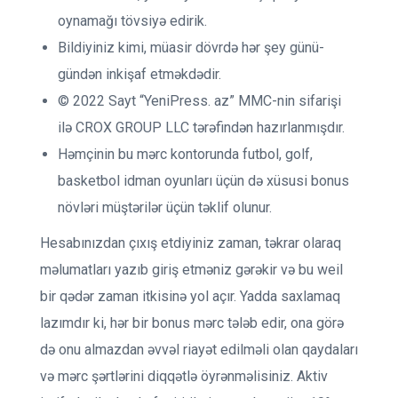
oynamağı tövsiyə edirik.
Bildiyiniz kimi, müasir dövrdə hər şey günü-
gündən inkişaf etməkdədir.
© 2022 Sayt “YeniPress. az” MMC-nin sifarişi
ilə CROX GROUP LLC tərəfindən hazırlanmışdır.
Həmçinin bu mərc kontorunda futbol, golf,
basketbol idman oyunları üçün də xüsusi bonus
növləri müştərilər üçün təklif olunur.
Hesabınızdan çıxış etdiyiniz zaman, təkrar olaraq
məlumatları yazıb giriş etməniz gərəkir və bu weil
bir qədər zaman itkisinə yol açır. Yadda saxlamaq
lazımdır ki, hər bir bonus mərc tələb edir, ona görə
də onu almazdan əvvəl riayət edilməli olan qaydaları
və mərc şərtlərini diqqətlə öyrənməlisiniz. Aktiv