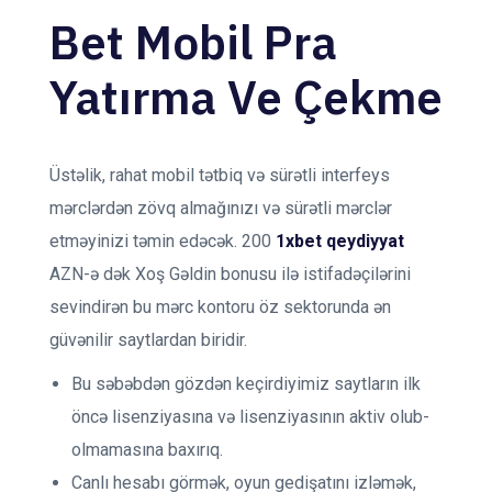
Bet Mobil Pra
Yatırma Ve Çekme
Üstəlik, rahat mobil tətbiq və sürətli interfeys
mərclərdən zövq almağınızı və sürətli mərclər
etməyinizi təmin edəcək. 200
1xbet qeydiyyat
AZN-ə dək Xoş Gəldin bonusu ilə istifadəçilərini
sevindirən bu mərc kontoru öz sektorunda ən
güvənilir saytlardan biridir.
Bu səbəbdən gözdən keçirdiyimiz saytların ilk
öncə lisenziyasına və lisenziyasının aktiv olub-
olmamasına baxırıq.
Canlı hesabı görmək, oyun gedişatını izləmək,