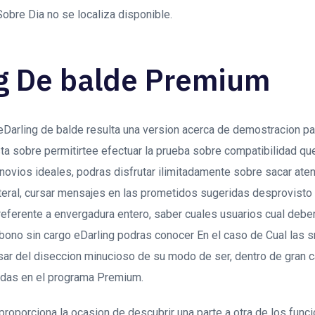
Sobre Dia no se localiza disponible.
g De balde Premium
Darling de balde resulta una version acerca de demostracion pa
a sobre permitirtee efectuar la prueba sobre compatibilidad que
 novios ideales, podras disfrutar ilimitadamente sobre sacar at
teral, cursar mensajes en las prometidos sugeridas desprovisto 
referente a envergadura entero, saber cuales usuarios cual deber
 bono sin cargo eDarling podras conocer En el caso de Cual las 
sar del diseccion minucioso de su modo de ser, dentro de gran 
uidas en el programa Premium.
proporciona la ocasion de descubrir una parte a otra de los func