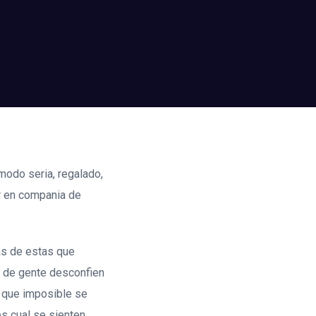
modo seri­a, regalado,
r en compania de
as de estas que
ad de gente desconfien
a que imposible se
s cual se sienten