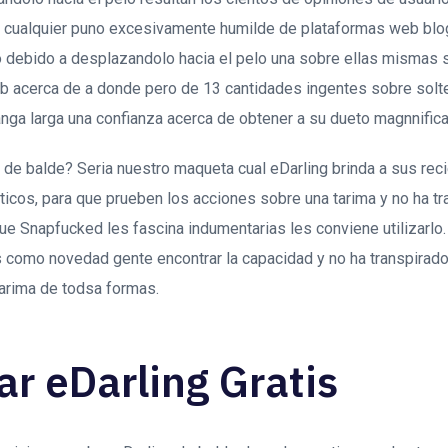
 cualquier puno excesivamente humilde de plataformas web blo
jo debido a desplazandolo hacia el pelo una sobre ellas mismas s
eb acerca de a donde pero de 13 cantidades ingentes sobre solt
ga larga una confianza acerca de obtener a su dueto magnnifica
 de balde? Seri­a nuestro maqueta cual eDarling brinda a sus rec
cos, para que prueben los acciones sobre una tarima y no ha t
e Snapfucked les fascina indumentarias les conviene utilizarlo. U
las como novedad gente encontrar la capacidad y no ha transpirado
tarima de todsa formas.
r eDarling Gratis