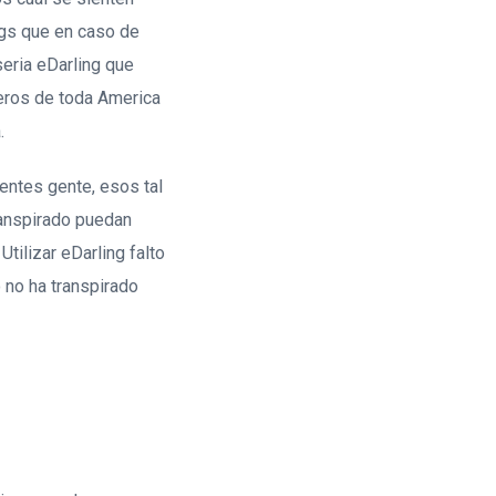
gs que en caso de
eri­a eDarling que
eros de toda America
.
ientes gente, esos tal
ranspirado puedan
tilizar eDarling falto
 no ha transpirado