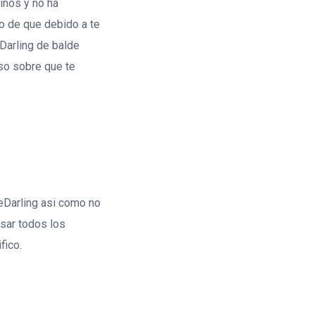
inos y no ha
o de que debido a te
eDarling de balde
aso sobre que te
eDarling asi­ como no
usar todos los
fico.