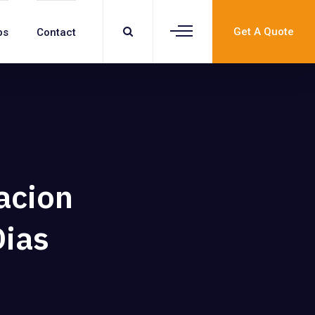
Get A Quote
bs
Contact
acion
Dias