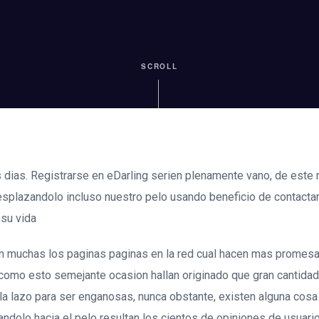
SCROLL
s dias. Registrarse en eDarling seri­en plenamente vano, de este 
esplazandolo incluso nuestro pelo usando beneficio de contacta
 su vida
an muchas los paginas paginas en la red cual hacen mas promes
i­ como esto semejante ocasion hallan originado que gran cantid
la lazo para ser enganosas, nunca obstante, existen alguna cos
dolo hacia el pelo resultan los cientos de opiniones de usuario