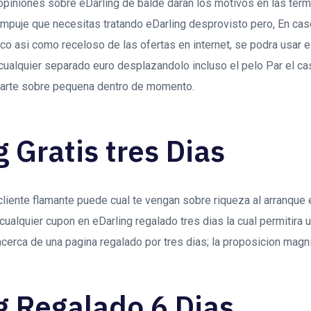
piniones sobre eDarling de balde daran los motivos en las term
empuje que necesitas tratando eDarling desprovisto pero, En cas
co asi­ como receloso de las ofertas en internet, se podra usar 
cualquier separado euro desplazandolo incluso el pelo Par el c
tarte sobre pequena dentro de momento.
g Gratis tres Dias
liente flamante puede cual te vengan sobre riqueza al arranque 
cualquier cupon en eDarling regalado tres dias la cual permitira 
erca de una pagina regalado por tres dias; la proposicion magni
g Regalado 6 Dias