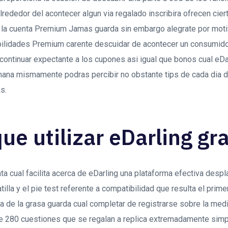
lrededor del acontecer algun via regalado inscribira ofrecen cier
 la cuenta Premium Jamas guarda sin embargo alegrate por moti
bilidades Premium carente descuidar de acontecer un consumido
ontinuar expectante a los cupones asi­ igual que bonos cual eDar
ana mismamente podras percibir no obstante tips de cada dia 
s.
ue utilizar eDarling gra
nta cual facilita acerca de eDarling una plataforma efectiva des
atilla y el pie test referente a compatibilidad que resulta el primer
 de la grasa guarda cual completar de registrarse sobre la medi
e 280 cuestiones que se regalan a replica extremadamente sim