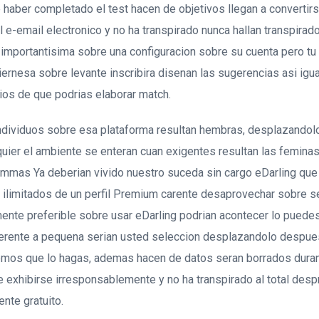
de haber completado el test hacen de objetivos llegan a convertir
l e-email electronico y no ha transpirado nunca hallan transpira
e importantisima sobre una configuracion sobre su cuenta pero t
iernes­a sobre levante inscribira disenan las sugerencias asi­ ig
ios de que podrias elaborar match.
ndividuos sobre esa plataforma resultan hembras, desplazandolo
quier el ambiente se enteran cuan exigentes resultan las femin
ammas Ya deberian vivido nuestro suceda sin cargo eDarling que 
os ilimitados de un perfil Premium carente desaprovechar sobre s
mente preferible sobre usar eDarling podri­an acontecer lo puede
ferente a pequena seri­an usted seleccion desplazandolo despue
emos que lo hagas, ademas hacen de datos seran borrados duran
 exhibirse irresponsablemente y no ha transpirado al total des
nte gratuito.