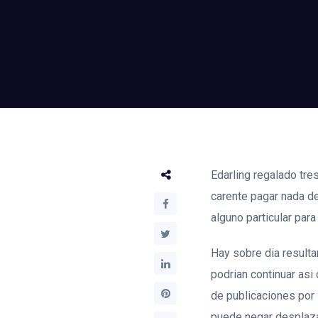
Edarling regalado tre
carente pagar nada d
alguno particular para
Hay sobre dia result
podri­an continuar as
de publicaciones por 
puede negar desplazan