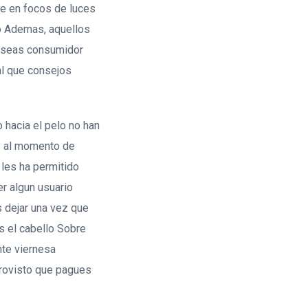
se en focos de luces
do Ademas, aquellos
u seas consumidor
ual que consejos
 hacia el pelo no han
as al momento de
les ha permitido
er algun usuario
s dejar una vez que
s el cabello Sobre
te viernes­a
provisto que pagues