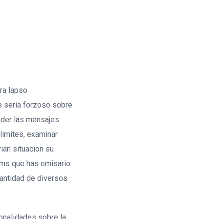
ra lapso
 seri­a forzoso sobre
ender las mensajes
limites, examinar
ian situacion su
sms que has emisario
cantidad de diversos
ionalidades sobre la