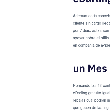
Ademas seri­a conceb
cliente sin cargo lle
por 7 dias, estas son
apoyar sobre el silli
en compania de avide
un Mes 
Pensando las 13 cente
eDarling gratuito igu
rebajas cual podran i
que gocen de las ingr