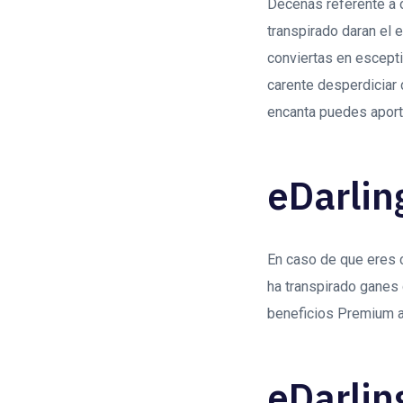
Decenas referente a o
transpirado daran el 
conviertas en escepti
carente desperdiciar 
encanta puedes apor
eDarlin
En caso de que eres c
ha transpirado ganes 
beneficios Premium ac
eDarlin