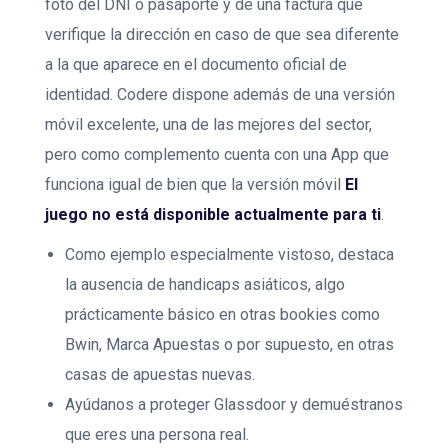
foto del DNI o pasaporte y de una factura que
verifique la dirección en caso de que sea diferente
a la que aparece en el documento oficial de
identidad. Codere dispone además de una versión
móvil excelente, una de las mejores del sector,
pero como complemento cuenta con una App que
funciona igual de bien que la versión móvil
El
juego no está disponible actualmente para ti
.
Como ejemplo especialmente vistoso, destaca
la ausencia de handicaps asiáticos, algo
prácticamente básico en otras bookies como
Bwin, Marca Apuestas o por supuesto, en otras
casas de apuestas nuevas.
Ayúdanos a proteger Glassdoor y demuéstranos
que eres una persona real.