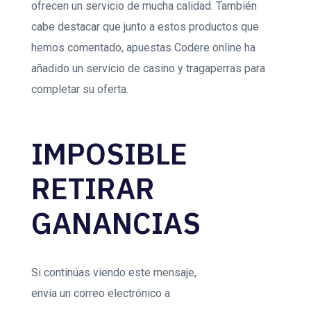
ofrecen un servicio de mucha calidad. También
cabe destacar que junto a estos productos que
hemos comentado, apuestas Codere online ha
añadido un servicio de casino y tragaperras para
completar su oferta.
IMPOSIBLE
RETIRAR
GANANCIAS
Si continúas viendo este mensaje,
envía un correo electrónico a