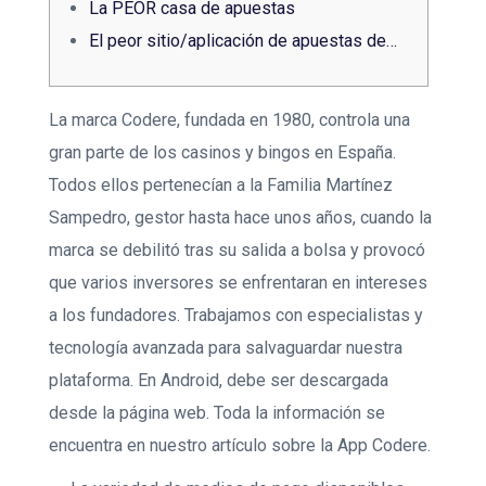
La PEOR casa de apuestas
El peor sitio/aplicación de apuestas de…
La marca Codere, fundada en 1980, controla una
gran parte de los casinos y bingos en España.
Todos ellos pertenecían a la Familia Martínez
Sampedro, gestor hasta hace unos años, cuando la
marca se debilitó tras su salida a bolsa y provocó
que varios inversores se enfrentaran en intereses
a los fundadores. Trabajamos con especialistas y
tecnología avanzada para salvaguardar nuestra
plataforma. En Android, debe ser descargada
desde la página web. Toda la información se
encuentra en nuestro artículo sobre la App Codere.