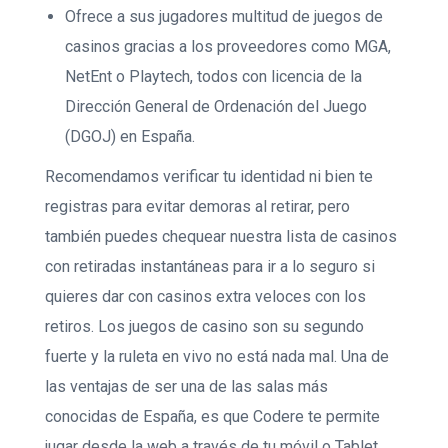
Ofrece a sus jugadores multitud de juegos de
casinos gracias a los proveedores como MGA,
NetEnt o Playtech, todos con licencia de la
Dirección General de Ordenación del Juego
(DGOJ) en España.
Recomendamos verificar tu identidad ni bien te
registras para evitar demoras al retirar, pero
también puedes chequear nuestra lista de casinos
con retiradas instantáneas para ir a lo seguro si
quieres dar con casinos extra veloces con los
retiros. Los juegos de casino son su segundo
fuerte y la ruleta en vivo no está nada mal. Una de
las ventajas de ser una de las salas más
conocidas de España, es que Codere te permite
jugar desde la web a través de tu móvil o Tablet,