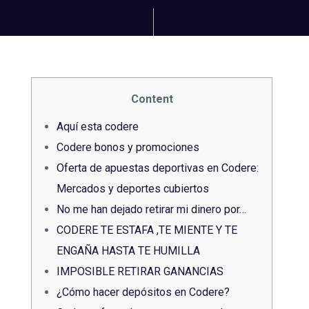
Content
Aquí esta codere
Codere bonos y promociones
Oferta de apuestas deportivas en Codere:
Mercados y deportes cubiertos
No me han dejado retirar mi dinero por…
CODERE TE ESTAFA ,TE MIENTE Y TE
ENGAÑA HASTA TE HUMILLA
IMPOSIBLE RETIRAR GANANCIAS
¿Cómo hacer depósitos en Codere?