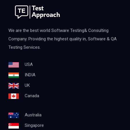
We are the best world Software Testing& Consulting
Company. Providing the highest quality in, Software & QA
Testing Services.
USA
INDIA
UK
Canada
Australia
Singapore