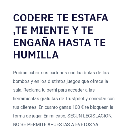
CODERE TE ESTAFA
,TE MIENTE Y TE
ENGAÑA HASTA TE
HUMILLA
Podrán cubrir sus cartones con las bolas de los
bombos y en los distintos juegos que ofrece la
sala. Reclama tu perfil para acceder a las
herramientas gratuitas de Trustpilot y conectar con
tus clientes. En cuanto ganas 100 € te bloquean la
forma de jugar. En mi caso, SEGUN LEGISLACION,
NO SE PERMITE APUESTAS A EVETOS YA