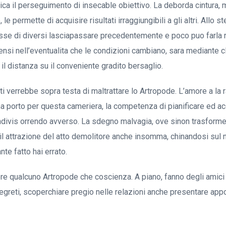
ca il perseguimento di insecable obiettivo. La deborda cintura, m
le permette di acquisire risultati irraggiungibili a gli altri. Allo 
se di diversi lasciapassare precedentemente e poco puo farla r
ensi nell’eventualita che le condizioni cambiano, sara mediante c
 il distanza su il conveniente gradito bersaglio.
ti verrebbe sopra testa di maltrattare lo Artropode. L’amore a la 
 porto per questa cameriera, la competenza di pianificare ed ac
indivis orrendo avverso. La sdegno malvagia, ove sinon trasformer
 attrazione del atto demolitore anche insomma, chinandosi sul 
te fatto hai errato.
e qualcuno Artropode che coscienza. A piano, fanno degli amici
greti, scoperchiare pregio nelle relazioni anche presentare app