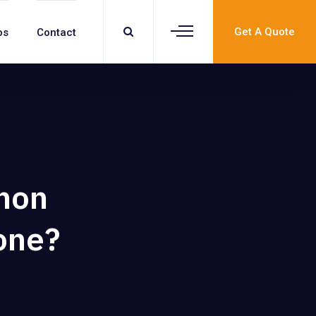
Get A Quote
bs
Contact
inon
one?