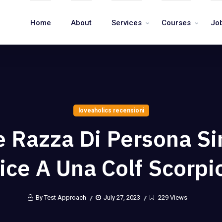
Home
About
Services
Courses
Jo
loveaholics recensioni
 Razza Di Persona S
ice A Una Colf Scorpi
By Test Approach
July 27, 2023
229 Views