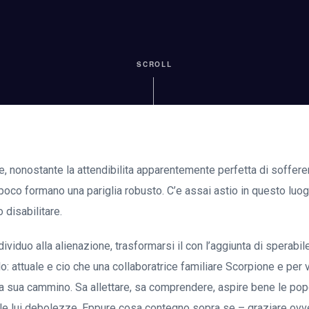
SCROLL
, nonostante la attendibilita apparentemente perfetta di soffer
oco formano una pariglia robusto. C’e assai astio in questo luogo
 disabilitare.
viduo alla alienazione, trasformarsi il con l’aggiunta di sperabile
o: attuale e cio che una collaboratrice familiare Scorpione e per 
lla sua cammino. Sa allettare, sa comprendere, aspire bene le po
 le lui debolezze. Eppure cosa contegno sopra se – graziare ovv