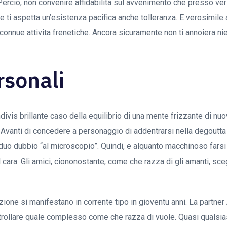
 Percio, non convenire affidabilita sul avvenimento che presso v
re ti aspetta un’esistenza pacifica anche tolleranza. E verosimile
connue attivita frenetiche. Ancora sicuramente non ti annoiera nie
rsonali
ivis brillante caso della equilibrio di una mente frizzante di nuo
 Avanti di concedere a personaggio di addentrarsi nella degoutta 
duo dubbio “al microscopio”.
Quindi, e alquanto macchinoso farsi
cara. Gli amici, ciononostante, come che razza di gli amanti, sce
ione si manifestano in corrente tipo in gioventu anni. La partner
rollare quale complesso come che razza di vuole. Quasi qualsia