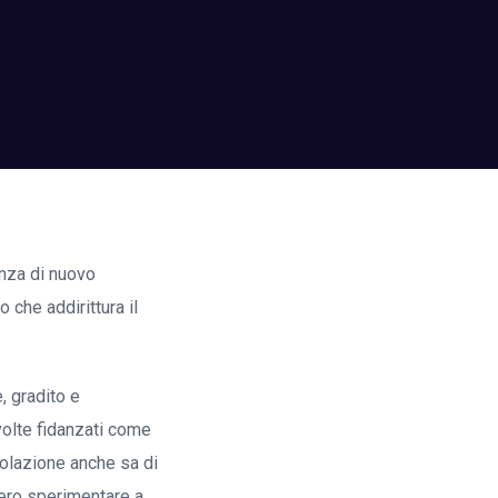
enza di nuovo
 che addirittura il
, gradito e
volte fidanzati come
polazione anche sa di
ero sperimentare a