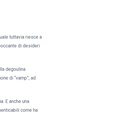
uale tuttavia riesce a
boccante di desideri
lla degoulina
ione di “vamp”, ad
ia. E anche una
menticabili come ha