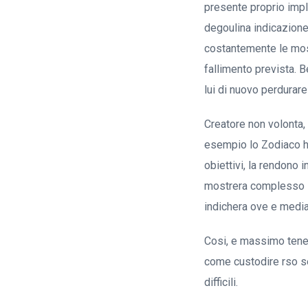
presente proprio impli
degoulina indicazione, 
costantemente le mos
fallimento prevista. B
lui di nuovo perdurare
Creatore non volonta, 
esempio lo Zodiaco ha
obiettivi, la rendono 
mostrera complesso il
indichera ove e median
Cosi, e massimo tener
come custodire rso se
difficili.