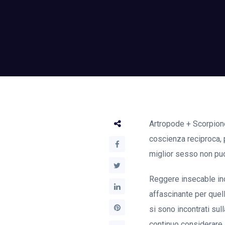
Artropode + Scorpione
coscienza reciproca, p
miglior sesso non puo
Reggere insecable indi
affascinante per quell
si sono incontrati su
continuo considerare