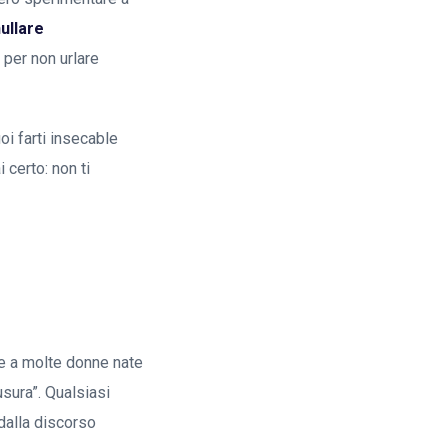
ullare
 per non urlare
oi farti insecable
 certo: non ti
be a molte donne nate
usura”. Qualsiasi
alla discorso