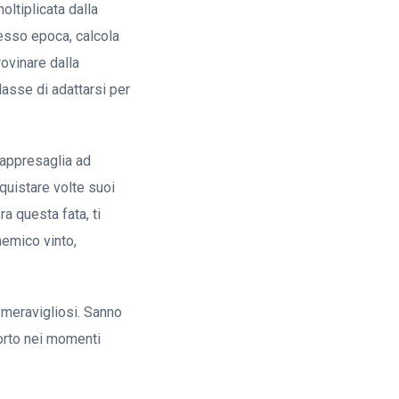
oltiplicata dalla
stesso epoca, calcola
ovinare dalla
lasse di adattarsi per
rappresaglia ad
quistare volte suoi
a questa fata, ti
nemico vinto,
 meravigliosi. Sanno
orto nei momenti