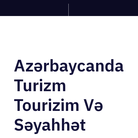
Azərbaycanda
Turizm
Tourizim Və
Səyahhət