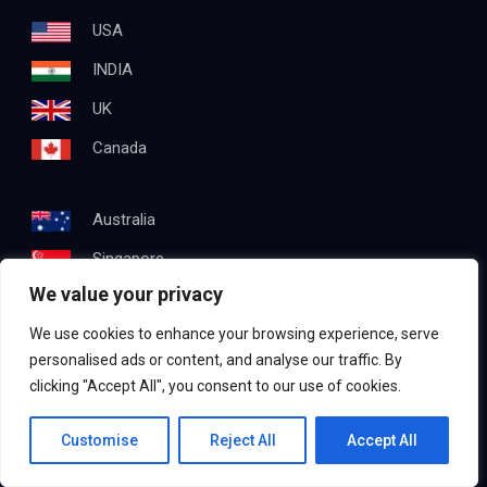
USA
INDIA
UK
Canada
Australia
Singapore
We value your privacy
Europe
We use cookies to enhance your browsing experience, serve
personalised ads or content, and analyse our traffic. By
clicking "Accept All", you consent to our use of cookies.
Get In Touch
Contact us
Customise
Reject All
Accept All
Email:
info@testapproach.com