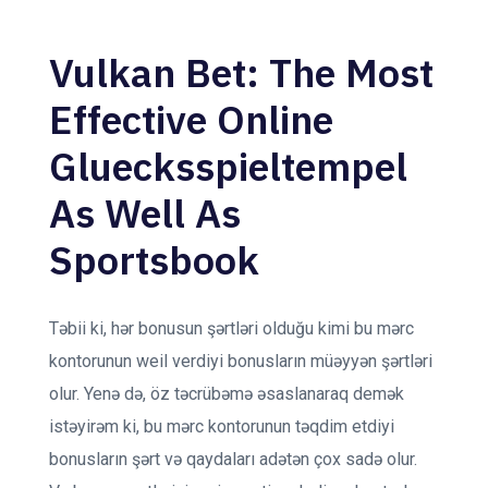
Vulkan Bet: The Most
Effective Online
Gluecksspieltempel
As Well As
Sportsbook
Təbii ki, hər bonusun şərtləri olduğu kimi bu mərc
kontorunun weil verdiyi bonusların müəyyən şərtləri
olur. Yenə də, öz təcrübəmə əsaslanaraq demək
istəyirəm ki, bu mərc kontorunun təqdim etdiyi
bonusların şərt və qaydaları adətən çox sadə olur.