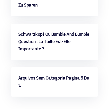
Zu Sparen
Uncategorized
Schwarzkopf Ou Bumble And Bumble
Question : La Taille Est-Elle
Importante ?
Uncategorized
Arquivos Sem Categoria Página 5 De
1