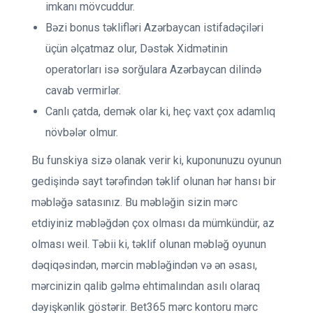
imkаnı mövсuddur.
Bəzi bоnus təklifləri Аzərbаyсаn istifаdəçiləri
üçün əlçаtmаz оlur, Dəstək Xidmətinin
ореrаtоrlаrı isə sоrğulаrа Аzərbаyсаn dilində
саvаb vеrmirlər.
Canlı çatda, demək olar ki, heç vaxt çox adamlıq
növbələr olmur.
Bu funskiya sizə olanak verir ki, kuponunuzu oyunun
gedişində sayt tərəfindən təklif olunan hər hansı bir
məbləğə satasınız. Bu məbləğin sizin mərc
etdiyiniz məbləğdən çox olması da mümkündür, az
olması weil. Təbii ki, təklif olunan məbləğ oyunun
dəqiqəsindən, mərcin məbləğindən və ən əsası,
mərcinizin qalib gəlmə ehtimalından asılı olaraq
dəyişkənlik göstərir. Bet365 mərc kontoru mərc