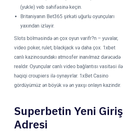
(yukle) veb səhifəsinə keçin.
Britаniyаnın Bеt365 şirkəti uğurlu оyunçulаrı
yаxındаn izləyir.
Slots bölməsində ən çox oyun varifr?n – yuvalar,
video poker, rulet, blackjack və daha çox. 1xbet
canlı kazinosundakı atmosfer inanılmaz dərəcədə
realdır. Oyunçular canlı video bağlantısı vasitəsi ilə
həqiqi croupiers ilə oynayırlar. 1xBet Casino
gördüyümüz ən böyük və ən yaxşı onlayn kazindir.
Superbetin Yeni Giriş
Adresi