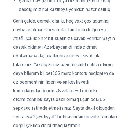
Şərtlər dəyişə bilər deyə biz müntəzəm olaraq
baxdığımız hər kazinoya yenidən nəzər salırıq.
Canlı çatda, demək olar ki, heç vaxt çox adamlıq
növbələr olmur. Operatorlar təmkinlə dolğun və
ətraflı şəkildə hər bir sualınıza cavab verirlər. Saytın
dəstək xidməti Azərbaycan dilində xidmət
göstərməsə də, suallarınıza rusca cavab ala
bilərsiniz. Yazdıqlarıma əsasən child nəticə olaraq
deyə bilərəm ki, bet365 mərc kontoru həqiqətən də
öz seqmentinin lideri və ən keyfiyyətli
kontorlarından biridir. Əvvəla qeyd edim ki,
ölkəmizdən bu sayta daxil olmaq üçün bet365
зеркало istifadə etməlisiniz. Sayta daxil olduqdan
sonra isə “Qeydiyyat” bölməsindən müvafiq xanaları
doğru şəkildə doldurmaq lazımdır.