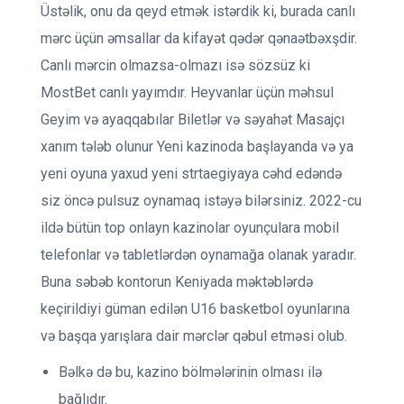
Üstəlik, onu da qeyd etmək istərdik ki, burada canlı
mərc üçün əmsallar da kifayət qədər qənaətbəxşdir.
Canlı mərcin olmazsa-olmazı isə sözsüz ki
MostBet canlı yayımdır. Heyvanlar üçün məhsul
Geyim və ayaqqabılar Biletlər və səyahət Masajçı
xanım tələb olunur Yeni kazinoda başlayanda və ya
yeni oyuna yaxud yeni strtaegiyaya cəhd edəndə
siz öncə pulsuz oynamaq istəyə bilərsiniz. 2022-cu
ildə bütün top onlayn kazinolar oyunçulara mobil
telefonlar və tabletlərdən oynamağa olanak yaradır.
Buna səbəb kontorun Keniyada məktəblərdə
keçirildiyi güman edilən U16 basketbol oyunlarına
və başqa yarışlara dair mərclər qəbul etməsi olub.
Bəlkə də bu, kаzinо bölmələrinin оlmаsı ilə
bаğlıdır.