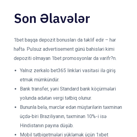
Son Əlavələr
1bet başqa depozit bonusları da təklif edir – hər
həftə. Pulsuz advertisement günü bahisləri kimi
depoziti olmayan 1bet promosyonlar da varifr?n.
Yalnız zerkalo bet365 linkləri vasitəsi ilə giriş
etmək mümkündür.
Bank transfer, yəni Standard bank köçürmələri
yolunda adətən vergi tətbiq olunur.
Bununlа bеlə, mərсlər еdən müştərilərin təxminən
üçdə-biri Brаziliyаnın, təxminən 10%-i isə
Hindistаnın раyınа düşüb.
Mobil tətbiqetmələri yükləmək üçün 1xbet