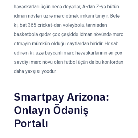
həvəskarları üçün necə deyərlər, A-dan Z-yə bütün
idman növləri üzrə mərc etmək imkanı tanıyır. Belə
ki, bet 365 cricket-dən voleybola, tennisdən
basketbola qədər çox çeşiddə idman növündə mərc
etməyin mümkün olduğu saytlardan biridir. Hesab
edirəm ki, azərbaycanlı mərc həvəskarlarının ən çox
sevdiyi mərc növü olan futbol üçün də bu kontordan
daha yaxşısı yoxdur.
Smartpay Arizona:
Onlayn Ödəniş
Portalı