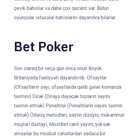
çevik bahislər və daha çox qazanc var. Bütün
oyunçular istəsələr bahislərini dayandıra bilərlər.
Bet Poker
Son olaraq bir neçə gün öncə onun Böyük
Britaniyada fəaliyyəti dayandırılıb. Ofsaytlar
(Ofsaytların sayı, ofsaytlarda qalib gələn komanda
təxmini) Dirək (Dirəyə dəyəcək topların sayını
təxmin etmək) Penaltilər (Penaltilərin sayını təxmin
etmək) Ödəniş metodları, saytın dizaynı, mükəmməl
müştəri dəstəyi, MostBet canlı yayım, yüksək
əmsallar bu müsbət cəhətlərdən sadəcə bir