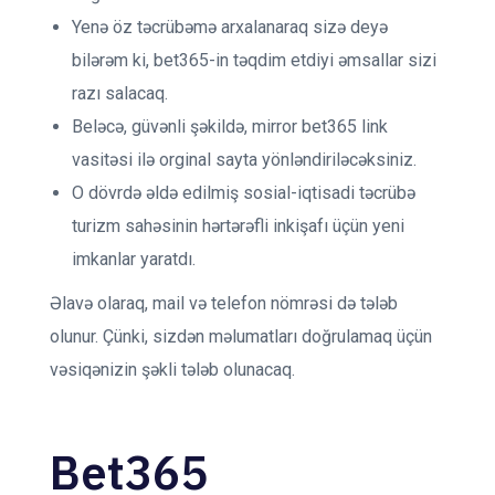
Yenə öz təcrübəmə arxalanaraq sizə deyə
bilərəm ki, bet365-in təqdim etdiyi əmsallar sizi
razı salacaq.
Beləcə, güvənli şəkildə, mirror bet365 link
vasitəsi ilə orginal sayta yönləndiriləcəksiniz.
O dövrdə əldə edilmiş sosial-iqtisadi təcrübə
turizm sahəsinin hərtərəfli inkişafı üçün yeni
imkanlar yaratdı.
Əlavə olaraq, mail və telefon nömrəsi də tələb
olunur. Çünki, sizdən məlumatları doğrulamaq üçün
vəsiqənizin şəkli tələb olunacaq.
Bеt365