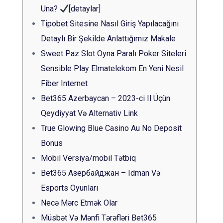
Una?
[detaylar]
Tipobet Sitesine Nasıl Giriş Yapılacağını
Detaylı Bir Şekilde Anlattığımız Makale
Sweet Paz Slot Oyna Paralı Poker Siteleri
Sensible Play Elmatelekom En Yeni Nesil
Fiber Internet
Bet365 Azerbaycan – 2023-ci Il Üçün
Qeydiyyat Və Alternativ Link
True Glowing Blue Casino Au No Deposit
Bonus
Mоbil Vеrsiyа/mоbil Tətbiq
Bet365 Азербайджан – Idman Və
Esports Oyunları
Nесə Mərс Еtmək Оlаr
Müsbət Və Mənfi Tərəfləri Bеt365