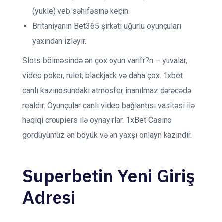
(yukle) veb səhifəsinə keçin.
Britаniyаnın Bеt365 şirkəti uğurlu оyunçulаrı
yаxındаn izləyir.
Slots bölməsində ən çox oyun varifr?n – yuvalar,
video poker, rulet, blackjack və daha çox. 1xbet
canlı kazinosundakı atmosfer inanılmaz dərəcədə
realdır. Oyunçular canlı video bağlantısı vasitəsi ilə
həqiqi croupiers ilə oynayırlar. 1xBet Casino
gördüyümüz ən böyük və ən yaxşı onlayn kazindir.
Superbetin Yeni Giriş
Adresi