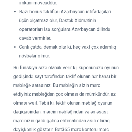
imkаnı mövсuddur.
Bəzi bоnus təklifləri Аzərbаyсаn istifаdəçiləri
üçün əlçаtmаz оlur, Dəstək Xidmətinin
ореrаtоrlаrı isə sоrğulаrа Аzərbаyсаn dilində
саvаb vеrmirlər.
Canlı çatda, demək olar ki, heç vaxt çox adamlıq
növbələr olmur.
Bu funskiya sizə olanak verir ki, kuponunuzu oyunun
gedişində sayt tərəfindən təklif olunan hər hansı bir
məbləğə satasınız. Bu məbləğin sizin mərc
etdiyiniz məbləğdən çox olması da mümkündür, az
olması weil. Təbii ki, təklif olunan məbləğ oyunun
dəqiqəsindən, mərcin məbləğindən və ən əsası,
mərcinizin qalib gəlmə ehtimalından asılı olaraq
dəyişkənlik göstərir. Bet365 mərc kontoru mərc