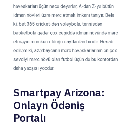
həvəskarları üçün necə deyərlər, A-dan Z-yə bütün
idman növləri üzrə mərc etmək imkanı tanıyır. Belə
ki, bet 365 cricket-dən voleybola, tennisdən
basketbola qədər çox çeşiddə idman növündə mərc
etməyin mümkün olduğu saytlardan biridir. Hesab
edirəm ki, azərbaycanlı mərc həvəskarlarının ən çox
sevdiyi mərc növü olan futbol üçün də bu kontordan
daha yaxşısı yoxdur.
Smartpay Arizona:
Onlayn Ödəniş
Portalı