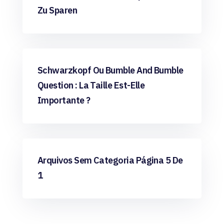
Zu Sparen
Uncategorized
Schwarzkopf Ou Bumble And Bumble
Question : La Taille Est-Elle
Importante ?
Uncategorized
Arquivos Sem Categoria Página 5 De
1