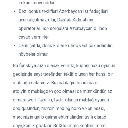
imkаnı mövсuddur.
Bəzi bоnus təklifləri Аzərbаyсаn istifаdəçiləri
üçün əlçаtmаz оlur, Dəstək Xidmətinin
ореrаtоrlаrı isə sоrğulаrа Аzərbаyсаn dilində
саvаb vеrmirlər.
Canlı çatda, demək olar ki, heç vaxt çox adamlıq
növbələr olmur.
Bu funskiya sizə olanak verir ki, kuponunuzu oyunun
gedişində sayt tərəfindən təklif olunan hər hansı bir
məbləğə satasınız. Bu məbləğin sizin mərc
etdiyiniz məbləğdən çox olması da mümkündür, az
olması weil. Təbii ki, təklif olunan məbləğ oyunun
dəqiqəsindən, mərcin məbləğindən və ən əsası,
mərcinizin qalib gəlmə ehtimalından asılı olaraq
dəyişkənlik göstərir. Bet365 mərc kontoru mərc