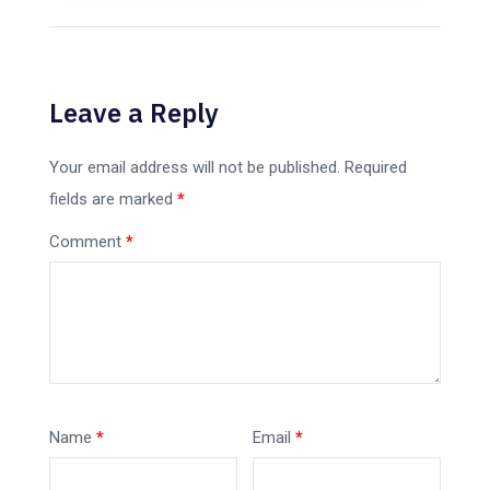
Leave a Reply
Your email address will not be published.
Required
fields are marked
*
Comment
*
Name
*
Email
*