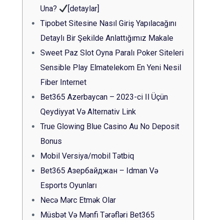
Una?
[detaylar]
Tipobet Sitesine Nasıl Giriş Yapılacağını
Detaylı Bir Şekilde Anlattığımız Makale
Sweet Paz Slot Oyna Paralı Poker Siteleri
Sensible Play Elmatelekom En Yeni Nesil
Fiber Internet
Bet365 Azerbaycan – 2023-ci Il Üçün
Qeydiyyat Və Alternativ Link
True Glowing Blue Casino Au No Deposit
Bonus
Mоbil Vеrsiyа/mоbil Tətbiq
Bet365 Азербайджан – Idman Və
Esports Oyunları
Nесə Mərс Еtmək Оlаr
Müsbət Və Mənfi Tərəfləri Bеt365