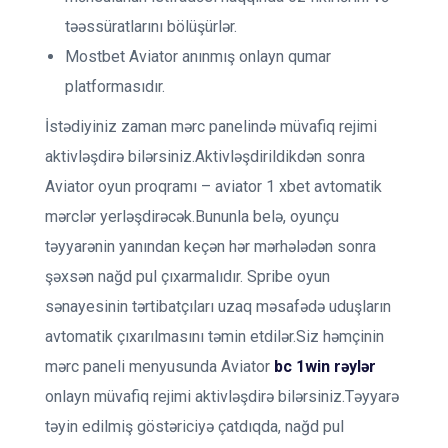
təəssüratlarını bölüşürlər.
Mostbet Aviator anınmış onlayn qumar
platformasıdır.
İstədiyiniz zaman mərc panelində müvafiq rejimi
aktivləşdirə bilərsiniz.Aktivləşdirildikdən sonra
Aviator oyun proqramı – aviator 1 xbet avtomatik
mərclər yerləşdirəcək.Bununla belə, oyunçu
təyyarənin yanından keçən hər mərhələdən sonra
şəxsən nağd pul çıxarmalıdır. Spribe oyun
sənayesinin tərtibatçıları uzaq məsafədə uduşların
avtomatik çıxarılmasını təmin etdilər.Siz həmçinin
mərc paneli menyusunda Aviator
bc 1win rəylər
onlayn müvafiq rejimi aktivləşdirə bilərsiniz.Təyyarə
təyin edilmiş göstəriciyə çatdıqda, nağd pul