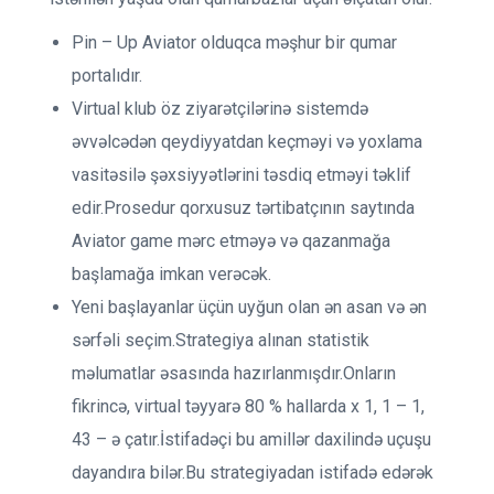
Pin – Up Aviator olduqca məşhur bir qumar
portalıdır.
Virtual klub öz ziyarətçilərinə sistemdə
əvvəlcədən qeydiyyatdan keçməyi və yoxlama
vasitəsilə şəxsiyyətlərini təsdiq etməyi təklif
edir.Prosedur qorxusuz tərtibatçının saytında
Aviator game mərc etməyə və qazanmağa
başlamağa imkan verəcək.
Yeni başlayanlar üçün uyğun olan ən asan və ən
sərfəli seçim.Strategiya alınan statistik
məlumatlar əsasında hazırlanmışdır.Onların
fikrincə, virtual təyyarə 80 % hallarda x 1, 1 – 1,
43 – ə çatır.İstifadəçi bu amillər daxilində uçuşu
dayandıra bilər.Bu strategiyadan istifadə edərək