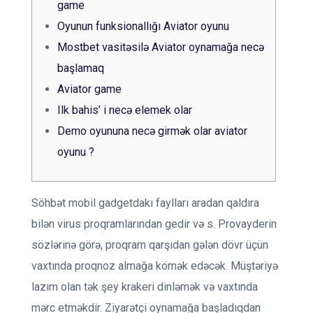
game
Oyunun funksionallığı Aviator oyunu
Mostbet vasitəsilə Aviator oynamağa necə
başlamaq
Aviator game
Ilk bahis’ i necə elemek olar
Demo oyununa necə girmək olar aviator
oyunu ?
Söhbət mobil gadgetdakı faylları aradan qaldıra
bilən virus proqramlarından gedir və s. Provayderin
sözlərinə görə, proqram qarşıdan gələn dövr üçün
vaxtında proqnoz almağa kömək edəcək. Müştəriyə
lazım olan tək şey krakeri dinləmək və vaxtında
mərc etməkdir. Ziyarətçi oynamağa başladıqdan