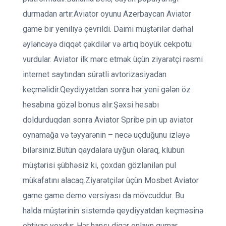
durmadan artır.Aviator oyunu Azerbaycan Aviator
game bir yeniliyə çevrildi. Daimi müştərilər dərhal
əyləncəyə diqqət çəkdilər və artıq böyük cekpotu
vurdular. Aviator ilk mərc etmək üçün ziyarətçi rəsmi
internet saytından sürətli avtorizasiyadan
keçməlidir.Qeydiyyatdan sonra hər yeni gələn öz
hesabına gözəl bonus alır.Şəxsi hesabı
doldurduqdan sonra Aviator Spribe pin up aviator
oynamağa və təyyarənin – necə uçduğunu izləyə
bilərsiniz.Bütün qaydalara uyğun olaraq, klubun
müştərisi şübhəsiz ki, çoxdan gözlənilən pul
mükafatını alacaq.Ziyarətçilər üçün Mosbet Aviator
game game demo versiyası da mövcuddur. Bu
halda müştərinin sistemdə qeydiyyatdan keçməsinə
ehtiyac yoxdur. Hər hansı digər onlayn qumar