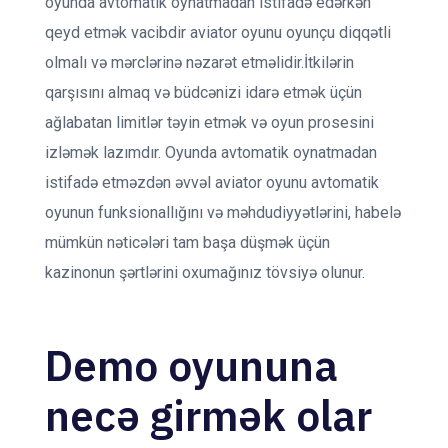
oyunda avtomatik oynatmadan istifadə edərkən
qeyd etmək vacibdir aviator oyunu oyunçu diqqətli
olmalı və mərclərinə nəzarət etməlidir.İtkilərin
qarşısını almaq və büdcənizi idarə etmək üçün
ağlabatan limitlər təyin etmək və oyun prosesini
izləmək lazımdır. Oyunda avtomatik oynatmadan
istifadə etməzdən əvvəl aviator oyunu avtomatik
oyunun funksionallığını və məhdudiyyətlərini, habelə
mümkün nəticələri tam başa düşmək üçün
kazinonun şərtlərini oxumağınız tövsiyə olunur.
Demo oyununa
necə girmək olar