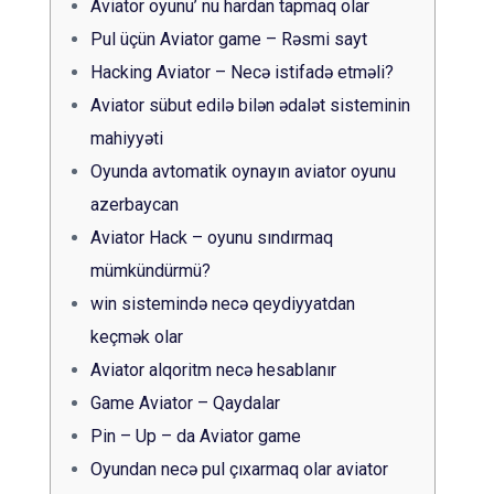
Aviator oyunu’ nu hardan tapmaq olar
Pul üçün Aviator game – Rəsmi sayt
Hacking Aviator – Necə istifadə etməli?
Aviator sübut edilə bilən ədalət sisteminin
mahiyyəti
Oyunda avtomatik oynayın aviator oyunu
azerbaycan
Aviator Hack – oyunu sındırmaq
mümkündürmü?
win sistemində necə qeydiyyatdan
keçmək olar
Aviator alqoritm necə hesablanır
Game Aviator – Qaydalar
Pin – Up – da Aviator game
Oyundan necə pul çıxarmaq olar aviator