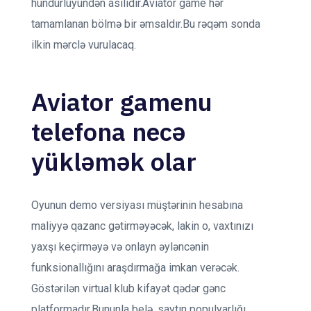
hündürlüyündən asılıdır.Aviator game hər
tamamlanan bölmə bir əmsaldır.Bu rəqəm sonda
ilkin mərclə vurulacaq.
Aviator gamenu
telefona necə
yükləmək olar
Oyunun demo versiyası müştərinin hesabına
maliyyə qazanc gətirməyəcək, lakin o, vaxtınızı
yaxşı keçirməyə və onlayn əyləncənin
funksionallığını araşdırmağa imkan verəcək.
Göstərilən virtual klub kifayət qədər gənc
platformadır.Bununla belə, saytın populyarlığı