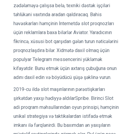
zədələməyə çalışsa belə, texniki dəstək işçiləri
təhlükəni vaxtında aradan qaldıracaq. Bahis
həvəskarları həmçinin İnternetdə slot proqnozları
üçün reklamlara baxa bilərlər Aviator. Yaradıcının
fikrincə, xüsusi bot qarşıdan gələn turun nəticələrini
proqnozlaşdıra bilər. Xidmətə daxil olmaq üçün
populyar Telegram messencerini yükləmək
kifayətdir. Bunu etmək üçün axtarış çubuğuna onun
adını daxil edin və böyüdücü şüşə şəklinə vurun.
2019-cu ildə slot maşınlarının pərəstişkarları
şirkətdən yaxşı hədiyyə aldılarSpribe. Birinci Slot
adi proqram məhsullarından oyun prinsipi, həmçinin
unikal strategiya və taktikalardan istifadə etmək
imkanı ilə fərqlənirdi. Bu baxımdan ən yaxşıların