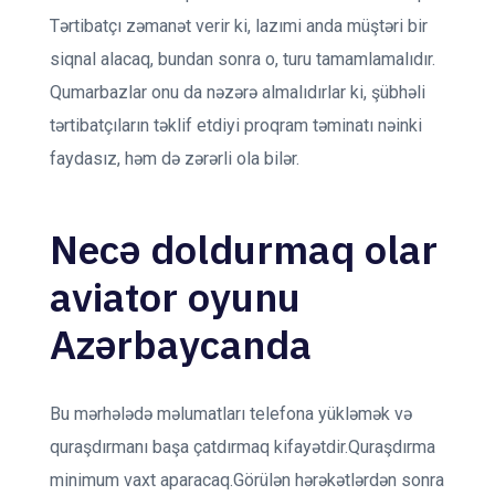
Tərtibatçı zəmanət verir ki, lazımi anda müştəri bir
siqnal alacaq, bundan sonra o, turu tamamlamalıdır.
Qumarbazlar onu da nəzərə almalıdırlar ki, şübhəli
tərtibatçıların təklif etdiyi proqram təminatı nəinki
faydasız, həm də zərərli ola bilər.
Necə doldurmaq olar
aviator oyunu
Azərbaycanda
Bu mərhələdə məlumatları telefona yükləmək və
quraşdırmanı başa çatdırmaq kifayətdir.Quraşdırma
minimum vaxt aparacaq.Görülən hərəkətlərdən sonra