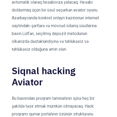
avtomatik olaraq hesabiviza yatacaq. Hesabı
doldurmaq üçün bir üsul seçərkən aviator oyunu
Azərbaycanda konkret onlayn kazinonun internet
saytındakı şərtlərə və mövcud ödəniş üsullarına
baxın.Lütfən, seçilmiş depozit metodunun
ölkənizdə dəstəkləndiyinə və təhlükəsiz və
təhlükəsiz olduğuna əmin olun.
Siqnal hacking
Aviator
Bu baxımdan proqram təminatının işinə heç bir
şəkildə təsir etmək mümkün olmayacaq. Hack
proqramı qumar portalının özünün strukturunu