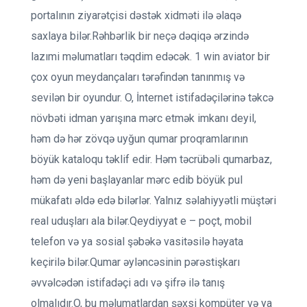
portalının ziyarətçisi dəstək xidməti ilə əlaqə
saxlaya bilər.Rəhbərlik bir neçə dəqiqə ərzində
lazımi məlumatları təqdim edəcək. 1 win aviator bir
çox oyun meydançaları tərəfindən tanınmış və
sevilən bir oyundur. O, İnternet istifadəçilərinə təkcə
növbəti idman yarışına mərc etmək imkanı deyil,
həm də hər zövqə uyğun qumar proqramlarının
böyük kataloqu təklif edir. Həm təcrübəli qumarbaz,
həm də yeni başlayanlar mərc edib böyük pul
mükafatı əldə edə bilərlər. Yalnız səlahiyyətli müştəri
real uduşları ala bilər.Qeydiyyat e – poçt, mobil
telefon və ya sosial şəbəkə vasitəsilə həyata
keçirilə bilər.Qumar əyləncəsinin pərəstişkarı
əvvəlcədən istifadəçi adı və şifrə ilə tanış
olmalıdır.O, bu məlumatlardan şəxsi kompüter və ya