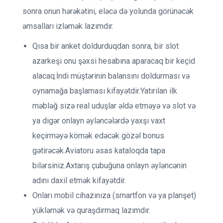
sonra onun hərəkətini, eləcə də yolunda görünəcək
əmsalları izləmək lazımdır.
Qısa bir anket doldurduqdan sonra, bir slot
azarkeşi onu şəxsi hesabına aparacaq bir keçid
alacaq.İndi müştərinin balansını doldurması və
oynamağa başlaması kifayətdir.Yatırılan ilk
məbləğ sizə real uduşlar əldə etməyə və slot və
ya digər onlayn əyləncələrdə yaxşı vaxt
keçirməyə kömək edəcək gözəl bonus
gətirəcək.Aviatoru əsas kataloqda tapa
bilərsiniz.Axtarış çubuğuna onlayn əyləncənin
adını daxil etmək kifayətdir.
Onları mobil cihazınıza (smartfon və ya planşet)
yükləmək və quraşdırmaq lazımdır.