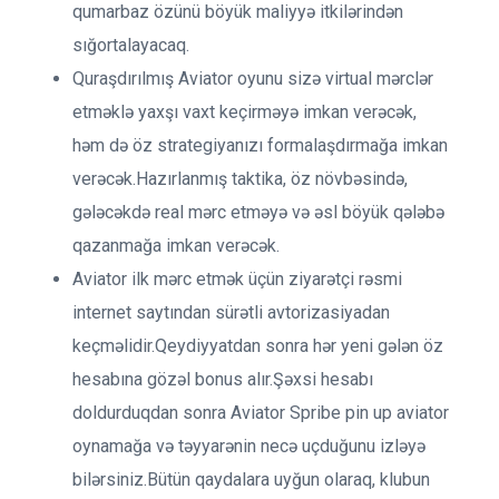
qumarbaz özünü böyük maliyyə itkilərindən
sığortalayacaq.
Quraşdırılmış Aviator oyunu sizə virtual mərclər
etməklə yaxşı vaxt keçirməyə imkan verəcək,
həm də öz strategiyanızı formalaşdırmağa imkan
verəcək.Hazırlanmış taktika, öz növbəsində,
gələcəkdə real mərc etməyə və əsl böyük qələbə
qazanmağa imkan verəcək.
Aviator ilk mərc etmək üçün ziyarətçi rəsmi
internet saytından sürətli avtorizasiyadan
keçməlidir.Qeydiyyatdan sonra hər yeni gələn öz
hesabına gözəl bonus alır.Şəxsi hesabı
doldurduqdan sonra Aviator Spribe pin up aviator
oynamağa və təyyarənin necə uçduğunu izləyə
bilərsiniz.Bütün qaydalara uyğun olaraq, klubun