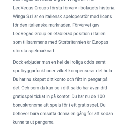
LeoVegas Groups första förvärv i bolagets historia.
Winga S.r.l är en italiensk speloperatör med licens
för den italienska marknaden. Förvärvet gav
LeoVegas Group en etablerad position i Italien
som tillsammans med Storbritannien är Europas
största spelmarknad.
Dock erbjuder man en hel del roliga odds samt
spelbyggarfunktioner vilket kompenserar det hela.
Du har nu skapat ditt konto och fått in pengar på
det. Och som du kan se i ditt saldo har även ditt
gratisspel tickat in på kontot. Du har nu de 100
bonuskronorna att spela för i ett gratisspel. Du
behöver bara omsätta denna en gång för att sedan
kunna ta ut pengarna.