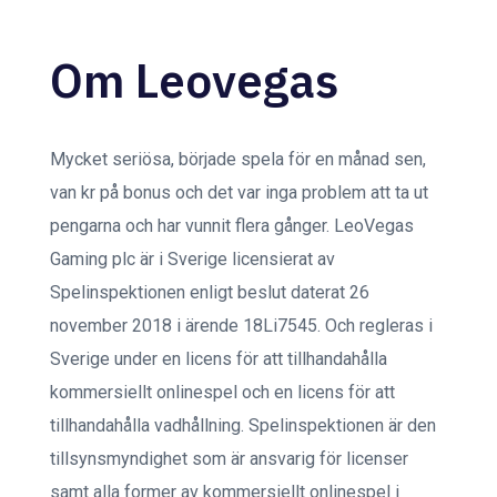
Om Leovegas
Mycket seriösa, började spela för en månad sen,
van kr på bonus och det var inga problem att ta ut
pengarna och har vunnit flera gånger. LeoVegas
Gaming plc är i Sverige licensierat av
Spelinspektionen enligt beslut daterat 26
november 2018 i ärende 18Li7545. Och regleras i
Sverige under en licens för att tillhandahålla
kommersiellt onlinespel och en licens för att
tillhandahålla vadhållning. Spelinspektionen är den
tillsynsmyndighet som är ansvarig för licenser
samt alla former av kommersiellt onlinespel i