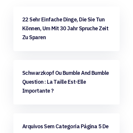
Uncategorized
22 Sehr Einfache Dinge, Die Sie Tun
Können, Um Mit 30 Jahr Spruche Zeit
Zu Sparen
Uncategorized
Schwarzkopf Ou Bumble And Bumble
Question : La Taille Est-Elle
Importante ?
Uncategorized
Arquivos Sem Categoria Página 5 De