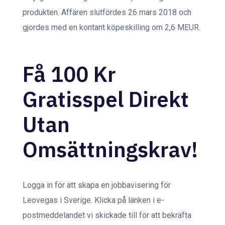
produkten. Affären slutfördes 26 mars 2018 och
gjordes med en kontant köpeskilling om 2,6 MEUR.
Få 100 Kr
Gratisspel Direkt
Utan
Omsättningskrav!
Logga in för att skapa en jobbavisering för
Leovegas i Sverige. Klicka på länken i e-
postmeddelandet vi skickade till för att bekräfta