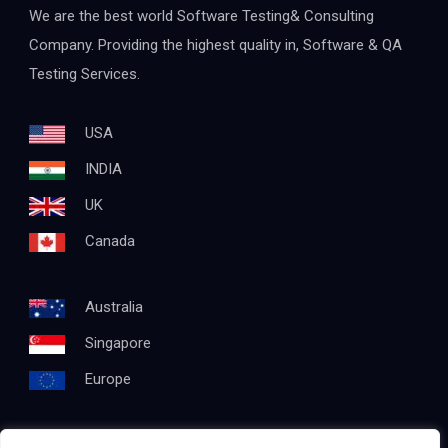
We are the best world Software Testing& Consulting
Company. Providing the highest quality in, Software & QA
Testing Services.
USA
INDIA
UK
Canada
Australia
Singapore
Europe