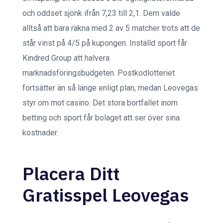
och oddset sjönk ifrån 7,23 till 2,1. Dem valde
alltså att bara räkna med 2 av 5 matcher trots att de
står vinst på 4/5 på kupongen. Inställd sport får
Kindred Group att halvera
marknadsföringsbudgeten. Postkodlotteriet
fortsätter än så länge enligt plan, medan Leovegas
styr om mot casino. Det stora bortfallet inom
betting och sport får bolaget att ser över sina
kostnader.
Placera Ditt
Gratisspel Leovegas