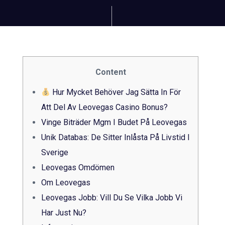
Content
Hur Mycket Behöver Jag Sätta In För
Att Del Av Leovegas Casino Bonus?
Vinge Biträder Mgm I Budet På Leovegas
Unik Databas: De Sitter Inlåsta På Livstid I
Sverige
Leovegas Omdömen
Om Leovegas
Leovegas Jobb: Vill Du Se Vilka Jobb Vi
Har Just Nu?