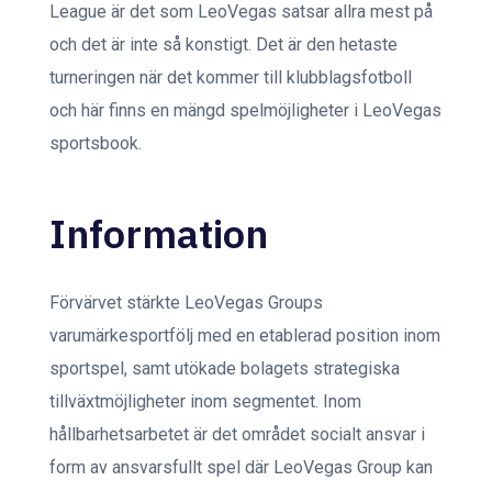
League är det som LeoVegas satsar allra mest på
och det är inte så konstigt. Det är den hetaste
turneringen när det kommer till klubblagsfotboll
och här finns en mängd spelmöjligheter i LeoVegas
sportsbook.
Information
Förvärvet stärkte LeoVegas Groups
varumärkesportfölj med en etablerad position inom
sportspel, samt utökade bolagets strategiska
tillväxtmöjligheter inom segmentet. Inom
hållbarhetsarbetet är det området socialt ansvar i
form av ansvarsfullt spel där LeoVegas Group kan