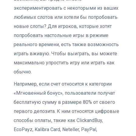
экспериментировать с некоторыми из ваших
любимых слотов или хотели бы попробовать
новые слоты? Для игроков, которые хотят
попробовать настольные игры в режиме
реального времени, есть также возможность
играть вживую. Чтобы выиграть, вы можете
максимально упростить игру или играть как
обычно.
Например, если счет относится к категории
«Мгновенный бонус», пользователи получат
бесплатную сумму в размере 80% от своего
первого депозита. К ним относятся цифровые
способы оплаты, такие как ClickandBuy,
EcoPayz, Kalibra Card, Neteller, PayPal,