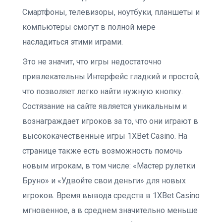
Смартфоны, телевизоры, ноутбуки, планшеты и
компьютеры смогут в полной мере
насладиться этими играми.
Это не значит, что игры недостаточно
привлекательны.Интерфейс гладкий и простой,
что позволяет легко найти нужную кнопку.
Состязание на сайте является уникальным и
вознаграждает игроков за то, что они играют в
высококачественные игры 1XBet Casino. На
странице также есть возможность помочь
новым игрокам, в том числе: «Мастер рулетки
Бруно» и «Удвойте свои деньги» для новых
игроков. Время вывода средств в 1XBet Casino
мгновенное, а в среднем значительно меньше