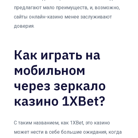
предлагают мало преимуществ, и, возможно,
сайты онлайн-казино менее заслуживают
доверия.
Как играть на
мобильном
через зеркало
казино 1XBet?
С таким названием, как 1XBet, это казино
может нести в себе большие ожидания, когда