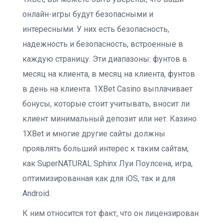
онлайн-игры будут безопасными и
интересными. У них есть безопасность,
надежность и безопасность, встроенные в
каждую страницу. Эти диапазоны: фунтов в
месяц на клиента, в месяц на клиента, фунтов
в день на клиента. 1XBet Casino выплачивает
бонусы, которые стоит учитывать, вносит ли
клиент минимальный депозит или нет. Казино
1XBet и многие другие сайты должны
проявлять больший интерес к таким сайтам,
как SuperNATURAL Sphinx Луи Поулсена, игра,
оптимизированная как для iOS, так и для
Android.
К ним относится тот факт, что он лицензирован