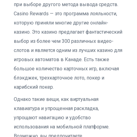
при выборе другого метода вывода средств.
Casino Rewards — это программа лояльности,
которую приняли многие другие онлайн-
казино. Это казино предлагает фантастический
выбор из более чем 300 различных видео-
слотов и является одним из лучших казино для
игровых автоматов в Канаде. Есть также
большое количество карточных игр, включая
блэкджек, трехкарточное лото, покер и
карибский покер.
Однако такие вещи, как виртуальная
клавиатура и упрощенная раскладка,
упрощают навигацию и удобство
использования на мобильной платформе.
Возможно, вы предпочитаете