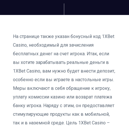
На странице также указан бонусный код 1XBet
Casino, необходимый для зачисления
бесплатных денег на счет игрока. Итак, если
вы хотите зарабатывать реальные деньги в
1XBet Casino, вам нужно будет внести депозит,
особенно если вы играете в настольные игры.
Меры включают в себя обращение к игроку,
уплату комиссии казино или возврат платежа
банку игрока. Наряду с этим, он предоставляет
стимулирующие продукты как в мобильной,
так и в наземной среде. Цель 1XBet Casino –