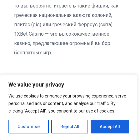
то вы, вероятно, играете в такие фишки, как
греческая национальная валюта колоний,
плитос (pis) или греческий ферроус (curra).
1XBet Casino — это высококачественное
казино, предлагающее огромный выбор
бесплатных игр.
We value your privacy
0
Likes
We use cookies to enhance your browsing experience, serve
personalised ads or content, and analyse our traffic. By
clicking "Accept All", you consent to our use of cookies.
Contact us
Customise
Reject All
Accept All
PREVIOUS POST
NEXT POST