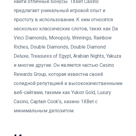
найти отличные бонусы. 1XBet Casino
предлагает уникальный игровой опыт и
простоту в использовании. К ним относятся
несколько классических слотов, таких как Da
Vinci Diamonds, Monopoly, Winnings, Rainbow
Riches, Double Diamonds, Double Diamond
Deluxe, Treasures of Egypt, Arabian Nights, Yakuza
и многие другие. Он является частью Casino
Rewards Group, которая известна своей
солидной репутацией и высококачественными
веб-сайтами, такими как Yukon Gold, Luxury
Casino, Captain Cook’s, казино 1XBet с
минимальным депозитом.