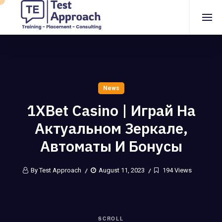
News
1XBet Casino | Играй На
Актуальном Зеркале,
Автоматы И Бонусы
By Test Approach
August 11, 2023
194 Views
SCROLL