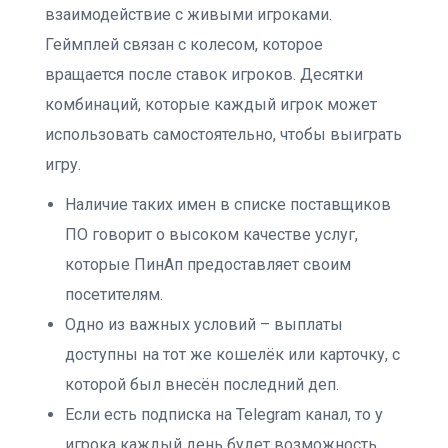
взаимодействие с живыми игроками.
Геймплей связан с колесом, которое
вращается после ставок игроков. Десятки
комбинаций, которые каждый игрок может
использовать самостоятельно, чтобы выиграть
игру.
Наличие таких имен в списке поставщиков
ПО говорит о высоком качестве услуг,
которые ПинАп предоставляет cвоим
посетителям.
Одно из важных условий – выплаты
доступны на тот же кошелёк или карточку, с
которой был внесён последний деп.
Если есть подписка на Telegram канал, то у
игрока каждый день будет возможность