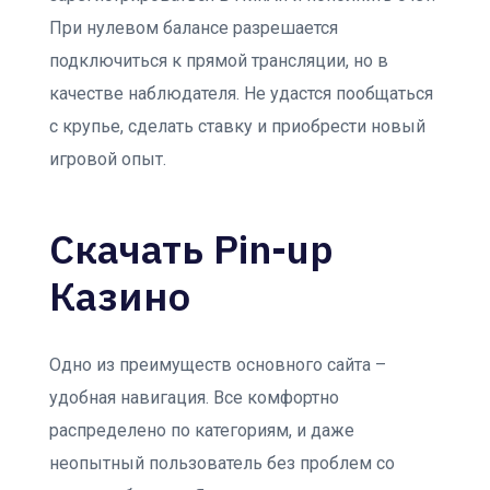
При нулевом балансе разрешается
подключиться к прямой трансляции, но в
качестве наблюдателя. Не удастся пообщаться
с крупье, сделать ставку и приобрести новый
игровой опыт.
Скачать Pin-up
Казино
Одно из преимуществ основного сайта –
удобная навигация. Все комфортно
распределено по категориям, и даже
неопытный пользователь без проблем со