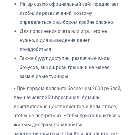
Pin up casino официальный сайт предлагает
изобилие развлечений, поэтому
определиться с выбором крайне сложно.
Для пополнения счета или игры это не
нужно, а для выведения денег –
понадобиться.
Также будут доступны различные виды
бонусов, акции, розыгрыши и не менее
заманчивые турниры.
▪ При первом депозите более чем 2000 рублей,
вам начислят 250 фриспинов. Админы
действительно ценят клиентов и делают всё,
чтобы не потерять их. Чтобы присоединиться к
живым дилерам, понадобится
зарегистрироваться в ПинАп и пополнить счёт.