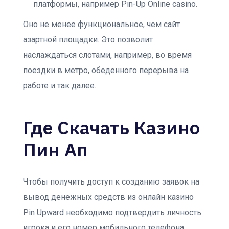
платформы, например Pin-Up Online casino.
Оно не менее функциональное, чем сайт
азартной площадки. Это позволит
наслаждаться слотами, например, во время
поездки в метро, обеденного перерыва на
работе и так далее.
Где Скачать Казино
Пин Ап
Чтобы получить доступ к созданию заявок на
вывод денежных средств из онлайн казино
Pin Upward необходимо подтвердить личность
игрока и его номер мобильного телефона.