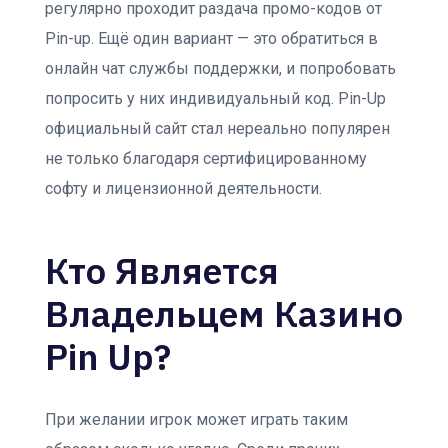
регулярно проходит раздача промо-кодов от
Pin-up. Ещё один вариант — это обратиться в
онлайн чат службы поддержки, и попробовать
попросить у них индивидуальный код. Pin-Up
официальный сайт стал нереально популярен
не только благодаря сертифицированному
софту и лицензионной деятельности.
Кто Является
Владельцем Казино
Pin Up?
При желании игрок может играть таким