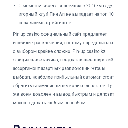
С момента своего основания в 2016-м году
игорный клуб Пин Ап не выпадает из топ 10
независимых рейтингов.
Pin up casino официальный сайт предлагает
изобилие развлечений, поэтому определиться
с выбором крайне сложно. Pin-up casino kz
официальное казино, предлагающее широкий
ассортимент азартных развлечений. Чтобы
выбрать наиболее прибыльный автомат, стоит
обратить внимание на несколько аспектов. Тут
же всем доволен и вывод быстрым и депозит
можно сделать любым способом.