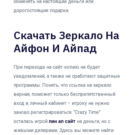
обменять на настоящие деньги или
дорогостоящие подарки.
Скачать Зеркало На
Айфон И Айпад
При переходе на сайт-копию не будет
уведомлений, а также не сработают защитные
программы. Понять, что ссылка на зеркало
верная, поможет только беспрепятственный
вход в личный кабинет – игроку не нужно
заново регистрироваться. “Crazy Time”
осталась игрой
пин ап сайт
на деньги, но с
живыми дилерами. Здесь вы можете найти