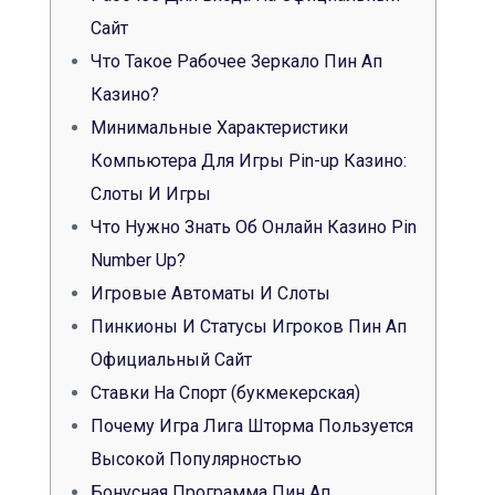
Сайт
Что Такое Рабочее Зеркало Пин Ап
Казино?
Минимальные Характеристики
Компьютера Для Игры Pin-up Казино:
Слоты И Игры
Что Нужно Знать Об Онлайн Казино Pin
Number Up?
Игровые Автоматы И Слоты
Пинкионы И Статусы Игроков Пин Ап
Официальный Сайт
Ставки На Спорт (букмекерская)
Почему Игра Лига Шторма Пользуется
Высокой Популярностью
Бонусная Программа Пин Ап