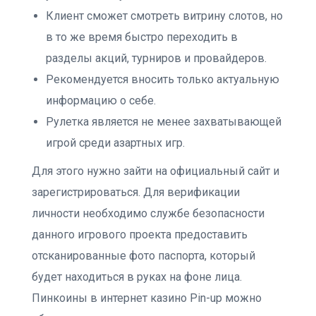
Клиент сможет смотреть витрину слотов, но
в то же время быстро переходить в
разделы акций, турниров и провайдеров.
Рекомендуется вносить только актуальную
информацию о себе.
Рулетка является не менее захватывающей
игрой среди азартных игр.
Для этого нужно зайти на официальный сайт и
зарегистрироваться. Для верификации
личности необходимо службе безопасности
данного игрового проекта предоставить
отсканированные фото паспорта, который
будет находиться в руках на фоне лица.
Пинкоины в интернет казино Pin-up можно