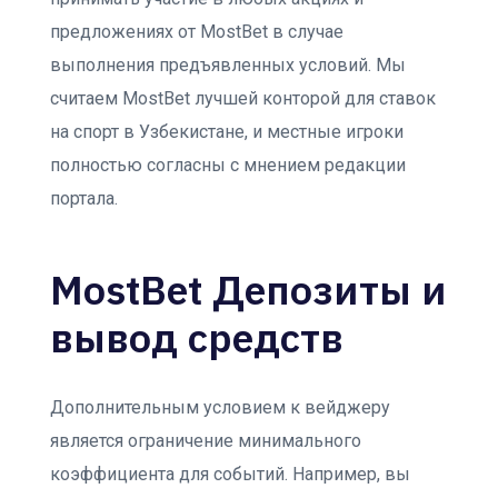
предложениях от MostBet в случае
выполнения предъявленных условий. Мы
считаем MostBet лучшей конторой для ставок
на спорт в Узбекистане, и местные игроки
полностью согласны с мнением редакции
портала.
MostBet Депозиты и
вывод средств
Дополнительным условием к вейджеру
является ограничение минимального
коэффициента для событий. Например, вы