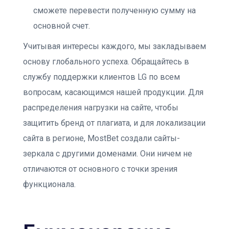
сможете перевести полученную сумму на
основной счет.
Учитывая интересы каждого, мы закладываем
основу глобального успеха. Обращайтесь в
службу поддержки клиентов LG по всем
вопросам, касающимся нашей продукции. Для
распределения нагрузки на сайте, чтобы
защитить бренд от плагиата, и для локализации
сайта в регионе, MostBet создали сайты-
зеркала с другими доменами. Они ничем не
отличаются от основного с точки зрения
функционала.