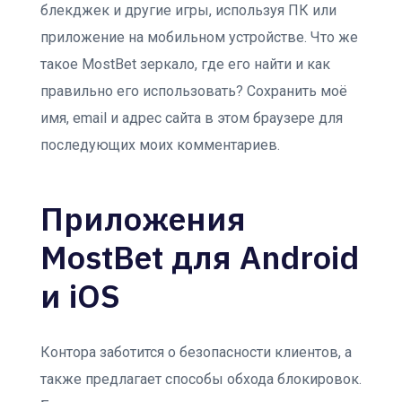
блекджек и другие игры, используя ПК или
приложение на мобильном устройстве. Что же
такое MostBet зеркало, где его найти и как
правильно его использовать? Сохранить моё
имя, email и адрес сайта в этом браузере для
последующих моих комментариев.
Приложения
MostBet для Android
и iOS
Контора заботится о безопасности клиентов, а
также предлагает способы обхода блокировок.