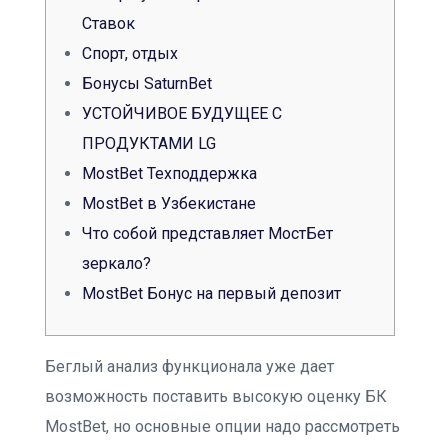
Ставок
Спорт, отдых
Бонусы SaturnBet
УСТОЙЧИВОЕ БУДУЩЕЕ С
ПРОДУКТАМИ LG
MostBet Техподдержка
MostBet в Узбекистане
Что собой представляет МостБет
зеркало?
MostBet Бонус на первый депозит
Беглый анализ функционала уже дает
возможность поставить высокую оценку БК
MostBet, но основные опции надо рассмотреть