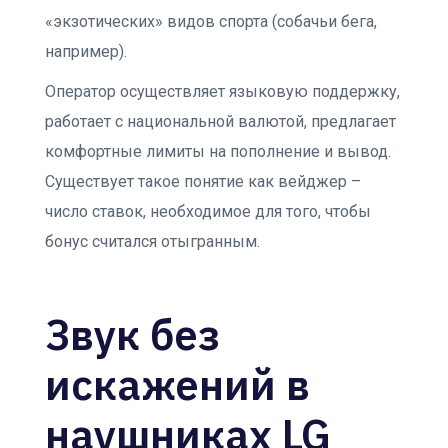
«экзотических» видов спорта (собачьи бега,
например).
Оператор осуществляет языковую поддержку,
работает с национальной валютой, предлагает
комфортные лимиты на пополнение и вывод.
Существует такое понятие как вейджер –
число ставок, необходимое для того, чтобы
бонус считался отыгранным.
Звук без
искажений в
наушниках LG