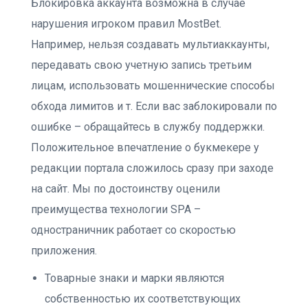
Блокировка аккаунта возможна в случае
нарушения игроком правил MostBet.
Например, нельзя создавать мультиаккаунты,
передавать свою учетную запись третьим
лицам, использовать мошеннические способы
обхода лимитов и т. Если вас заблокировали по
ошибке – обращайтесь в службу поддержки.
Положительное впечатление о букмекере у
редакции портала сложилось сразу при заходе
на сайт. Мы по достоинству оценили
преимущества технологии SPA –
одностраничник работает со скоростью
приложения.
Товарные знаки и марки являются
собственностью их соответствующих