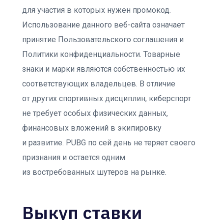
для участия в которых нужен промокод.
Использование данного веб-сайта означает
принятие Пользовательского соглашения и
Политики конфиденциальности. Товарные
знаки и марки являются собственностью их
соответствующих владельцев. В отличие
от других спортивных дисциплин, киберспорт
не требует особых физических данных,
финансовых вложений в экипировку
и развитие. PUBG по сей день не теряет своего
признания и остается одним
из востребованных шутеров на рынке.
Выкуп ставки