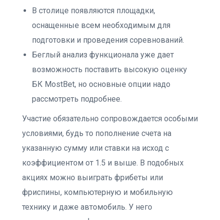
В столице появляются площадки,
оснащенные всем необходимым для
подготовки и проведения соревнований.
Беглый анализ функционала уже дает
возможность поставить высокую оценку
БК MostBet, но основные опции надо
рассмотреть подробнее.
Участие обязательно сопровождается особыми
условиями, будь то пополнение счета на
указанную сумму или ставки на исход с
коэффициентом от 1.5 и выше. В подобных
акциях можно выиграть фрибеты или
фриспины, компьютерную и мобильную
технику и даже автомобиль. У него