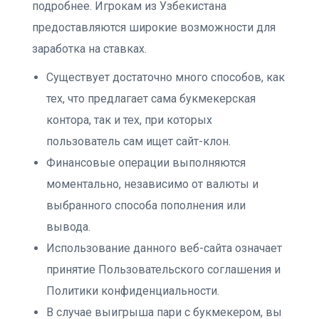
подробнее. Игрокам из Узбекистана
предоставляются широкие возможности для
заработка на ставках.
Существует достаточно много способов, как
тех, что предлагает сама букмекерская
контора, так и тех, при которых
пользователь сам ищет сайт-клон.
Финансовые операции выполняются
моментально, независимо от валюты и
выбранного способа пополнения или
вывода.
Использование данного веб-сайта означает
принятие Пользовательского соглашения и
Политики конфиденциальности.
В случае выигрыша пари с букмекером, вы