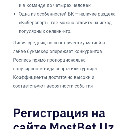
и в команде до четырех человек.
Одна из особенностей БК – наличие раздела
«Киберспорт», где можно ставить на исход
популярных онлайн-игр.
Линия средняя, но по количеству матчей в
лайве букмекер опережает конкурентов.
Роспись прямо пропорциональна
популярности вида спорта или турнира.
Коэффициенты достаточно высоки и
соответствуют вероятности события.
Регистрация на
сайте MostBet Uz