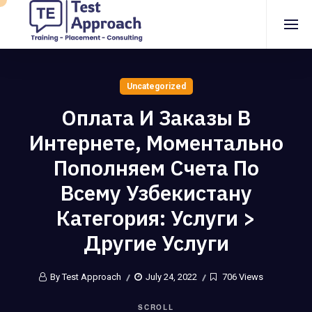
Uncategorized
Оплата И Заказы В
Интернете, Моментально
Пополняем Счета По
Всему Узбекистану
Категория: Услуги >
Другие Услуги
By Test Approach
July 24, 2022
706 Views
SCROLL