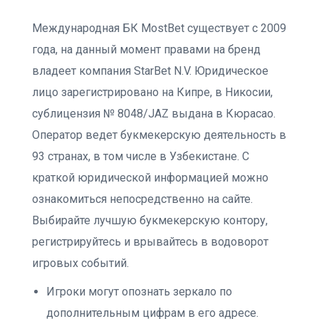
Международная БК MostBet существует с 2009
года, на данный момент правами на бренд
владеет компания StarBet N.V. Юридическое
лицо зарегистрировано на Кипре, в Никосии,
сублицензия № 8048/JAZ выдана в Кюрасао.
Оператор ведет букмекерскую деятельность в
93 странах, в том числе в Узбекистане. С
краткой юридической информацией можно
ознакомиться непосредственно на сайте.
Выбирайте лучшую букмекерскую контору,
регистрируйтесь и врывайтесь в водоворот
игровых событий.
Игроки могут опознать зеркало по
дополнительным цифрам в его адресе.