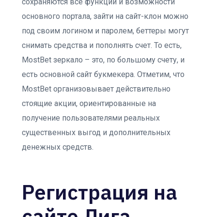
сохраняются все функции и возможности
основного портала, зайти на сайт-клон можно
под своим логином и паролем, беттеры могут
снимать средства и пополнять счет. То есть,
MostBet зеркало – это, по большому счету, и
есть основной сайт букмекера. Отметим, что
MostBet организовывает действительно
стоящие акции, ориентированные на
получение пользователями реальных
существенных выгод и дополнительных
денежных средств.
Регистрация на
сайте Лига