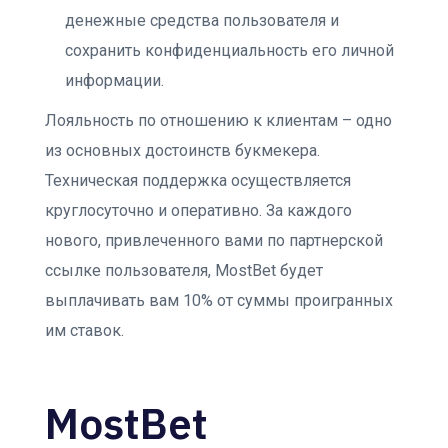
денежные средства пользователя и
сохранить конфиденциальность его личной
информации.
Лояльность по отношению к клиентам – одно
из основных достоинств букмекера.
Техническая поддержка осуществляется
круглосуточно и оперативно. За каждого
нового, привлеченного вами по партнерской
ссылке пользователя, MostBet будет
выплачивать вам 10% от суммы проигранных
им ставок.
MostBet