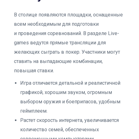
В столице появляются площадки, оснащенные
всем необходимым для подготовки
и проведения соревнований. В разделе Live-
games ведутся прямые трансляции для
желающих сыграть в покер. Участники могут
ставить на выпадающие комбинации,
повышая ставки.
Игра отличается детальной и реалистичной
графикой, хорошим звуком, огромным
выбором оружия и боеприпасов, удобным
геймплеем.
Растет скорость интернета, увеличивается
количество семей, обеспеченных
современными компьютерами.