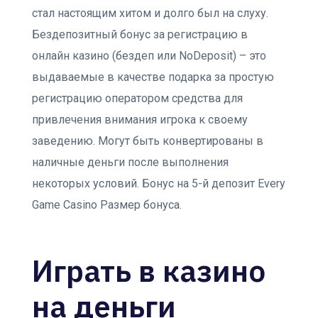
стал настоящим хитом и долго был на слуху.
Бездепозитный бонус за регистрацию в
онлайн казино (бездеп или NoDeposit) – это
выдаваемые в качестве подарка за простую
регистрацию оператором средства для
привлечения внимания игрока к своему
заведению. Могут быть конвертированы в
наличные деньги после выполнения
некоторых условий. Бонус на 5-й депозит Every
Game Casino Размер бонуса.
Играть в казино
на деньги