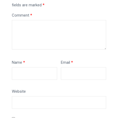
fields are marked
*
Comment
*
Name
*
Email
*
Website