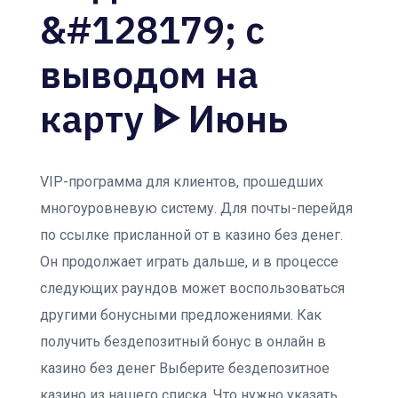
&#128179; с
выводом на
карту ᐈ Июнь
VIP-программа для клиентов, прошедших
многоуровневую систему. Для почты-перейдя
по ссылке присланной от в казино без денег.
Он продолжает играть дальше, и в процессе
следующих раундов может воспользоваться
другими бонусными предложениями. Как
получить бездепозитный бонус в онлайн в
казино без денег Выберите бездепозитное
казино из нашего списка. Что нужно указать