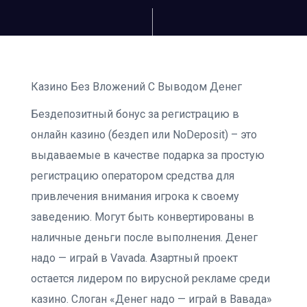
Казино Без Вложений С Выводом Денег
Бездепозитный бонус за регистрацию в
онлайн казино (бездеп или NoDeposit) – это
выдаваемые в качестве подарка за простую
регистрацию оператором средства для
привлечения внимания игрока к своему
заведению. Могут быть конвертированы в
наличные деньги после выполнения. Денег
надо — играй в Vavada. Азартный проект
остается лидером по вирусной рекламе среди
казино. Слоган «Денег надо — играй в Вавада»