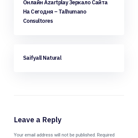
Онлайн Azartplay Зеркало Сайта
На Сегодня – Talhumano
Consultores
anonymous
Saifyall Natural
Leave a Reply
Your email address will not be published.
Required