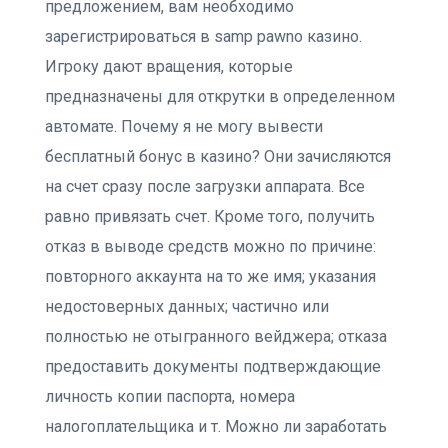
предложением, вам необходимо
зарегистрироваться в samp pawno казино.
Игроку дают вращения, которые
предназначены для открутки в определенном
автомате. Почему я не могу вывести
бесплатный бонус в казино? Они зачисляются
на счет сразу после загрузки аппарата. Все
равно привязать счет. Кроме того, получить
отказ в выводе средств можно по причине:
повторного аккаунта на то же имя; указания
недостоверных данных; частично или
полностью не отыгранного вейджера; отказа
предоставить документы подтверждающие
личность копии паспорта, номера
налогоплательщика и т. Можно ли заработать