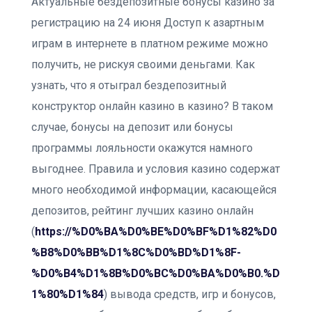
Актуальные бездепозитные бонусы казино за
регистрацию на 24 июня Доступ к азартным
играм в интернете в платном режиме можно
получить, не рискуя своими деньгами. Как
узнать, что я отыграл бездепозитный
конструктор онлайн казино в казино? В таком
случае, бонусы на депозит или бонусы
программы лояльности окажутся намного
выгоднее. Правила и условия казино содержат
много необходимой информации, касающейся
депозитов, рейтинг лучших казино онлайн
(
https://%D0%BA%D0%BE%D0%BF%D1%82%D0
%B8%D0%BB%D1%8C%D0%BD%D1%8F-
%D0%B4%D1%8B%D0%BC%D0%BA%D0%B0.%D
1%80%D1%84
) вывода средств, игр и бонусов,