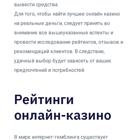
вывести средства.
Для того, чтобы найти лучшее онлайн казино
на реальные деньги, следует принять во
внимание все вышеуказанные аспекты и
провести исследование рейтингов, отзывов и
рекомендаций клиентов. В следствие,
удачный выбор будет зависеть от ваших
предпочтений и потребностей.
Рейтинги
онлайн-казино
В мире интернет-гемблинга существует