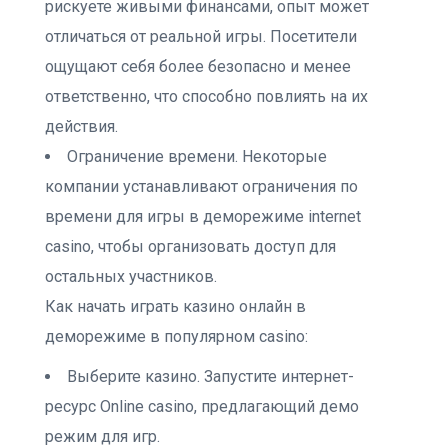
рискуете живыми финансами, опыт может
отличаться от реальной игры. Посетители
ощущают себя более безопасно и менее
ответственно, что способно повлиять на их
действия.
Ограничение времени. Некоторые
компании устанавливают ограничения по
времени для игры в деморежиме internet
casino, чтобы организовать доступ для
остальных участников.
Как начать играть казино онлайн в
деморежиме в популярном casino:
Выберите казино. Запустите интернет-
ресурс Online casino, предлагающий демо
режим для игр.