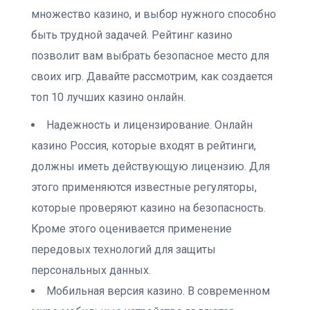
множество казино, и выбор нужного способно
быть трудной задачей. Рейтинг казино
позволит вам выбрать безопасное место для
своих игр. Давайте рассмотрим, как создается
топ 10 лучших казино онлайн.
Надежность и лицензирование. Онлайн
казино Россия, которые входят в рейтинги,
должны иметь действующую лицензию. Для
этого применяются известные регуляторы,
которые проверяют казино на безопасность.
Кроме этого оценивается применение
передовых технологий для защиты
персональных данных.
Мобильная версия казино. В современном