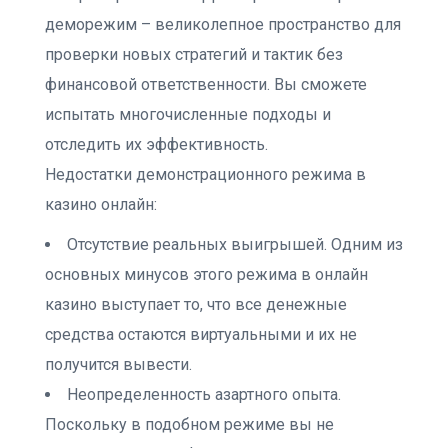
деморежим – великолепное пространство для
проверки новых стратегий и тактик без
финансовой ответственности. Вы сможете
испытать многочисленные подходы и
отследить их эффективность.
Недостатки демонстрационного режима в
казино онлайн:
Отсутствие реальных выигрышей. Одним из
основных минусов этого режима в онлайн
казино выступает то, что все денежные
средства остаются виртуальными и их не
получится вывести.
Неопределенность азартного опыта.
Поскольку в подобном режиме вы не