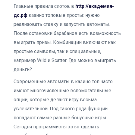
Главные правила слотов в
http://академия-
дс.рф
казино топовые просты: нужно
реализовать ставку и запустить автоматы.
После остановки барабанов есть возможность
выиграть призы. Комбинации включают как
простые символы, так и специальные,
например Wild и Scatter. Где можно выиграть
деньги?
Современные автоматы в казино топ часто
имеют многочисленные вспомогательные
опции, которые делают игру весьма
увлекательной. Под такого рода функции
попадают самые разные бонусные игры.
Сегодня программисты хотят сделать