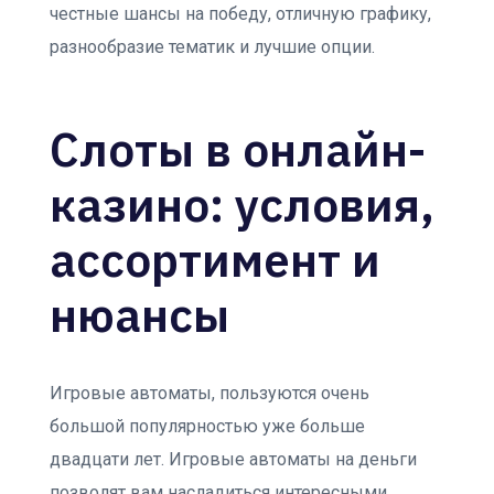
честные шансы на победу, отличную графику,
разнообразие тематик и лучшие опции.
Слоты в онлайн-
казино: условия,
ассортимент и
нюансы
Игровые автоматы, пользуются очень
большой популярностью уже больше
двадцати лет. Игровые автоматы на деньги
позволят вам насладиться интересными