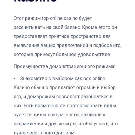
Этот режим top online casino будет
рассчитывать на свой баланс. Кроме этого он
предоставляет приятное пространство для
выявления ваших предпочтений и подбора игр,
которые принесут большое удовольствие.
Преимущества демонстрационного режима:
Знакомство с выбором casinos online.
Казино обычно предлагает огромный выбор
игр, и деморежим позволяет разобраться в
них. Есть возможность протестировать виды
рулетки, виды покера, слоты различных
направлений и другие игры, чтобы узнать, что
лучше всего подходит вам.