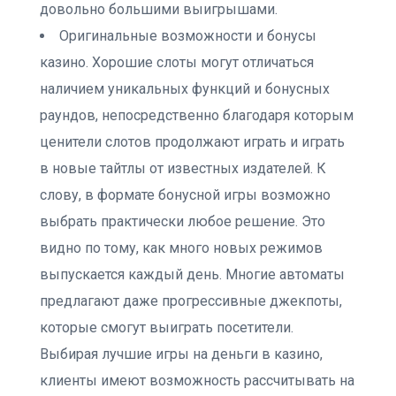
довольно большими выигрышами.
Оригинальные возможности и бонусы
казино. Хорошие слоты могут отличаться
наличием уникальных функций и бонусных
раундов, непосредственно благодаря которым
ценители слотов продолжают играть и играть
в новые тайтлы от известных издателей. К
слову, в формате бонусной игры возможно
выбрать практически любое решение. Это
видно по тому, как много новых режимов
выпускается каждый день. Многие автоматы
предлагают даже прогрессивные джекпоты,
которые смогут выиграть посетители.
Выбирая лучшие игры на деньги в казино,
клиенты имеют возможность рассчитывать на