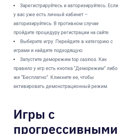
Зарегистрируйтесь и авторизируйтесь. Если
у вас уже есть личный кабинет –
авторизируйтесь. В противном случае
пройдите процедуру регистрации на сайте.
Выберите игру. Перейдите в категорию с
играми и найдите подходящую.
Запустите деморежим top casinos. Как
правило у игр есть кнопка “Деморежим” либо
же “Бесплатно”. Кликните ее, чтобы
активировать демонстрационный режим.
Игры с
прогрессивными