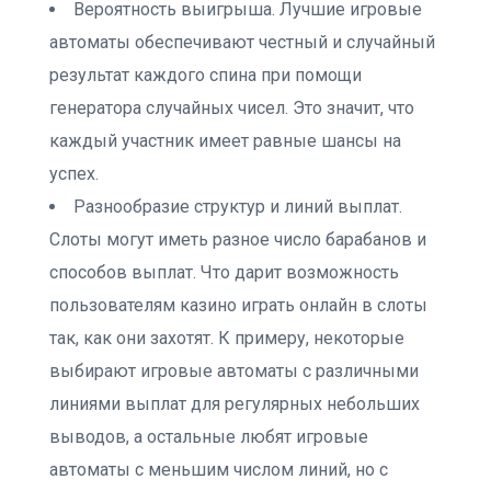
Вероятность выигрыша. Лучшие игровые
автоматы обеспечивают честный и случайный
результат каждого спина при помощи
генератора случайных чисел. Это значит, что
каждый участник имеет равные шансы на
успех.
Разнообразие структур и линий выплат.
Слоты могут иметь разное число барабанов и
способов выплат. Что дарит возможность
пользователям казино играть онлайн в слоты
так, как они захотят. К примеру, некоторые
выбирают игровые автоматы с различными
линиями выплат для регулярных небольших
выводов, а остальные любят игровые
автоматы с меньшим числом линий, но с