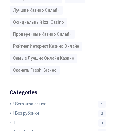
Лучшие Казино Онлайн
Официальный Izzi Casino
Проверенные Казино Онлайн
Рейтинг Интернет Казино Онлайн
Самые Лучшие Онлайн Казино
Скачать Fresh Казино
Categories
! Sem uma coluna
1
! Без рубрики
2
1
4