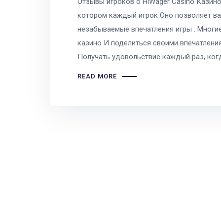
Отзывы игроков о HiWager Casino Казино H
котором каждый игрок Оно позволяет в
незабываемые впечатления игры . Многи
казино И поделиться своими впечатлени
Получать удовольствие каждый раз, когд
READ MORE