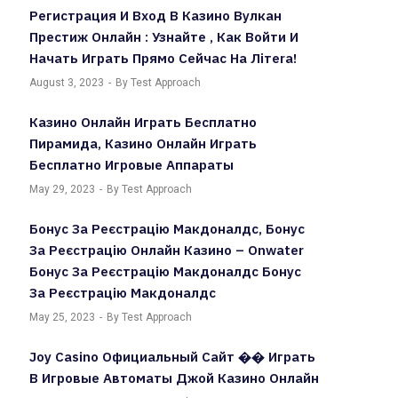
Регистрация И Вход В Казино Вулкан
Престиж Онлайн : Узнайте , Как Войти И
Начать Играть Прямо Сейчас На Літera!
August 3, 2023
By Test Approach
Казино Онлайн Играть Бесплатно
Пирамида, Казино Онлайн Играть
Бесплатно Игровые Аппараты
May 29, 2023
By Test Approach
Бонус За Реєстрацію Макдоналдс, Бонус
За Реєстрацію Онлайн Казино – Onwater
Бонус За Реєстрацію Макдоналдс Бонус
За Реєстрацію Макдоналдс
May 25, 2023
By Test Approach
Joy Casino Официальный Сайт �� Играть
В Игровые Автоматы Джой Казино Онлайн