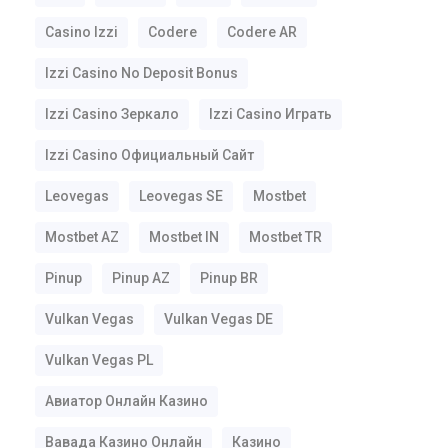
Casino Izzi
Codere
Codere AR
Izzi Casino No Deposit Bonus
Izzi Casino Зеркало
Izzi Casino Играть
Izzi Casino Официальный Сайт
Leovegas
Leovegas SE
Mostbet
Mostbet AZ
Mostbet IN
Mostbet TR
Pinup
Pinup AZ
Pinup BR
Vulkan Vegas
Vulkan Vegas DE
Vulkan Vegas PL
Авиатор Онлайн Казино
Вавада Казино Онлайн
Казино