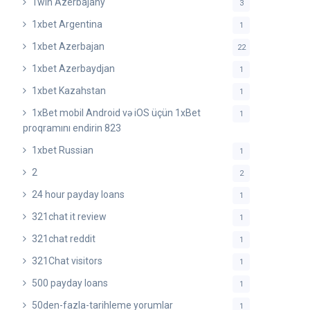
1win Azerbajany
3
1xbet Argentina
1
1xbet Azerbajan
22
1xbet Azerbaydjan
1
1xbet Kazahstan
1
1xBet mobil Android və iOS üçün 1xBet
1
proqramını endirin 823
1xbet Russian
1
2
2
24 hour payday loans
1
321chat it review
1
321chat reddit
1
321Chat visitors
1
500 payday loans
1
50den-fazla-tarihleme yorumlar
1