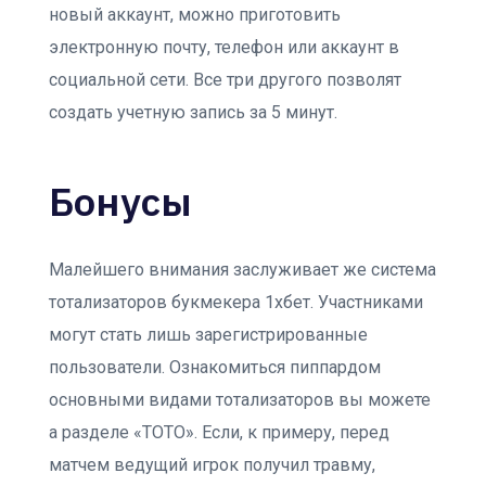
новый аккаунт, можно приготовить
электронную почту, телефон или аккаунт в
социальной сети. Все три другого позволят
создать учетную запись за 5 минут.
Бонусы
Малейшего внимания заслуживает же система
тотализаторов букмекера 1хбет. Участниками
могут стать лишь зарегистрированные
пользователи. Ознакомиться пиппардом
основными видами тотализаторов вы можете
а разделе «ТОТО». Если, к примеру, перед
матчем ведущий игрок получил травму,