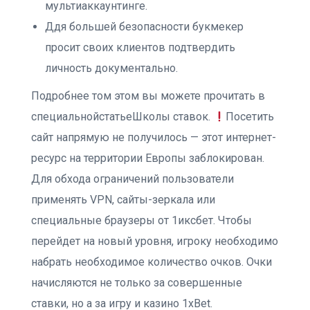
мультиаккаунтинге.
Ддя большей безопасности букмекер
просит своих клиентов подтвердить
личность документально.
Подробнее том этом вы можете прочитать в
специальнойстатьеШколы ставок.
Посетить
сайт напрямую не получилось — этот интернет-
ресурс на территории Европы заблокирован.
Для обхода ограничений пользователи
применять VPN, сайты-зеркала или
специальные браузеры от 1иксбет. Чтобы
перейдет на новый уровня, игроку необходимо
набрать необходимое количество очков. Очки
начисляются не только за совершенные
ставки, но а за игру и казино 1xBet.