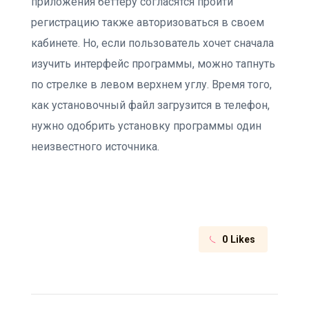
приложения беттеру согласятся пройти
регистрацию также авторизоваться в своем
кабинете. Но, если пользователь хочет сначала
изучить интерфейс программы, можно тапнуть
по стрелке в левом верхнем углу. Время того,
как установочный файл загрузится в телефон,
нужно одобрить установку программы один
неизвестного источника.
0
Likes