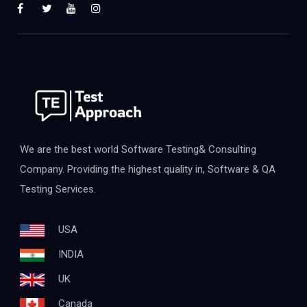
We are the best world Software Testing& Consulting
Company. Providing the highest quality in, Software & QA
Testing Services.
USA
INDIA
UK
Canada