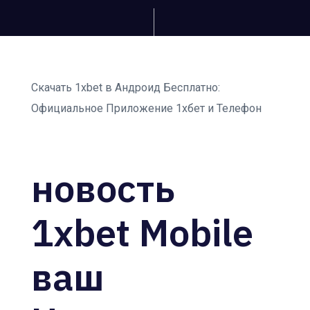
Скачать 1xbet в Андроид Бесплатно:
Официальное Приложение 1хбет и Телефон
новость
1xbet Mobile
ваш