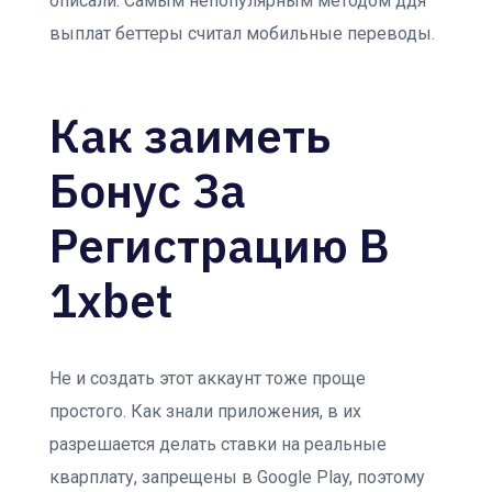
описали. Самым непопулярным методом ддя
выплат беттеры считал мобильные переводы.
Как заиметь
Бонус За
Регистрацию В
1xbet
Не и создать этот аккаунт тоже проще
простого. Как знали приложения, в их
разрешается делать ставки на реальные
кварплату, запрещены в Google Play, поэтому