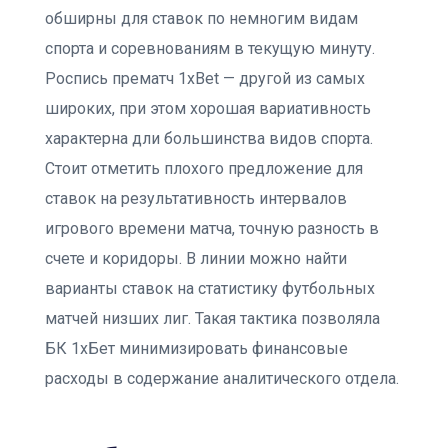
обширны для ставок по немногим видам
спорта и соревнованиям в текущую минуту.
Роспись прематч 1xBet — другой из самых
широких, при этом хорошая вариативность
характерна дли большинства видов спорта.
Стоит отметить плохого предложение для
ставок на результативность интервалов
игрового времени матча, точную разность в
счете и коридоры. В линии можно найти
варианты ставок на статистику футбольных
матчей низших лиг. Такая тактика позволяла
БК 1хБет минимизировать финансовые
расходы в содержание аналитического отдела.