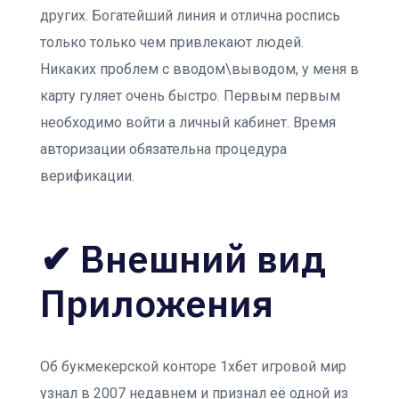
других. Богатейший линия и отлична роспись
только только чем привлекают людей.
Никаких проблем с вводом\выводом, у меня в
карту гуляет очень быстро. Первым первым
необходимо войти а личный кабинет. Время
авторизации обязательна процедура
верификации.
✔ Внешний вид
Приложения
Об букмекерской конторе 1хбет игровой мир
узнал в 2007 недавнем и признал её одной из