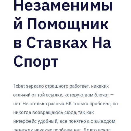
Незаменимы
й Помощник
в Ставках На
Спорт
1xbet зеркало страшного работает, никаких
отличий от той ссылки, которую вам блочат —
нет. Не столько разных БК только пробовал, но
никогда возвращаюсь сюда, так как
интерфейс удобный, все понятно а с выводом
денежек никаких проблем нет. Долго искал