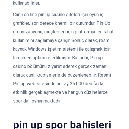
kullanabilirler.
Canlı on line pin up casino siteleri için oyun içi
grafikler, son derece önemli bir durumdur. Pin-Up
organizasyonu, müşterileri için platformun en rahat
kullanımını sağlamaya çalışır. Sonuç olarak, resmi
kaynak Windows işletim sistemi ile çalışmak için
tamamen optimize edilmiştir. Bu turlar, Pin up
casino bölümünü ziyaret ederek gerçek zamanlı
olarak canlı krupiyelerle de düzenlenebilir. Resmi
Pin up web sitesinde her ay 25.000’den fazla
etkinlik gerçekleşmekte ve her gün düzinelerce
spor dalı oynanmaktadır.
pin up spor bahisleri