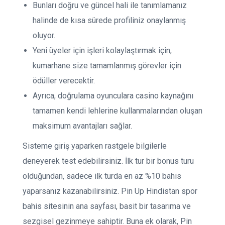
Bunları doğru ve güncel hali ile tanımlamanız
halinde de kısa sürede profiliniz onaylanmış
oluyor.
Yeni üyeler için işleri kolaylaştırmak için,
kumarhane size tamamlanmış görevler için
ödüller verecektir.
Ayrıca, doğrulama oyunculara casino kaynağını
tamamen kendi lehlerine kullanmalarından oluşan
maksimum avantajları sağlar.
Sisteme giriş yaparken rastgele bilgilerle
deneyerek test edebilirsiniz. İlk tur bir bonus turu
olduğundan, sadece ilk turda en az %10 bahis
yaparsanız kazanabilirsiniz. Pin Up Hindistan spor
bahis sitesinin ana sayfası, basit bir tasarıma ve
sezgisel gezinmeye sahiptir. Buna ek olarak, Pin