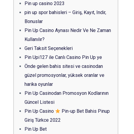
Pin up casino 2023
pin up spor bahisleri – Giriş, Kayıt, Indir,
Bonuslar
Pin Up Casino Aynası Nedir Ve Ne Zaman
Kullanılır?
Geri Taksit Seçenekleri
Pin Upi127 ile Canlı Casino Pin Up ye
Önde gelen bahis sitesi ve casinodan
güzel promosyonlar, yüksek oranlar ve
harika oyunlar
Pin Up Casinodan Promosyon Kodlarının
Güncel Listesi
Pin Up Casino
Pin-up Bet Bahis Pinup
Giriş Türkce 2022
Pin Up Bet