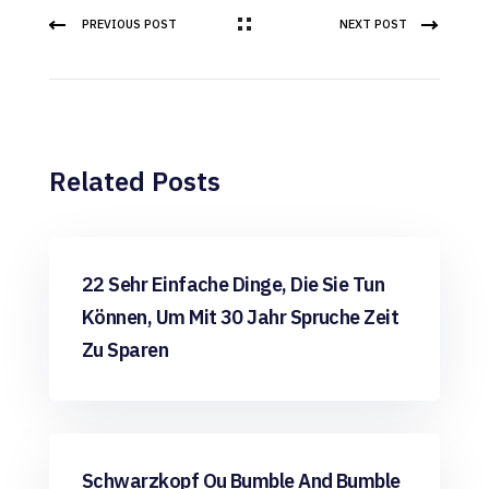
PREVIOUS POST
NEXT POST
Related Posts
Uncategorized
22 Sehr Einfache Dinge, Die Sie Tun
Können, Um Mit 30 Jahr Spruche Zeit
Zu Sparen
Uncategorized
Schwarzkopf Ou Bumble And Bumble