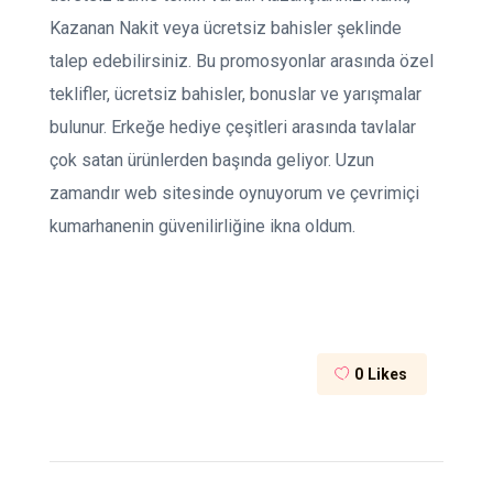
Kazanan Nakit veya ücretsiz bahisler şeklinde
talep edebilirsiniz. Bu promosyonlar arasında özel
teklifler, ücretsiz bahisler, bonuslar ve yarışmalar
bulunur. Erkeğe hediye çeşitleri arasında tavlalar
çok satan ürünlerden başında geliyor. Uzun
zamandır web sitesinde oynuyorum ve çevrimiçi
kumarhanenin güvenilirliğine ikna oldum.
0
Likes