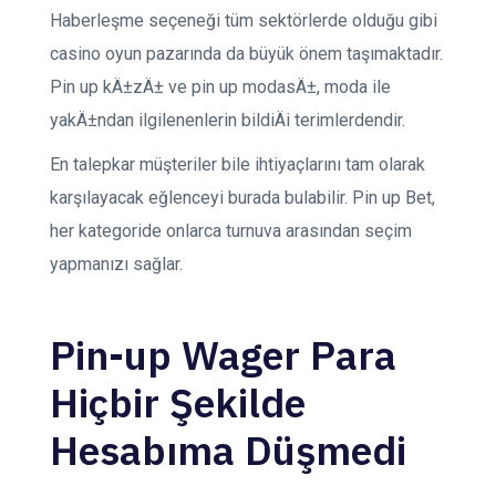
Haberleşme seçeneği tüm sektörlerde olduğu gibi
casino oyun pazarında da büyük önem taşımaktadır.
Pin up kÄ±zÄ± ve pin up modasÄ±, moda ile
yakÄ±ndan ilgilenenlerin bildiÄi terimlerdendir.
En talepkar müşteriler bile ihtiyaçlarını tam olarak
karşılayacak eğlenceyi burada bulabilir. Pin up Bet,
her kategoride onlarca turnuva arasından seçim
yapmanızı sağlar.
Pin-up Wager Para
Hiçbir Şekilde
Hesabıma Düşmedi