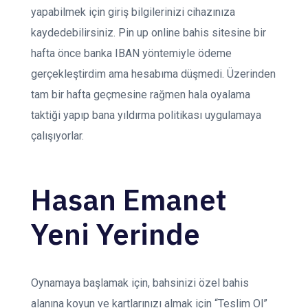
yapabilmek için giriş bilgilerinizi cihazınıza
kaydedebilirsiniz. Pin up online bahis sitesine bir
hafta önce banka IBAN yöntemiyle ödeme
gerçekleştirdim ama hesabıma düşmedi. Üzerinden
tam bir hafta geçmesine rağmen hala oyalama
taktiği yapıp bana yıldırma politikası uygulamaya
çalışıyorlar.
Hasan Emanet
Yeni Yerinde
Oynamaya başlamak için, bahsinizi özel bahis
alanına koyun ve kartlarınızı almak için “Teslim Ol”