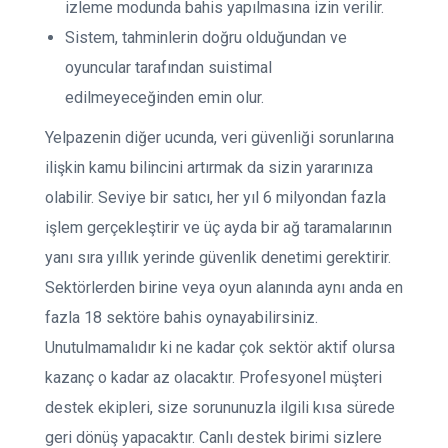
izleme modunda bahis yapılmasına izin verilir.
Sistem, tahminlerin doğru olduğundan ve
oyuncular tarafından suistimal
edilmeyeceğinden emin olur.
Yelpazenin diğer ucunda, veri güvenliği sorunlarına
ilişkin kamu bilincini artırmak da sizin yararınıza
olabilir. Seviye bir satıcı, her yıl 6 milyondan fazla
işlem gerçekleştirir ve üç ayda bir ağ taramalarının
yanı sıra yıllık yerinde güvenlik denetimi gerektirir.
Sektörlerden birine veya oyun alanında aynı anda en
fazla 18 sektöre bahis oynayabilirsiniz.
Unutulmamalıdır ki ne kadar çok sektör aktif olursa
kazanç o kadar az olacaktır. Profesyonel müşteri
destek ekipleri, size sorununuzla ilgili kısa sürede
geri dönüş yapacaktır. Canlı destek birimi sizlere