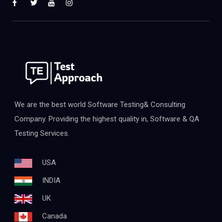
We are the best world Software Testing& Consulting
Company. Providing the highest quality in, Software & QA
Testing Services.
USA
INDIA
UK
Canada