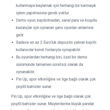
kullanmaya başlamak için herhangi bir karmaşık
işlem yapılmasına gerek yoktur.
Demo oyun; kaydolmadan, sanal para ve koşullu
kazançlar için oynanan şans oyunları anlamına
gelir.
Sadece en az 2 Euro’luk depozito yatıran kayıtlı
kullanıcılar kendi fonlarıyla oynayabilir.
Bu oyunlardan herhangi biri, özel bir demo
sürümünde tamamen ücretsiz olarak da
oynanabilir.
Pin Up, spor etkinliğine ve lige bağlı olarak çok
çeşitli bahisler sunar.
Pin Up, spor etkinliğine ve lige bağlı olarak çok
çeşitli bahisler sunar. Müşterilerine büyük paralar