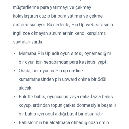
müşterilerine para yatırmayı ve çekmeyi
kolaylaştıran cazip bir para yatırma ve çekme
sistemi sunuyor. Bu nedenle, Pin Up web sitesinin
İngilizce olmayan sürümlerinin kendi karşılama
sayfaları vardır.
Merhaba Pin Up adlı oyun sitesi, oynamadığım
bir oyun için hesabımdan para kesintisi yaptı.
Orada, her oyuncu Pin up on-line
kumarhanesinden pin upward online bir ödül
alacak.
Rulette bahis, oyuncunun veya daha fazla bahis
koyup, ardından topun çarkta dönmesiyle başarılı
bir bahis için ödül aldığı basit bir etkinliktir.
Bahislerinin bir aldatmaca olmadığından emin