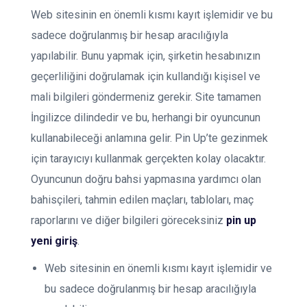
Web sitesinin en önemli kısmı kayıt işlemidir ve bu
sadece doğrulanmış bir hesap aracılığıyla
yapılabilir. Bunu yapmak için, şirketin hesabınızın
geçerliliğini doğrulamak için kullandığı kişisel ve
mali bilgileri göndermeniz gerekir. Site tamamen
İngilizce dilindedir ve bu, herhangi bir oyuncunun
kullanabileceği anlamına gelir. Pin Up’te gezinmek
için tarayıcıyı kullanmak gerçekten kolay olacaktır.
Oyuncunun doğru bahsi yapmasına yardımcı olan
bahisçileri, tahmin edilen maçları, tabloları, maç
raporlarını ve diğer bilgileri göreceksiniz
pin up
yeni giriş
.
Web sitesinin en önemli kısmı kayıt işlemidir ve
bu sadece doğrulanmış bir hesap aracılığıyla