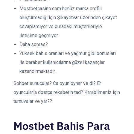
Mostbetcasino.com henüz marka profili
oluşturmadığı için Şikayetvar üzerinden şikayet
cevaplamıyor ve buradaki müşterileriyle
iletişime geçmiyor.
Daha sonras?
Yüksek bahis oranları ve yağmur gibi bonusları
ile beraber kullanıcılarına güzel kazançlar
kazandırmaktadır.
Sohbet sunucular? Ca oyun oynar ve di? Er
oyuncularla dostça rekabetin tad? Karabilmeniz için
turnuvalar ve yar??
Mostbet Bahis Para