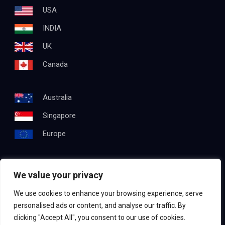
USA
INDIA
UK
Canada
Australia
Singapore
Europe
We value your privacy
Get In Touch
We use cookies to enhance your browsing experience, serve
Email:
info@testapproach.com
personalised ads or content, and analyse our traffic. By
clicking "Accept All", you consent to our use of cookies.
Phone:
+91 63003 98208