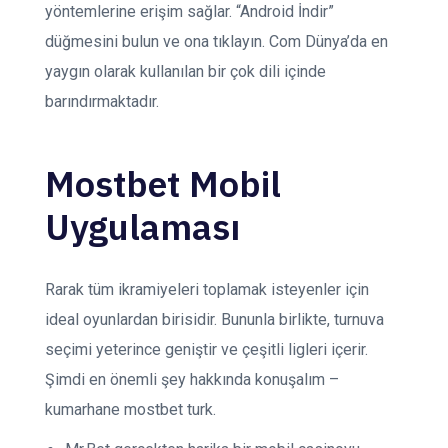
yöntemlerine erişim sağlar. “Android İndir”
düğmesini bulun ve ona tıklayın. Com Dünya’da en
yaygın olarak kullanılan bir çok dili içinde
barındırmaktadır.
Mostbet Mobil
Uygulaması
Rarak tüm ikramiyeleri toplamak isteyenler için
ideal oyunlardan birisidir. Bununla birlikte, turnuva
seçimi yeterince geniştir ve çeşitli ligleri içerir.
Şimdi en önemli şey hakkında konuşalım –
kumarhane mostbet turk.