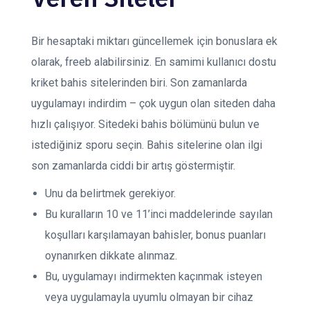
Bir hesaptaki miktarı güncellemek için bonuslara ek
olarak, freeb alabilirsiniz. En samimi kullanıcı dostu
kriket bahis sitelerinden biri. Son zamanlarda
uygulamayı indirdim – çok uygun olan siteden daha
hızlı çalışıyor. Sitedeki bahis bölümünü bulun ve
istediğiniz sporu seçin. Bahis sitelerine olan ilgi
son zamanlarda ciddi bir artış göstermiştir.
Unu da belirtmek gerekiyor.
Bu kuralların 10 ve 11’inci maddelerinde sayılan
koşulları karşılamayan bahisler, bonus puanları
oynanırken dikkate alınmaz.
Bu, uygulamayı indirmekten kaçınmak isteyen
veya uygulamayla uyumlu olmayan bir cihaz