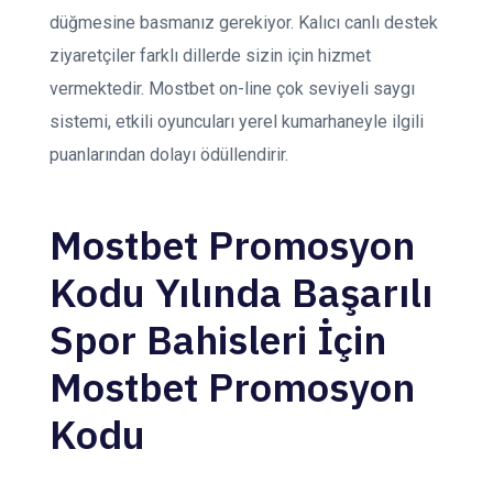
düğmesine basmanız gerekiyor. Kalıcı canlı destek
ziyaretçiler farklı dillerde sizin için hizmet
vermektedir. Mostbet on-line çok seviyeli saygı
sistemi, etkili oyuncuları yerel kumarhaneyle ilgili
puanlarından dolayı ödüllendirir.
Mostbet Promosyon
Kodu Yılında Başarılı
Spor Bahisleri İçin
Mostbet Promosyon
Kodu