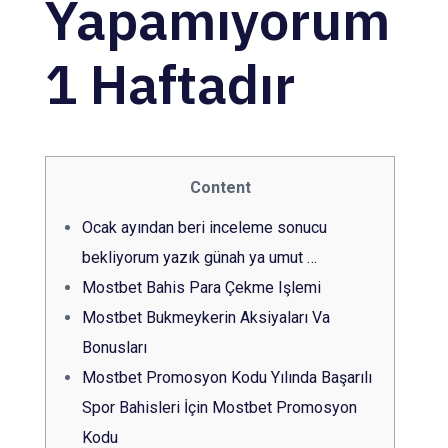
Yapamıyorum
1 Haftadır
Content
Ocak ayından beri inceleme sonucu
bekliyorum yazık günah ya umut …
Mostbet Bahis Para Çekme Işlemi
Mostbet Bukmeykerin Aksiyaları Va
Bonusları
Mostbet Promosyon Kodu Yılında Başarılı
Spor Bahisleri İçin Mostbet Promosyon
Kodu