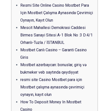
Resmi Site Online Casino Mostbet Para
Için Mostbet Çalışma Aynasında Çevrimiçi
Oynayın, Kayıt Olun
Mescit Mahallesi Demokrasi Caddesi
Birmes Sanayi Sitesi A-1 Blok No :3 D:4/1
Orhanlı-Tuzla / İSTANBUL
Mostbet Canlı Casino – Garanti Casino
Giris
Mostbet azerbaycan: bonuslar, giriş və
bukmeker veb saytında qeydiyyat
resmi site Casino Mostbet para için
Mostbet çalışma aynasında çevrimiçi
oynayın, kayıt olun
How To Deposit Money In Mostbet
Casino