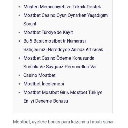
Müşteri Memnuniyeti ve Teknik Destek
Mostbet Casino Oyun Oynarken Yaşadığım
Sorun!
Mostbet Türkiye’de Kayıt
Bu 5 Basit mostbet tr Numarası
Satışlarınızı Neredeyse Anında Artıracak
Mostbet Casino Ödeme Konusunda
Sorunlu Ve Saygısız Personelleri Var
Casino Mostbet
Mostbet İncelemesi
Mostbet Mostbet Giriş Mostbet Türkiye
En İyi Deneme Bonusu
Mostbet, üyelere bonus para kazanma fırsatı sunan