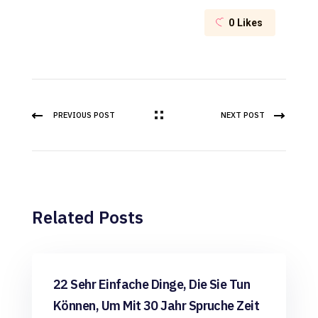
0
Likes
PREVIOUS POST
NEXT POST
Related Posts
Uncategorized
22 Sehr Einfache Dinge, Die Sie Tun
Können, Um Mit 30 Jahr Spruche Zeit