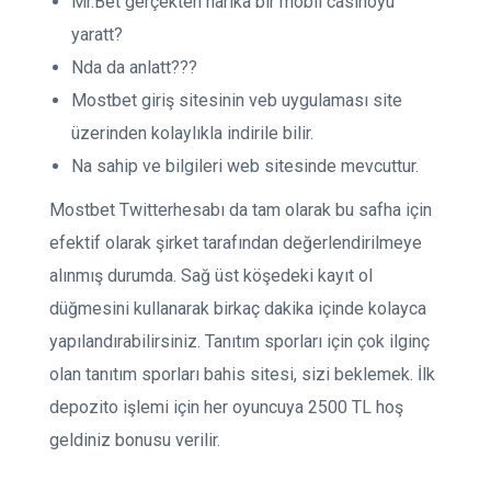
Mr.Bet gerçekten harika bir mobil casinoyu
yaratt?
Nda da anlatt???
Mostbet giriş sitesinin veb uygulaması site
üzerinden kolaylıkla indirile bilir.
Na sahip ve bilgileri web sitesinde mevcuttur.
Mostbet Twitterhesabı da tam olarak bu safha için
efektif olarak şirket tarafından değerlendirilmeye
alınmış durumda. Sağ üst köşedeki kayıt ol
düğmesini kullanarak birkaç dakika içinde kolayca
yapılandırabilirsiniz. Tanıtım sporları için çok ilginç
olan tanıtım sporları bahis sitesi, sizi beklemek. İlk
depozito işlemi için her oyuncuya 2500 TL hoş
geldiniz bonusu verilir.