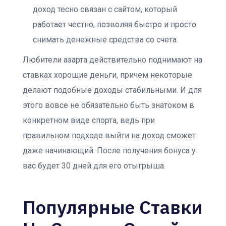
доход тесно связан с сайтом, который
работает честно, позволяя быстро и просто
снимать денежные средства со счета.
Любители азарта действительно поднимают на
ставках хорошие деньги, причем некоторые
делают подобные доходы стабильными. И для
этого вовсе не обязательно быть знатоком в
конкретном виде спорта, ведь при
правильном подходе выйти на доход сможет
даже начинающий. После получения бонуса у
вас будет 30 дней для его отыгрыша.
Популярные Ставки