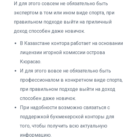
И для этого совсем не обязательно быть
экспертом в том или ином виде спорта, при
правильном подходе выйти на приличный
доход способен даже новичок.
В Казахстане контора работает на основании
лицензии игорной комиссии острова
Кюрасао.
И для этого вовсе не обязательно быть
профессионалом в конкретном виде спорта,
при правильном подходе выйти на доход
способен даже новичок.
При надобности возможно связаться с
поддержкой букмекерской конторы для
того, чтобы получить всю актуальную
информацию.