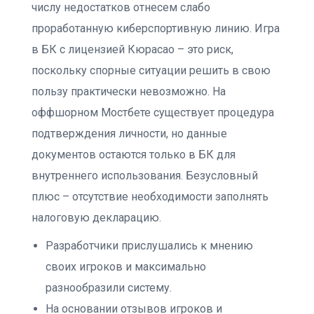
числу недостатков отнесем слабо
проработанную киберспортивную линию. Игра
в БК с лицензией Кюрасао – это риск,
поскольку спорные ситуации решить в свою
пользу практически невозможно. На
оффшорном Мостбете существует процедура
подтверждения личности, но данные
документов остаются только в БК для
внутреннего использования. Безусловный
плюс – отсутствие необходимости заполнять
налоговую декларацию.
Разработчики прислушались к мнению
своих игроков и максимально
разнообразили систему.
На основании отзывов игроков и