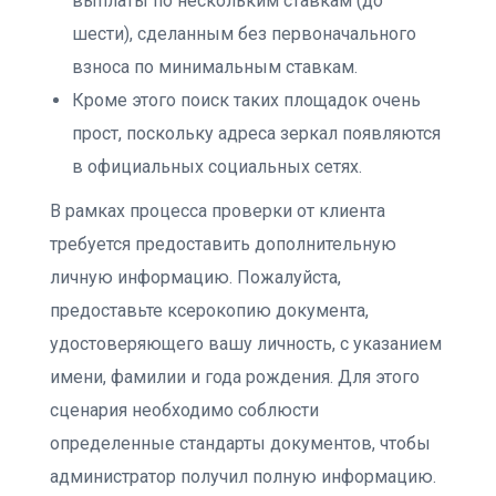
выплаты по нескольким ставкам (до
шести), сделанным без первоначального
взноса по минимальным ставкам.
Кроме этого поиск таких площадок очень
прост, поскольку адреса зеркал появляются
в официальных социальных сетях.
В рамках процесса проверки от клиента
требуется предоставить дополнительную
личную информацию. Пожалуйста,
предоставьте ксерокопию документа,
удостоверяющего вашу личность, с указанием
имени, фамилии и года рождения. Для этого
сценария необходимо соблюсти
определенные стандарты документов, чтобы
администратор получил полную информацию.