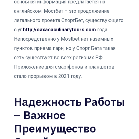
основная информация предлагается на
английском. Мостбет – это продолжение
легального проекта СпортБет, существующего
с yr
http://oaxacaculinarytours.com
года.
Непосредственно у Mostbet нет наземных
пунктов приема пари, но у Спорт Бета такая
сеть существует во всех регионах РФ.
Приложение для смартфонов и планшетов
стало прорывом в 2021 году.
Надежность Работы
– Важное
Преимущество