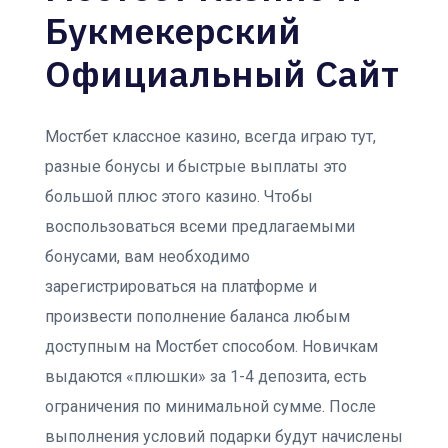
Букмекерский
Официальный Сайт
Мостбет классное казино, всегда играю тут,
разные бонусы и быстрые выплаты это
большой плюс этого казино. Чтобы
воспользоваться всеми предлагаемыми
бонусами, вам необходимо
зарегистрироваться на платформе и
произвести пополнение баланса любым
доступным на Мостбет способом. Новичкам
выдаются «плюшки» за 1-4 депозита, есть
ограничения по минимальной сумме. После
выполнения условий подарки будут начислены