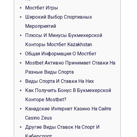
Мостбет Игры
Широкий Выбор Спортивных
Мероприятий
Плюсы И Минусы Букмекерской
Конторы Мостбет Kazakhstan
Общая Информация О Мостбет
Mostbet Активно Принимает Ставки На
Разные Виды Спорта
Виды Спорта И Ставки На Них
Как Получить Бонус В Букмекерской
Конторе Mostbet?
Канадские Интернет Казино На Сайте
Casino Zeus
Другие Виды Ставок На Спорт И
Киберспорт