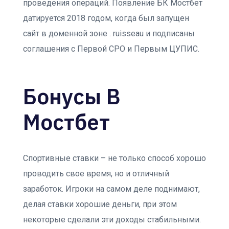
проведения операций. Появление БК Мостбет
датируется 2018 годом, когда был запущен
сайт в доменной зоне . ruisseau и подписаны
соглашения с Первой СРО и Первым ЦУПИС.
Бонусы В
Мостбет
Спортивные ставки – не только способ хорошо
проводить свое время, но и отличный
заработок. Игроки на самом деле поднимают,
делая ставки хорошие деньги, при этом
некоторые сделали эти доходы стабильными.