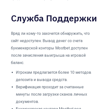
Служба Поддержки
Вряд ли кому-то захочется обнаружить, что
сайт недоступен. Вывод денег со счета
букмекерской конторы Mostbet доступен
после зачисления выигрыша на игровой
баланс.
Игрокам предлагается более 10 методов
депозита и вывода средств.
Верификация проходит за считанные
минуты после загрузки сканов личных
документов.
Букмекерская контора Mostbet ред