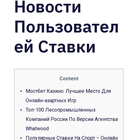
Новости
Пользовател
ей Ставки
Content
Мостбет Казино: Лучшее Место Для
Онлайн-азартных Игр
Топ-100 Лесопромышленных
Компаний России По Версии Агентства
Whatwood
Популярные Ставки На Спорт – Онлайн