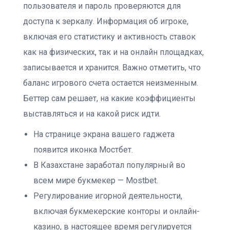
пользователя и пароль проверяются для
доступа к зеркалу. Информация об игроке,
включая его статистику и активность ставок
как на физических, так и на онлайн площадках,
записывается и хранится. Важно отметить, что
баланс игрового счета остается неизменным.
Беттер сам решает, на какие коэффициенты
выставляться и на какой риск идти.
На странице экрана вашего гаджета
появится иконка Мостбет.
В Казахстане заработал популярный во
всем мире букмекер — Mostbet.
Регулирование игорной деятельности,
включая букмекерские конторы и онлайн-
казино, в настоящее время регулируется