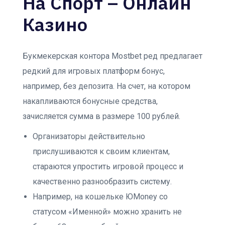
На Спорт – Онлайн
Казино
Букмекерская контора Mostbet ред предлагает
редкий для игровых платформ бонус,
например, без депозита. На счет, на котором
накапливаются бонусные средства,
зачисляется сумма в размере 100 рублей.
Организаторы действительно
прислушиваются к своим клиентам,
стараются упростить игровой процесс и
качественно разнообразить систему.
Например, на кошельке ЮMoney со
статусом «Именной» можно хранить не