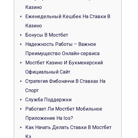
Казино
Еженедельный Кешбек На Ставки В
Казино
Бонусы В Мостбет
Надежность Работы – Важное
Преимущество Онлайн-сервиса
Мостбет Казино И Букмекерский
Официальный Сайт
Стратегия Фибоначчи В Ставках На
Спорт
Служба Поддержки
Работает Ли Мостбет Мобильное
Приложение На Ios?
Как Начать Делать Ставки В Мостбет
Кз