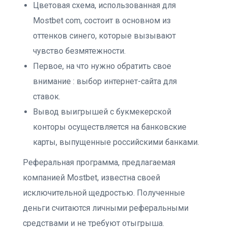
Цветовая схема, использованная для
Mostbet com, состоит в основном из
оттенков синего, которые вызывают
чувство безмятежности.
Первое, на что нужно обратить свое
внимание : выбор интернет-сайта для
ставок.
Вывод выигрышей с букмекерской
конторы осуществляется на банковские
карты, выпущенные российскими банками.
Реферальная программа, предлагаемая
компанией Mostbet, известна своей
исключительной щедростью. Полученные
деньги считаются личными реферальными
средствами и не требуют отыгрыша.