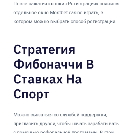
После нажатия кнопки «Регистрация» появится
отдельное окно Mostbet casino играть, в
котором можно выбрать способ регистрации.
Стратегия
Фибоначчи В
Ставках На
Спорт
Можно связаться со службой поддержки,
пригласить друзей, чтобы начать зарабатывать
с помощью реферальной программы. В этой