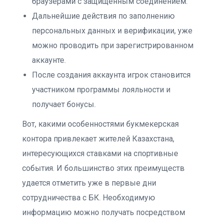
браузерами с защищенным соединением.
Дальнейшие действия по заполнению
персональных данных и верификации, уже
можно проводить при зарегистрированном
аккаунте.
После создания аккаунта игрок становится
участником программы лояльности и
получает бонусы.
Вот, какими особенностями букмекерская
контора привлекает жителей Казахстана,
интересующихся ставками на спортивные
события. И большинство этих преимуществ
удается отметить уже в первые дни
сотрудничества с БК. Необходимую
информацию можно получать посредством