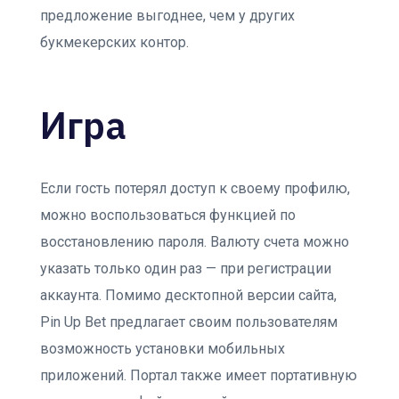
предложение выгоднее, чем у других
букмекерских контор.
Игра
Если гость потерял доступ к своему профилю,
можно воспользоваться функцией по
восстановлению пароля. Валюту счета можно
указать только один раз — при регистрации
аккаунта. Помимо десктопной версии сайта,
Pin Up Bet предлагает своим пользователям
возможность установки мобильных
приложений. Портал также имеет портативную