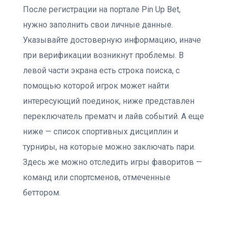
После регистрации на портале Pin Up Bet,
нужно заполнить свои личные данные.
Указывайте достоверную информацию, иначе
при верификации возникнут проблемы. В
левой части экрана есть строка поиска, с
помощью которой игрок может найти
интересующий поединок, ниже представлен
переключатель прематч и лайв событий. А еще
ниже — список спортивных дисциплин и
турниры, на которые можно заключать пари.
Здесь же можно отследить игры фаворитов —
команд или спортсменов, отмеченные
беттором.