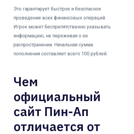
Это гарантирует быстрое и безопасное
проведение всех финансовых операций.
Игрок может беспрепятственно указывать
информацию, не переживая о ее
распространении. Начальная сумма
пополнения составляет всего 100 рублей.
Чем
официальный
сайт Пин-Ап
отличается от