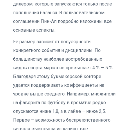
дилером, которые запускаются только после
пополнения баланса. В пользовательском
соглашении Пин-Ап подробно изложены все
основные аспекты.
Ее размер зависит от популярности
конкретного события и дисциплины. По
большинству наиболее востребованных
видов спорта маржа не превышает 4 % — 5 %.
Благодаря этому букмекерской конторе
удается поддерживать коэффициенты на
уровне выше среднего. Например, множители
на фаворита по футболу в прематче редко
опускаются ниже 1,8, а в лайве – ниже 2,5.
Первое – возможность беспрепятственного
вывода выигрыша из казино, вне