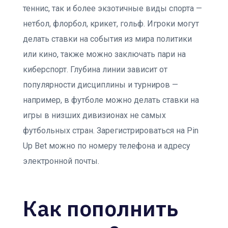
теннис, так и более экзотичные виды спорта —
нетбол, флорбол, крикет, гольф. Игроки могут
делать ставки на события из мира политики
или кино, также можно заключать пари на
киберспорт. Глубина линии зависит от
популярности дисциплины и турниров —
например, в футболе можно делать ставки на
игры в низших дивизионах не самых
футбольных стран. Зарегистрироваться на Pin
Up Bet можно по номеру телефона и адресу
электронной почты.
Как пополнить