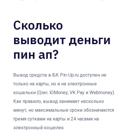
Сколько
выводит деньги
пин ап?
Вывод средств в БК Pin-Up.ru доступен не
только на карты, но и на электронные
кошельки (Qiwi. ЮMoney, VK Pay и Webmoney).
Как правило, вывод занимает несколько
минут, но максимальные сроки обозначаются
тремя сутками на карты и 24 часами на
электронный кошелек.