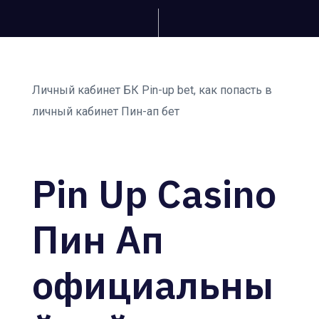
Личный кабинет БК Pin-up bet, как попасть в
личный кабинет Пин-ап бет
Pin Up Casino
Пин Ап
официальны