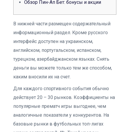
Обзор Пин-Ап Бет: бонусы и акции
В нижней части размещен содержательный
информационный раздел. Кроме русского
интерфейс доступен на украинском,
английском, португальском, испанском,
турецком, азербайджанском языках. Снять
деньги вы можете только тем же способом,
каким вносили их на счет.
Для каждого спортивного события обычно
действует 20 – 30 рынков. Коэффициенты на
популярные прематч игры выгоднее, чем
аналогичные показатели у конкурентов. На
базовые рынки в футбольных топ-лигах