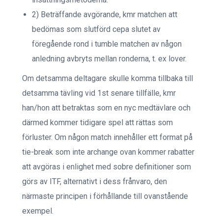
2) Beträffande avgörande, kmr matchen att
bedömas som slutförd cepa slutet av
föregående rond i tumble matchen av någon
anledning avbryts mellan ronderna, t. ex lover.
Om detsamma deltagare skulle komma tillbaka till
detsamma tävling vid 1st senare tillfälle, kmr
han/hon att betraktas som en nyc medtävlare och
därmed kommer tidigare spel att rättas som
förluster. Om någon match innehåller ett format på
tie-break som inte archange ovan kommer rabatter
att avgöras i enlighet med sobre definitioner som
görs av ITF, alternativt i dess frånvaro, den
närmaste principen i förhållande till ovanstående
exempel.