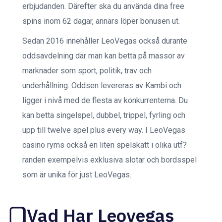
erbjudanden. Därefter ska du använda dina free
spins inom 62 dagar, annars löper bonusen ut.
Sedan 2016 innehåller LeoVegas också durante
oddsavdelning där man kan betta på massor av
marknader som sport, politik, trav och
underhållning. Oddsen levereras av Kambi och
ligger i nivå med de flesta av konkurrenterna. Du
kan betta singelspel, dubbel, trippel, fyrling och
upp till twelve spel plus every way. I LeoVegas
casino ryms också en liten spelskatt i olika utf?
randen exempelvis exklusiva slotar och bordsspel
som är unika för just LeoVegas.
⃣ Vad Har Leovegas