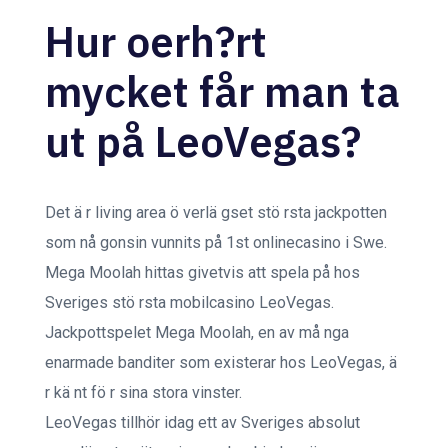
Hur oerh?rt
mycket får man ta
ut på LeoVegas?
Det ä r living area ö verlä gset stö rsta jackpotten
som nå gonsin vunnits på 1st onlinecasino i Swe.
Mega Moolah hittas givetvis att spela på hos
Sveriges stö rsta mobilcasino LeoVegas.
Jackpottspelet Mega Moolah, en av må nga
enarmade banditer som existerar hos LeoVegas, ä
r kä nt fö r sina stora vinster.
LeoVegas tillhör idag ett av Sveriges absolut