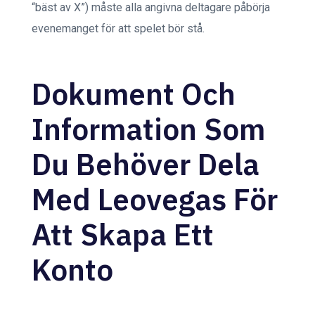
“bäst av X”) måste alla angivna deltagare påbörja
evenemanget för att spelet bör stå.
Dokument Och
Information Som
Du Behöver Dela
Med Leovegas För
Att Skapa Ett
Konto