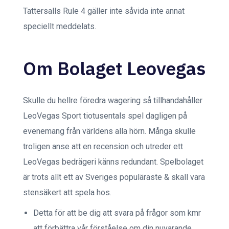
Tattersalls Rule 4 gäller inte såvida inte annat
speciellt meddelats.
Om Bolaget Leovegas
Skulle du hellre föredra wagering så tillhandahåller
LeoVegas Sport tiotusentals spel dagligen på
evenemang från världens alla hörn. Många skulle
troligen anse att en recension och utreder ett
LeoVegas bedrägeri känns redundant. Spelbolaget
är trots allt ett av Sveriges populäraste & skall vara
stensäkert att spela hos.
Detta för att be dig att svara på frågor som kmr
att förbättra vår förståelse om din nuvarande