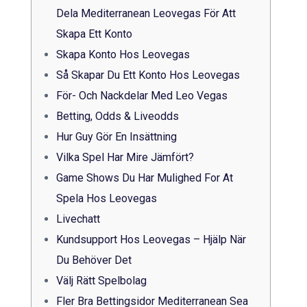
Dela Mediterranean Leovegas För Att
Skapa Ett Konto
Skapa Konto Hos Leovegas
Så Skapar Du Ett Konto Hos Leovegas
För- Och Nackdelar Med Leo Vegas
Betting, Odds & Liveodds
Hur Guy Gör En Insättning
Vilka Spel Har Mire Jämfört?
Game Shows Du Har Mulighed For At
Spela Hos Leovegas
Livechatt
Kundsupport Hos Leovegas – Hjälp När
Du Behöver Det
Välj Rätt Spelbolag
Fler Bra Bettingsidor Mediterranean Sea