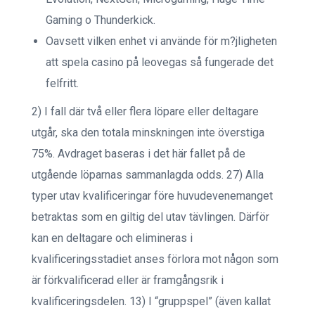
Gaming o Thunderkick.
Oavsett vilken enhet vi använde för m?jligheten
att spela casino på leovegas så fungerade det
felfritt.
2) I fall där två eller flera löpare eller deltagare
utgår, ska den totala minskningen inte överstiga
75%. Avdraget baseras i det här fallet på de
utgående löparnas sammanlagda odds. 27) Alla
typer utav kvalificeringar före huvudevenemanget
betraktas som en giltig del utav tävlingen. Därför
kan en deltagare och elimineras i
kvalificeringsstadiet anses förlora mot någon som
är förkvalificerad eller är framgångsrik i
kvalificeringsdelen. 13) I “gruppspel” (även kallat