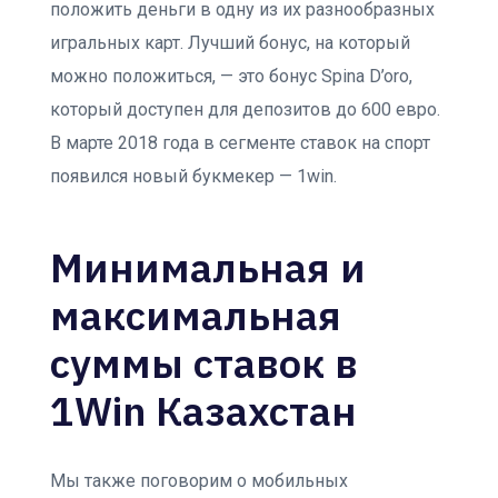
положить деньги в одну из их разнообразных
игральных карт. Лучший бонус, на который
можно положиться, — это бонус Spina D’oro,
который доступен для депозитов до 600 евро.
В марте 2018 года в сегменте ставок на спорт
появился новый букмекер — 1win.
Минимальная и
максимальная
суммы ставок в
1Win Казахстан
Мы также поговорим о мобильных