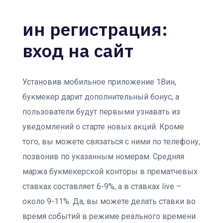
ин регистрация:
вход на сайт
Установив мобильное приложение 1Вин,
букмекер дарит дополнительный бонус, а
пользователи будут первыми узнавать из
уведомлений о старте новых акций. Кроме
того, вы можете связаться с ними по телефону,
позвонив по указанным номерам. Средняя
маржа букмекерской конторы в прематчевых
ставках составляет 6-9%, а в ставках live –
около 9-11%. Да, вы можете делать ставки во
время событий в режиме реального времени