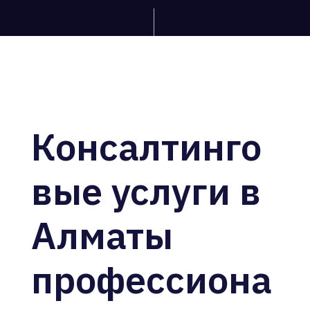
Консалтинго
вые услуги в
Алматы
профессиона