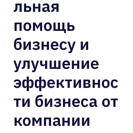
льная
помощь
бизнесу и
улучшение
эффективнос
ти бизнеса от
компании