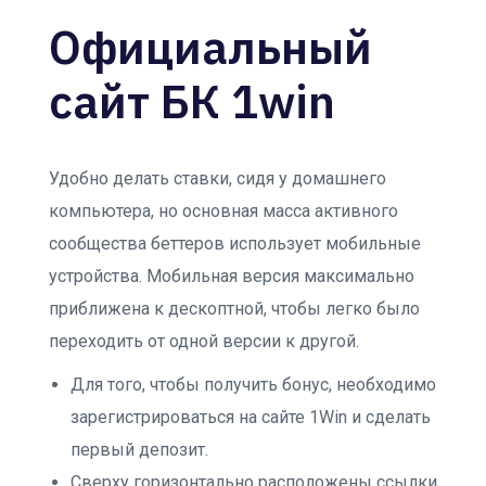
Официальный
сайт БК 1win
Удобно делать ставки, сидя у домашнего
компьютера, но основная масса активного
сообщества беттеров использует мобильные
устройства. Мобильная версия максимально
приближена к дескоптной, чтобы легко было
переходить от одной версии к другой.
Для того, чтобы получить бонус, необходимо
зарегистрироваться на сайте 1Win и сделать
первый депозит.
Сверху горизонтально расположены ссылки