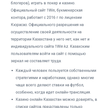
блогеров), играть в покер и казино.
Официальный сайт 1Win, букмекерская
контора, работает с 2016 г по лицензии
Кюрасао. Официального разрешения на
осуществление своей деятельности на
территории Казахстана у него нет, как нет и
индивидуального сайта 1Win kz. Казахским
пользователям войти на сайт с помощью
зеркал не составляет труда.
Каждый человек пользуется собственными
стратегиями и наработками, однако многие
чаще всего делают ставки на футбол,
особенно, когда идет онлайн-трансляция.
Казино онлайн Казахстан можно доверять, в
списке сайтов представлены только