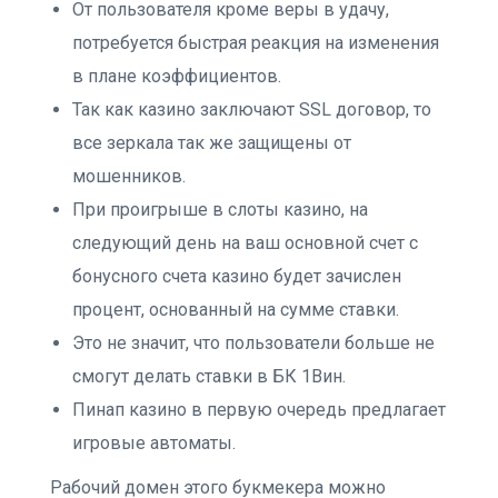
От пользователя кроме веры в удачу,
потребуется быстрая реакция на изменения
в плане коэффициентов.
Так как казино заключают SSL договор, то
все зеркала так же защищены от
мошенников.
При проигрыше в слоты казино, на
следующий день на ваш основной счет с
бонусного счета казино будет зачислен
процент, основанный на сумме ставки.
Это не значит, что пользователи больше не
смогут делать ставки в БК 1Вин.
Пинап казино в первую очередь предлагает
игровые автоматы.
Рабочий домен этого букмекера можно