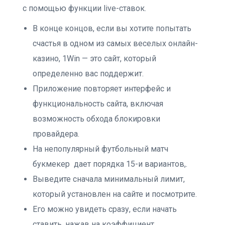
с помощью функции live-ставок.
В конце концов, если вы хотите попытать
счастья в одном из самых веселых онлайн-
казино, 1Win — это сайт, который
определенно вас поддержит.
Приложение повторяет интерфейс и
функциональность сайта, включая
возможность обхода блокировки
провайдера.
На непопулярный футбольный матч
букмекер дает порядка 15-и вариантов,.
Выведите сначала минимальный лимит,
который установлен на сайте и посмотрите.
Его можно увидеть сразу, если начать
ставить, нажав на коэффициент.