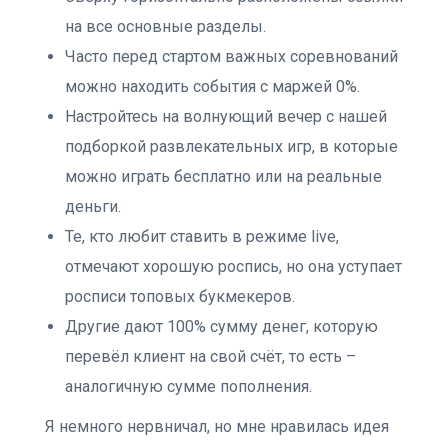
на все основные разделы.
Часто перед стартом важных соревнований
можно находить события с маржей 0%.
Настройтесь на волнующий вечер с нашей
подборкой развлекательных игр, в которые
можно играть бесплатно или на реальные
деньги.
Те, кто любит ставить в режиме live,
отмечают хорошую роспись, но она уступает
росписи топовых букмекеров.
Другие дают 100% сумму денег, которую
перевёл клиент на свой счёт, то есть –
аналогичную сумме пополнения.
Я немного нервничал, но мне нравилась идея