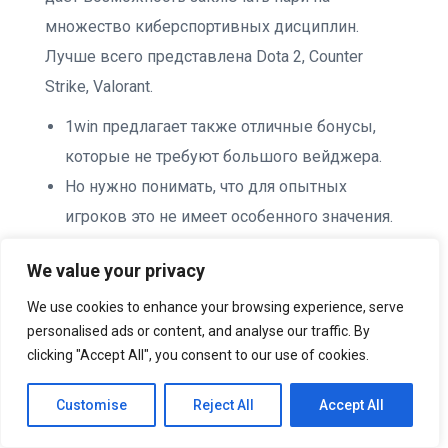
множество киберспортивных дисциплин.
Лучше всего представлена Dota 2, Counter
Strike, Valorant.
1win предлагает также отличные бонусы,
которые не требуют большого вейджера.
Но нужно понимать, что для опытных
игроков это не имеет особенного значения.
Чтобы не потерять эту информацию БК 1
We value your privacy
WIN предлагает отправить эти данные на
вашу почту (а также скопировать или
We use cookies to enhance your browsing experience, serve
personalised ads or content, and analyse our traffic. By
скачать).
clicking "Accept All", you consent to our use of cookies.
Их можно лишь поставить на спортивные
Contact us
ставки, то есть – отыграть.
Customise
Reject All
Accept All
При выводе средств на карту минимальная