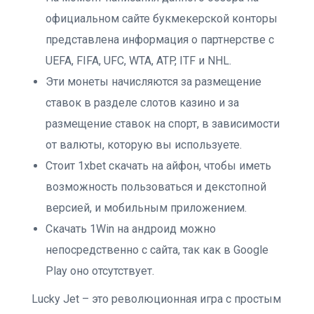
официальном сайте букмекерской конторы
представлена информация о партнерстве с
UEFA, FIFA, UFC, WTA, ATP, ITF и NHL.
Эти монеты начисляются за размещение
ставок в разделе слотов казино и за
размещение ставок на спорт, в зависимости
от валюты, которую вы используете.
Стоит 1xbet скачать на айфон, чтобы иметь
возможность пользоваться и декстопной
версией, и мобильным приложением.
Скачать 1Win на андроид можно
непосредственно с сайта, так как в Google
Play оно отсутствует.
Lucky Jet – это революционная игра с простым