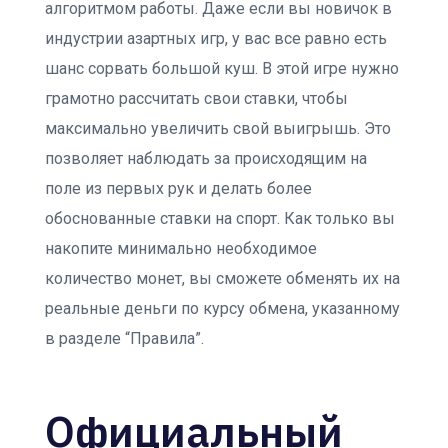
алгоритмом работы. Даже если вы новичок в
индустрии азартных игр, у вас все равно есть
шанс сорвать большой куш. В этой игре нужно
грамотно рассчитать свои ставки, чтобы
максимально увеличить свой выигрышь. Это
позволяет наблюдать за происходящим на
поле из первых рук и делать более
обоснованные ставки на спорт. Как только вы
накопите минимально необходимое
количество монет, вы сможете обменять их на
реальные деньги по курсу обмена, указанному
в разделе “Правила”.
Официальный