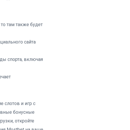
 то там также будет
ициального сайта
ды спорта, включая
ечает
е слотов и игр с
евные бонусные
рузки, откройте
ия Mostbet на ваше