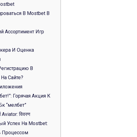
ostbet
роваться В Mostbet В
й Ассортимент Игр
кера И Оценка
й
 Регистрацию В
На Сайте?
иложения
бет!”: Горячая Акция К
Бк “мелбет”
ं Aviator: विवरण
ый Успех На Mostbet:
ь Процессом