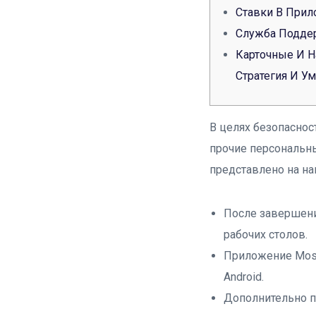
Ставки В Прил
Служба Подде
Карточные И Н
Стратегия И У
В целях безопаснос
прочие персональн
представлено на на
После завершени
рабочих столов.
Приложение Most
Android.
Дополнительно по