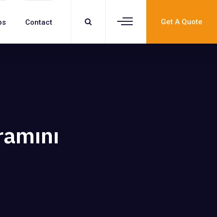
Get A Quote
bs
Contact
ramını