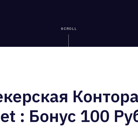
SCROLL
керская Контор
et : Бонус 100 Ру