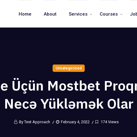
Home
About
Services
Courses
Jo
Uncategorized
e Üçün Mostbet Proq
Necə Yükləmək Olar
By Test Approach
February 4, 2022
174 Views