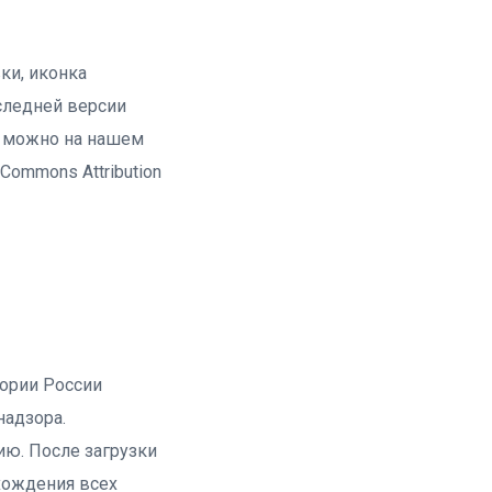
ки, иконка
следней версии
д можно на нашем
Commons Attribution
тории России
надзора.
ю. После загрузки
охождения всех