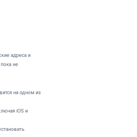
ские адреса и
пока не
ится на одном из
ключая iOS и
 установить