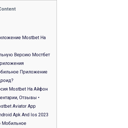
Content
иложение Mostbet На
льную Версию Мостбет
Приложения
обильное Приложение
дроид?
сия Mostbet На Айфон
нтарии, Отзывы •
ostbet Aviator App
ndroid Apk And Ios 2023
о Мобильное