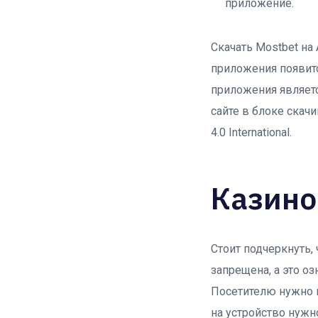
приложение.
Скачать Mostbet на
приложения появит
приложения являетс
сайте в блоке скачи
4.0 International.
Казино
Стоит подчеркнуть,
запрещена, а это оз
Посетителю нужно 
на устройство нужн