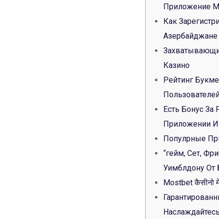
Приложение M
Как Зарегистри
Азербайджане
Захватывающи
Казино
Рейтинг Букме
Пользователе
Есть Бонус За
Приложении И 
Популрные Пр
“гейм, Сет, Фри
Уимблдону От 
Mostbet कैसीनो मे
Гарантированн
Наслаждайтес