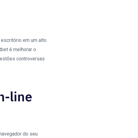
 escritório em um alto
tbet é melhorar o
questões controversas
n-line
 navegador do seu