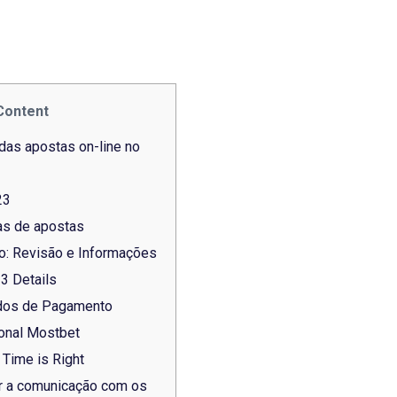
Content
 das apostas on-line no
23
as de apostas
o: Revisão e Informações
3 Details
dos de Pagamento
onal Mostbet
Time is Right
r a comunicação com os