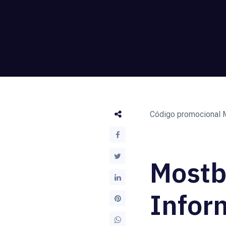
Código promocional
Mostb
Infor