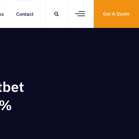
Get A Quote
bs
Contact
tbet
5%