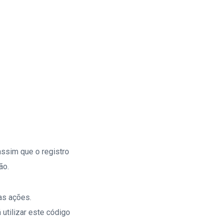
assim que o registro
ão.
as ações.
 utilizar este código