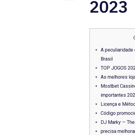
2023
A peculiaridade
Brasil
TOP JOGOS 20
As melhores loj
Mostbet Cassin
importantes 202
Licença e Méto
Código promoci
DJ Marky — The 
precisa melhora