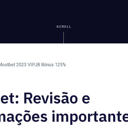
SCROLL
 Mostbet 2023 VIPJB Bônus 125%
et: Revisão e
mações important