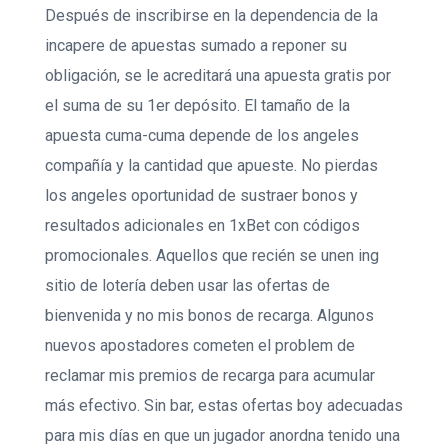
Después de inscribirse en la dependencia de la
incapere de apuestas sumado a reponer su
obligación, se le acreditará una apuesta gratis por
el suma de su 1er depósito. El tamaño de la
apuesta cuma-cuma depende de los angeles
compañía y la cantidad que apueste. No pierdas
los angeles oportunidad de sustraer bonos y
resultados adicionales en 1xBet con códigos
promocionales. Aquellos que recién se unen ing
sitio de lotería deben usar las ofertas de
bienvenida y no mis bonos de recarga. Algunos
nuevos apostadores cometen el problem de
reclamar mis premios de recarga para acumular
más efectivo. Sin bar, estas ofertas boy adecuadas
para mis días en que un jugador anordna tenido una