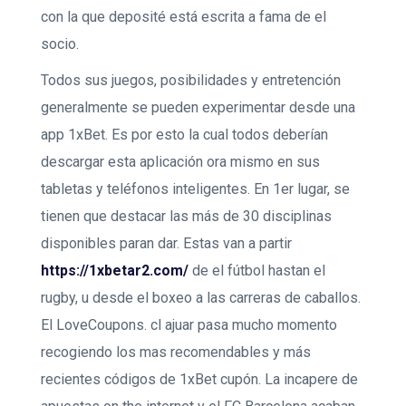
con la que deposité está escrita a fama de el
socio.
Todos sus juegos, posibilidades y entretención
generalmente se pueden experimentar desde una
app 1xBet. Es por esto la cual todos deberían
descargar esta aplicación ora mismo en sus
tabletas y teléfonos inteligentes. En 1er lugar, se
tienen que destacar las más de 30 disciplinas
disponibles paran dar. Estas van a partir
https://1xbetar2.com/
de el fútbol hastan el
rugby, u desde el boxeo a las carreras de caballos.
El LoveCoupons. cl ajuar pasa mucho momento
recogiendo los mas recomendables y más
recientes códigos de 1xBet cupón. La incapere de