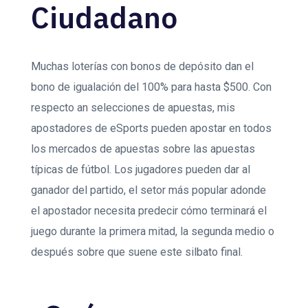
Ciudadano
Muchas loterías con bonos de depósito dan el
bono de igualación del 100% para hasta $500. Con
respecto an selecciones de apuestas, mis
apostadores de eSports pueden apostar en todos
los mercados de apuestas sobre las apuestas
típicas de fútbol. Los jugadores pueden dar al
ganador del partido, el setor más popular adonde
el apostador necesita predecir cómo terminará el
juego durante la primera mitad, la segunda medio o
después sobre que suene este silbato final.