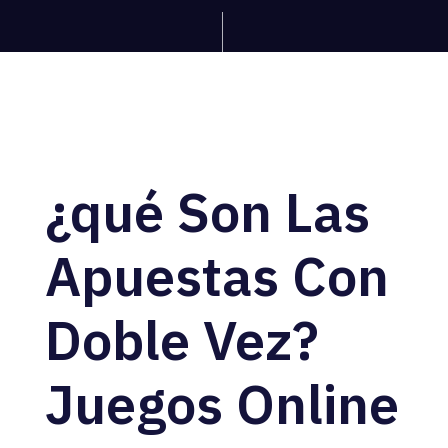
¿qué Son Las
Apuestas Con
Doble Vez?
Juegos Online