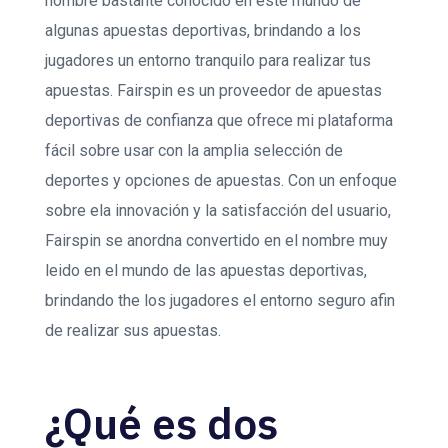
nombre bastante conocido en este mundo de
algunas apuestas deportivas, brindando a los
jugadores un entorno tranquilo para realizar tus
apuestas. Fairspin es un proveedor de apuestas
deportivas de confianza que ofrece mi plataforma
fácil sobre usar con la amplia selección de
deportes y opciones de apuestas. Con un enfoque
sobre ela innovación y la satisfacción del usuario,
Fairspin se anordna convertido en el nombre muy
leido en el mundo de las apuestas deportivas,
brindando the los jugadores el entorno seguro afin
de realizar sus apuestas.
¿Qué es dos