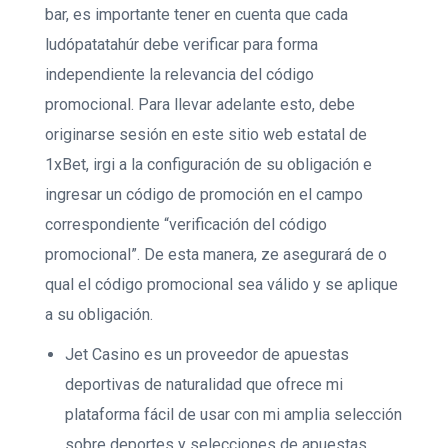
bar, es importante tener en cuenta que cada
ludópatatahúr debe verificar para forma
independiente la relevancia del código
promocional. Para llevar adelante esto, debe
originarse sesión en este sitio web estatal de
1xBet, irgi a la configuración de su obligación e
ingresar un código de promoción en el campo
correspondiente “verificación del código
promocional”. De esta manera, ze asegurará de o
qual el código promocional sea válido y se aplique
a su obligación.
Jet Casino es un proveedor de apuestas
deportivas de naturalidad que ofrece mi
plataforma fácil de usar con mi amplia selección
sobre deportes y selecciones de apuestas.