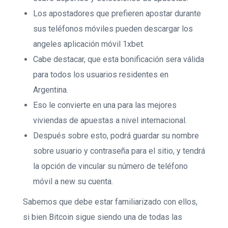
Los apostadores que prefieren apostar durante
sus teléfonos móviles pueden descargar los
angeles aplicación móvil 1xbet.
Cabe destacar, que esta bonificación sera válida
para todos los usuarios residentes en
Argentina.
Eso le convierte en una para las mejores
viviendas de apuestas a nivel internacional.
Después sobre esto, podrá guardar su nombre
sobre usuario y contraseña para el sitio, y tendrá
la opción de vincular su número de teléfono
móvil a new su cuenta.
Sabemos que debe estar familiarizado con ellos,
si bien Bitcoin sigue siendo una de todas las