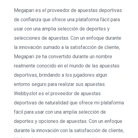
Megapari es el proveedor de apuestas deportivas
de confianza que ofrece una plataforma fácil para
usar con una amplia selección de deportes y
selecciones de apuestas. Con un enfoque durante
la innovación sumado a la satisfacción de cliente,
Megapari ze ha convertido durante un nombre
realmente conocido en el mundo de las apuestas
deportivas, brindando a los jugadores algun
entorno seguro para realizar sus apuestas.
Webbyslot es el proveedor de apuestas
deportivas de naturalidad que ofrece mi plataforma
fácil para usar con una amplia selección de
deportes y opciones de apuestas. Con un enfoque
durante la innovación con la satisfacción de cliente,