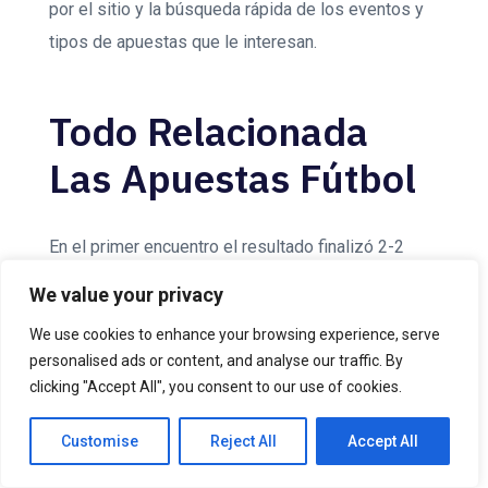
por el sitio y la búsqueda rápida de los eventos y
tipos de apuestas que le interesan.
Todo Relacionada
Las Apuestas Fútbol
En el primer encuentro el resultado finalizó 2-2
mientras que en el último partido volvió the ser
We value your privacy
empate cuando esta vez durante 3-3. El torneo de
We use cookies to enhance your browsing experience, serve
2012, primero de los principales torneos de los
personalised ads or content, and analyse our traffic. By
angeles Copa Mundial para la FIFAe, también fue
clicking "Accept All", you consent to our use of cookies.
espectacular. Tras un duro descansar en la last, el
Contact us
partido terminó en una tanda de penaltis con
Customise
Reject All
Accept All
AlfonsoRamos supera a Bruce Grannec 4-3.