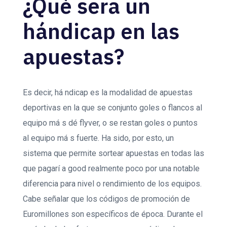
¿Qué sera un
hándicap en las
apuestas?
Es decir, há ndicap es la modalidad de apuestas
deportivas en la que se conjunto goles o flancos al
equipo má s dé flyver, o se restan goles o puntos
al equipo má s fuerte. Ha sido, por esto, un
sistema que permite sortear apuestas en todas las
que pagarí a good realmente poco por una notable
diferencia para nivel o rendimiento de los equipos.
Cabe señalar que los códigos de promoción de
Euromillones son específicos de época. Durante el