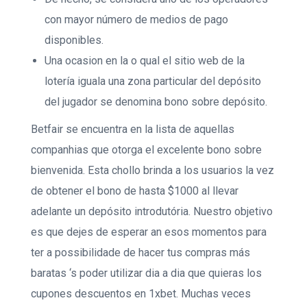
con mayor número de medios de pago
disponibles.
Una ocasion en la o qual el sitio web de la
lotería iguala una zona particular del depósito
del jugador se denomina bono sobre depósito.
Betfair se encuentra en la lista de aquellas
companhias que otorga el excelente bono sobre
bienvenida. Esta chollo brinda a los usuarios la vez
de obtener el bono de hasta $1000 al llevar
adelante un depósito introdutória. Nuestro objetivo
es que dejes de esperar an esos momentos para
ter a possibilidade de hacer tus compras más
baratas ‘s poder utilizar dia a dia que quieras los
cupones descuentos en 1xbet. Muchas veces