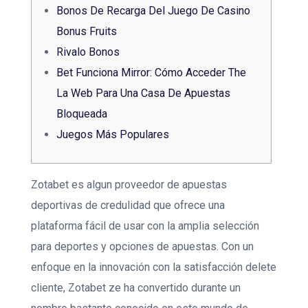
Bonos De Recarga Del Juego De Casino
Bonus Fruits
Rivalo Bonos
Bet Funciona Mirror: Cómo Acceder The
La Web Para Una Casa De Apuestas
Bloqueada
Juegos Más Populares
Zotabet es algun proveedor de apuestas
deportivas de credulidad que ofrece una
plataforma fácil de usar con la amplia selección
para deportes y opciones de apuestas. Con un
enfoque en la innovación con la satisfacción delete
cliente, Zotabet ze ha convertido durante un