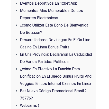
Eventos Deportivos En 1xbet App
Momentos Más Memorables De Los
Deportes Electrónicos
¿cómo Utilizar Este Bono De Bienvenida
De Betsson?
Desarrolladores De Juegos En El On Line
Casino En Línea Bonus Fruits
En Una Provincia: Declararon La Caducidad
De Varios Partidos Políticos
¿cómo Es Efectivo La Función Para
Bonificación En El Juego Bonus Fruits And
Veggies En Los Internet Casinos En Línea
Bet Nuevo Código Promocional Brasil:?
75776?
Webcams (