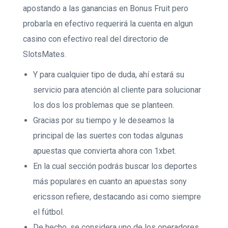
apostando a las ganancias en Bonus Fruit pero
probarla en efectivo requerirá la cuenta en algun
casino con efectivo real del directorio de
SlotsMates.
Y para cualquier tipo de duda, ahí estará su
servicio para atención al cliente para solucionar
los dos los problemas que se planteen.
Gracias por su tiempo y le deseamos la
principal de las suertes con todas algunas
apuestas que convierta ahora con 1xbet.
En la cual sección podrás buscar los deportes
más populares en cuanto an apuestas sony
ericsson refiere, destacando asi como siempre
el fútbol.
De hecho, se considera uno de los operadores