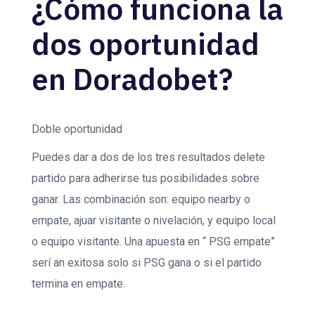
¿Cómo funciona la
dos oportunidad
en Doradobet?
Doble oportunidad
Puedes dar a dos de los tres resultados delete
partido para adherirse tus posibilidades sobre
ganar. Las combinación son: equipo nearby o
empate, ajuar visitante o nivelación, y equipo local
o equipo visitante. Una apuesta en “ PSG empate”
serí an exitosa solo si PSG gana o si el partido
termina en empate.