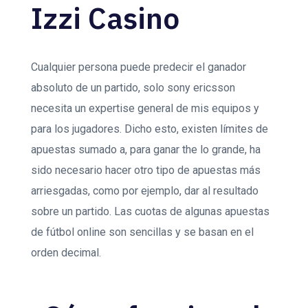
Izzi Casino
Cualquier persona puede predecir el ganador
absoluto de un partido, solo sony ericsson
necesita un expertise general de mis equipos y
para los jugadores. Dicho esto, existen límites de
apuestas sumado a, para ganar the lo grande, ha
sido necesario hacer otro tipo de apuestas más
arriesgadas, como por ejemplo, dar al resultado
sobre un partido. Las cuotas de algunas apuestas
de fútbol online son sencillas y se basan en el
orden decimal.