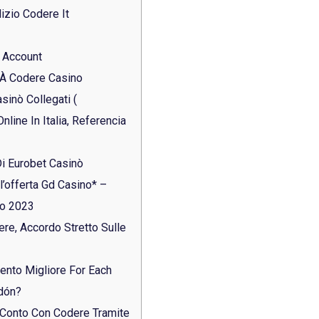
izio Codere It
 Account
 À Codere Casino
asinò Collegati (
nline In Italia, Referencia
3
Di Eurobet Casinò
l’offerta Gd Casino* –
io 2023
ere, Accordo Stretto Sulle
ento Migliore For Each
idón?
l Conto Con Codere Tramite