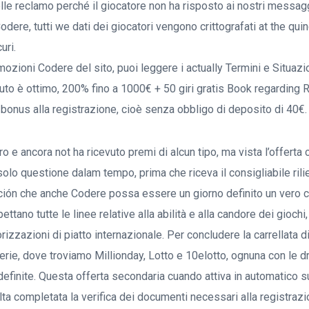
elle reclamo perché il giocatore non ha risposto ai nostri messa
dere, tutti we dati dei giocatori vengono crittografati at the quind
uri.
zioni Codere del sito, puoi leggere i actually Termini e Situazion
uto è ottimo, 200% fino a 1000€ + 50 giri gratis Book regarding R
bonus alla registrazione, cioè senza obbligo di deposito di 40€.
o e ancora not ha ricevuto premi di alcun tipo, ma vista l’offerta
olo questione dalam tempo, prima che riceva il consigliabile rili
ón che anche Codere possa essere un giorno definito un vero ca
ttano tutte le linee relative alla abilità e alla candore dei giochi,
orizzazioni di piatto internazionale. Per concludere la carrellata d
erie, dove troviamo Millionday, Lotto e 10elotto, ognuna con le d
definite. Questa offerta secondaria cuando attiva in automatico s
ta completata la verifica dei documenti necessari alla registrazi