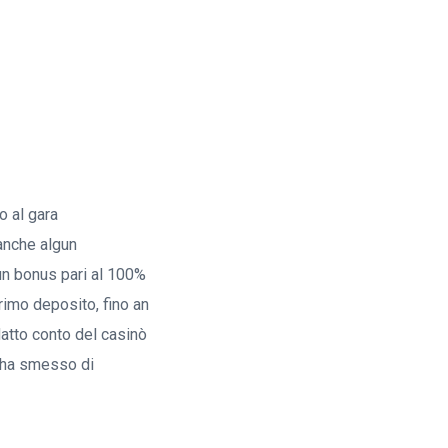
o al gara
anche algun
 un bonus pari al 100%
primo deposito, fino an
datto conto del casinò
e ha smesso di