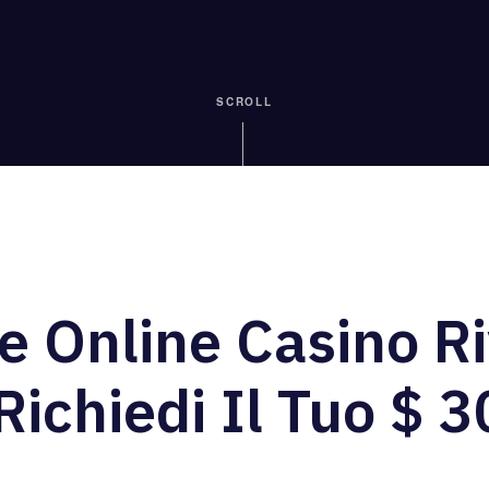
SCROLL
e Online Casino Ri
Richiedi Il Tuo $ 