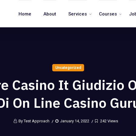
Home
About
Services
Courses
Jo
Uncategorized
e Casino It Giudizio 
Di On Line Casino Gur
By Test Approach
January 14, 2022
242 Views