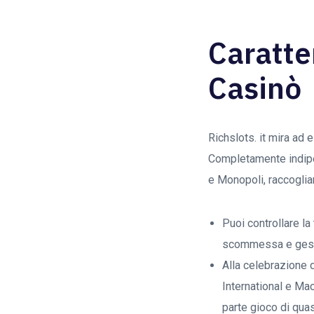
Caratte
Casinò
Richslots. it mira ad
Completamente indip
e Monopoli, raccoglia
Puoi controllare l
scommessa e gestir
Alla celebrazione 
International e Mac
parte gioco di quas