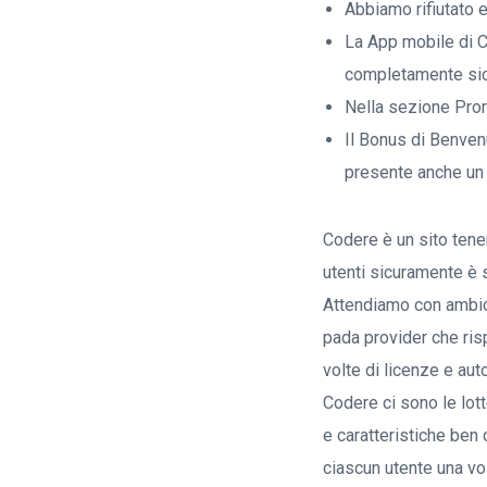
Abbiamo rifiutato 
La App mobile di Co
completamente sic
Nella sezione Promo
Il Bonus di Benven
presente anche un 
Codere è un sito tener
utenti sicuramente è s
Attendiamo con ambici
pada provider che rispe
volte di licenze e aut
Codere ci sono le lott
e caratteristiche ben 
ciascun utente una vol