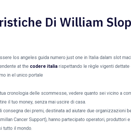
ristiche Di William Slo
 essere los angeles guida numero just one in Italia dalam slot m
endente at the
codere italia
rispettando le règle vigenti dettat
mo in el unico portale
a tua cronologia delle scommesse, vedere quanto sei vicino a comp
e il tuo money, senza mai uscire di casa.
di consegna dei premi, destinata ad aiutare due organizzazioni b
millan Cancer Support), hanno partecipato operatori, produttori e
i tutto il mondo.