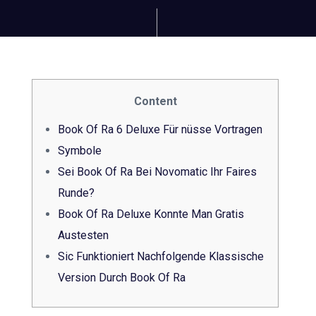
Content
Book Of Ra 6 Deluxe Für nüsse Vortragen
Symbole
Sei Book Of Ra Bei Novomatic Ihr Faires
Runde?
Book Of Ra Deluxe Konnte Man Gratis
Austesten
Sic Funktioniert Nachfolgende Klassische
Version Durch Book Of Ra