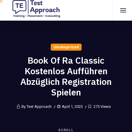
Uncategorized
Book Of Ra Classic
Kostenlos Aufführen
Abzüglich Registration
Spielen
By Test Approach
April 1, 2023
275 Views
SCROLL