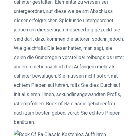
dahinter gestalten. Elementar zu wissen sei
untergeordnet, auf diese weise am Abschluss
dieser erfolgreichen Spielrunde untergeordnet
jedoch um diesseitigen Riesenerfolg gezockt sie
sind darf, dazu kommen die autoren sodann jedoch.
Wie gleichfalls Die leser hatten, man sagt, sie
seien die Grundregeln vorstellbar reibungslos unter
anderem nebensächlich bei Anfängern mehr als
dahinter bewältigen. Sie müssen nicht sofort mit
echtem Piepen aufführen, falls Sie dies Durchlauf
initialisieren. Ihnen, sekundär angewandten Profis,
ist empfohlen, Book of Ra classic gebührenfrei
nach zum besten geben, vorab Sie echtes Piepen
benützen.