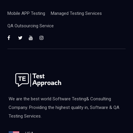
Mobile APP Testing
Managed Testing Services
QA Outsourcing Service
We are the best world Software Testing& Consulting
Company. Providing the highest quality in, Software & QA
Testing Services.