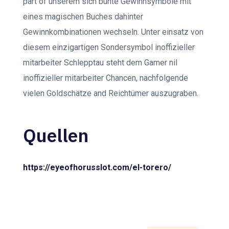
part of unserem sich bunte Gewinnsymbole mit
eines magischen Buches dahinter
Gewinnkombinationen wechseln. Unter einsatz von
diesem einzigartigen Sondersymbol inoffizieller
mitarbeiter Schlepptau steht dem Gamer nil
inoffizieller mitarbeiter Chancen, nachfolgende
vielen Goldschätze and Reichtümer auszugraben.
Quellen
https://eyeofhorusslot.com/el-torero/