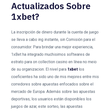
Actualizados Sobre
1xbet?
La inscripción de dinero durante la cuenta de juego
se lleva a cabo ing instante, sin Comisión para el
consumidor. Para brindar una mejor experiencia,
1xBet ha integrado muchisimos softwares de
estrato para on collection casino en línea no meio
de su organizacion. El nivel para
1xbet
los
coeficientes ha sido uno de mis mejores entre mis
corredores sobre apuestas enfocados sobre el
mercado de Europa. Además sobre las apuestas
deportivas, los usuarios están disponibles los
juegos de azar, este sorteo, las apuestas