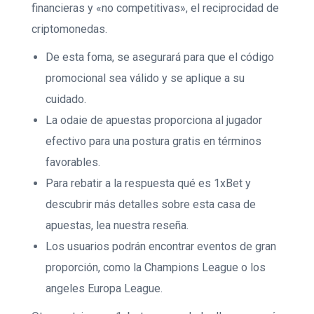
financieras y «no competitivas», el reciprocidad de
criptomonedas.
De esta foma, se asegurará para que el código
promocional sea válido y se aplique a su
cuidado.
La odaie de apuestas proporciona al jugador
efectivo para una postura gratis en términos
favorables.
Para rebatir a la respuesta qué es 1xBet y
descubrir más detalles sobre esta casa de
apuestas, lea nuestra reseña.
Los usuarios podrán encontrar eventos de gran
proporción, como la Champions League o los
angeles Europa League.