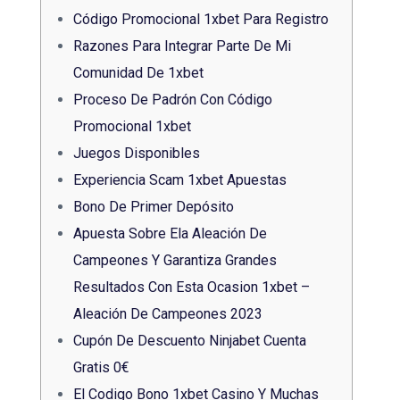
Código Promocional 1xbet Para Registro
Razones Para Integrar Parte De Mi
Comunidad De 1xbet
Proceso De Padrón Con Código
Promocional 1xbet
Juegos Disponibles
Experiencia Scam 1xbet Apuestas
Bono De Primer Depósito
Apuesta Sobre Ela Aleación De
Campeones Y Garantiza Grandes
Resultados Con Esta Ocasion 1xbet –
Aleación De Campeones 2023
Cupón De Descuento Ninjabet Cuenta
Gratis 0€
El Codigo Bono 1xbet Casino Y Muchas