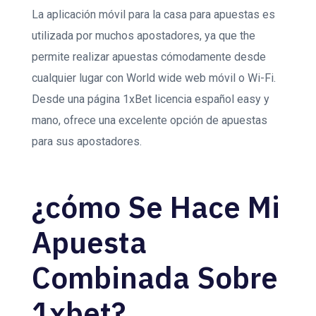
La aplicación móvil para la casa para apuestas es
utilizada por muchos apostadores, ya que the
permite realizar apuestas cómodamente desde
cualquier lugar con World wide web móvil o Wi-Fi.
Desde una página 1xBet licencia español easy y
mano, ofrece una excelente opción de apuestas
para sus apostadores.
¿cómo Se Hace Mi
Apuesta
Combinada Sobre
1xbet?