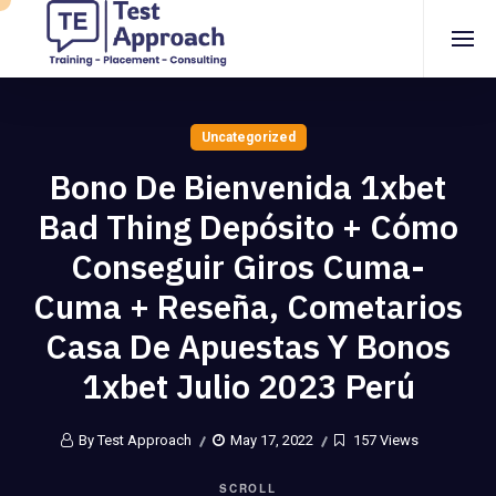
Uncategorized
Bono De Bienvenida 1xbet
Bad Thing Depósito + Cómo
Conseguir Giros Cuma-
Cuma + Reseña, Cometarios
Casa De Apuestas Y Bonos
1xbet Julio 2023 Perú
By Test Approach
May 17, 2022
157 Views
SCROLL