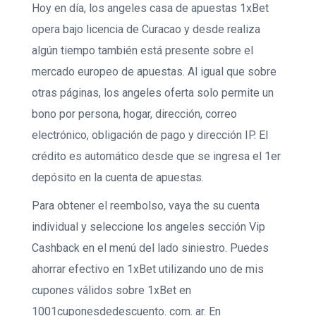
Hoy en día, los angeles casa de apuestas 1xBet
opera bajo licencia de Curacao y desde realiza
algún tiempo también está presente sobre el
mercado europeo de apuestas. Al igual que sobre
otras páginas, los angeles oferta solo permite un
bono por persona, hogar, dirección, correo
electrónico, obligación de pago y dirección IP. El
crédito es automático desde que se ingresa el 1er
depósito en la cuenta de apuestas.
Para obtener el reembolso, vaya the su cuenta
individual y seleccione los angeles sección Vip
Cashback en el menú del lado siniestro. Puedes
ahorrar efectivo en 1xBet utilizando uno de mis
cupones válidos sobre 1xBet en
1001cuponesdedescuento. com. ar. En