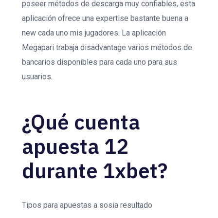
poseer métodos de descarga muy confiables, esta
aplicación ofrece una expertise bastante buena a
new cada uno mis jugadores. La aplicación
Megapari trabaja disadvantage varios métodos de
bancarios disponibles para cada uno para sus
usuarios.
¿Qué cuenta
apuesta 12
durante 1xbet?
Tipos para apuestas a sosia resultado