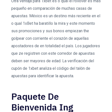
Otra ventaja para 1xbet es o qual el rollover es más
pequeño en comparación de muchas casas de
apuestas. México es un destino más reciente en el
o qual 1xBet ha baratillo la mira y este momento
sus promociones y sus bonos empiezan the
golpear con corriente el corazón de aquellas
apostadores de en totalidad el país. Los jugadores
que ze registren con este corredor de apuestas
deben ser mayores de edad. La verificación del
cupón de 1xbet analiza el código del talón de
apuestas para identificar la apuesta.
Paquete De
Bienvenida Ing