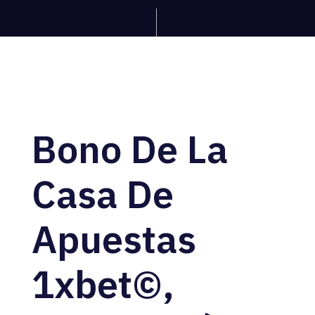
Bono De La
Casa De
Apuestas
1xbet©,