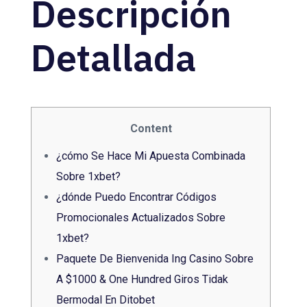
Descripción
Detallada
Content
¿cómo Se Hace Mi Apuesta Combinada
Sobre 1xbet?
¿dónde Puedo Encontrar Códigos
Promocionales Actualizados Sobre
1xbet?
Paquete De Bienvenida Ing Casino Sobre
A $1000 & One Hundred Giros Tidak
Bermodal En Ditobet