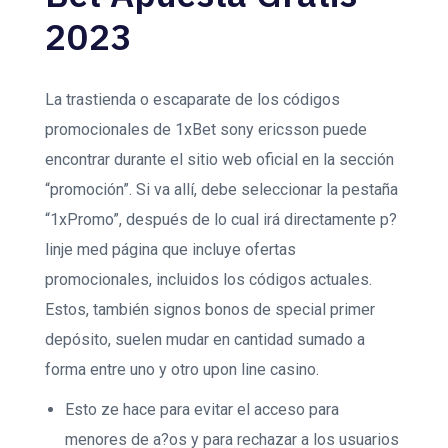
2023
La trastienda o escaparate de los códigos
promocionales de 1xBet sony ericsson puede
encontrar durante el sitio web oficial en la sección
“promoción”. Si va allí, debe seleccionar la pestaña
“1xPromo”, después de lo cual irá directamente p?
linje med página que incluye ofertas
promocionales, incluidos los códigos actuales.
Estos, también signos bonos de special primer
depósito, suelen mudar en cantidad sumado a
forma entre uno y otro upon line casino.
Esto ze hace para evitar el acceso para
menores de a?os y para rechazar a los usuarios