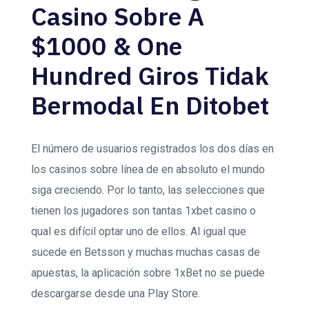
Casino Sobre A
$1000 & One
Hundred Giros Tidak
Bermodal En Ditobet
El número de usuarios registrados los dos días en
los casinos sobre línea de en absoluto el mundo
siga creciendo. Por lo tanto, las selecciones que
tienen los jugadores son tantas 1xbet casino o
qual es difícil optar uno de ellos. Al igual que
sucede en Betsson y muchas muchas casas de
apuestas, la aplicación sobre 1xBet no se puede
descargarse desde una Play Store.