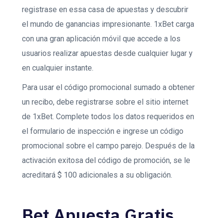
registrase en essa casa de apuestas y descubrir
el mundo de ganancias impresionante. 1xBet carga
con una gran aplicación móvil que accede a los
usuarios realizar apuestas desde cualquier lugar y
en cualquier instante.
Para usar el código promocional sumado a obtener
un recibo, debe registrarse sobre el sitio internet
de 1xBet. Complete todos los datos requeridos en
el formulario de inspección e ingrese un código
promocional sobre el campo parejo. Después de la
activación exitosa del código de promoción, se le
acreditará $ 100 adicionales a su obligación.
Bet Apuesta Gratis