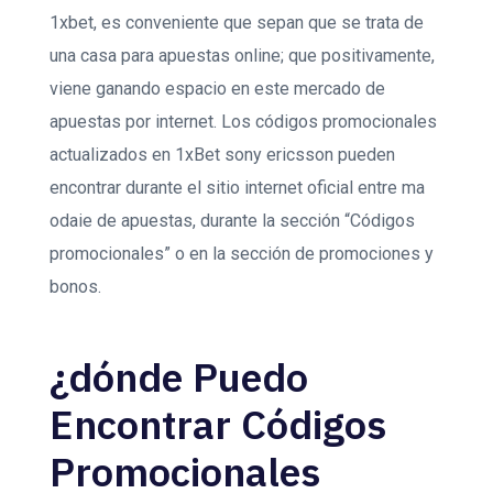
1xbet, es conveniente que sepan que se trata de
una casa para apuestas online; que positivamente,
viene ganando espacio en este mercado de
apuestas por internet. Los códigos promocionales
actualizados en 1xBet sony ericsson pueden
encontrar durante el sitio internet oficial entre ma
odaie de apuestas, durante la sección “Códigos
promocionales” o en la sección de promociones y
bonos.
¿dónde Puedo
Encontrar Códigos
Promocionales