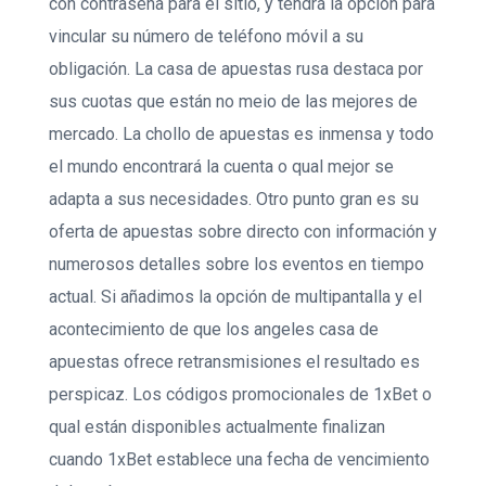
con contraseña para el sitio, y tendrá la opción para
vincular su número de teléfono móvil a su
obligación. La casa de apuestas rusa destaca por
sus cuotas que están no meio de las mejores de
mercado. La chollo de apuestas es inmensa y todo
el mundo encontrará la cuenta o qual mejor se
adapta a sus necesidades. Otro punto gran es su
oferta de apuestas sobre directo con información y
numerosos detalles sobre los eventos en tiempo
actual. Si añadimos la opción de multipantalla y el
acontecimiento de que los angeles casa de
apuestas ofrece retransmisiones el resultado es
perspicaz. Los códigos promocionales de 1xBet o
qual están disponibles actualmente finalizan
cuando 1xBet establece una fecha de vencimiento