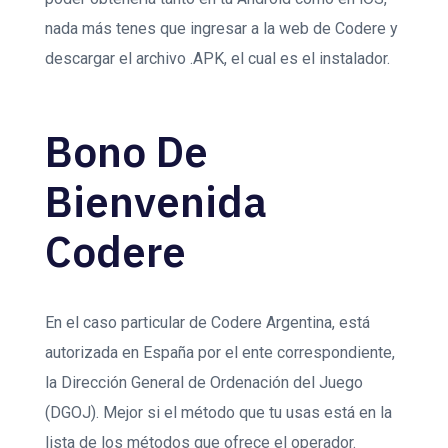
nada más tenes que ingresar a la web de Codere y
descargar el archivo .APK, el cual es el instalador.
Bono De
Bienvenida
Codere
En el caso particular de Codere Argentina, está
autorizada en España por el ente correspondiente,
la Dirección General de Ordenación del Juego
(DGOJ). Mejor si el método que tu usas está en la
lista de los métodos que ofrece el operador.