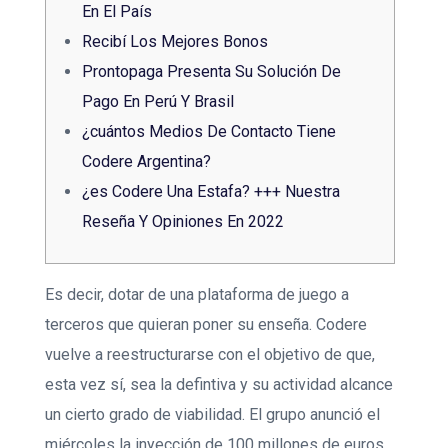
En El País
Recibí Los Mejores Bonos
Prontopaga Presenta Su Solución De
Pago En Perú Y Brasil
¿cuántos Medios De Contacto Tiene
Codere Argentina?
¿es Codere Una Estafa? +++ Nuestra
Reseña Y Opiniones En 2022
Es decir, dotar de una plataforma de juego a
terceros que quieran poner su enseña. Codere
vuelve a reestructurarse con el objetivo de que,
esta vez sí, sea la defintiva y su actividad alcance
un cierto grado de viabilidad. El grupo anunció el
miércoles la inyección de 100 millones de euros