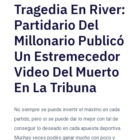
Tragedia En River:
Partidario Del
Millonario Publicó
Un Estremecedor
Video Del Muerto
En La Tribuna
No siempre se puede invertir el máximo en cada
partido, pero sí se puede dar lo mejor con tal de
conseguir lo deseado en cada apuesta deportiva.
Muchas veces podés ganar mucho con poco y