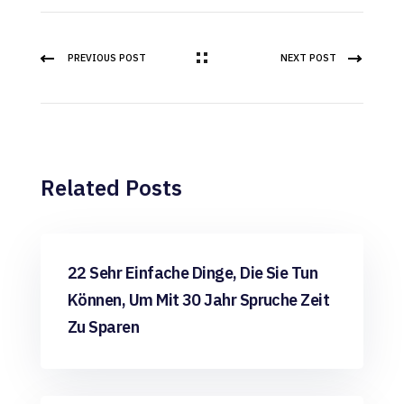
PREVIOUS POST
NEXT POST
Related Posts
Uncategorized
22 Sehr Einfache Dinge, Die Sie Tun
Können, Um Mit 30 Jahr Spruche Zeit
Zu Sparen