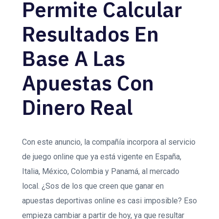
Permite Calcular
Resultados En
Base A Las
Apuestas Con
Dinero Real
Con este anuncio, la compañía incorpora al servicio
de juego online que ya está vigente en España,
Italia, México, Colombia y Panamá, al mercado
local. ¿Sos de los que creen que ganar en
apuestas deportivas online es casi imposible? Eso
empieza cambiar a partir de hoy, ya que resultar