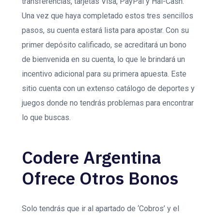
transferencias, tarjetas Visa, PayPal y Hal-Cash.
Una vez que haya completado estos tres sencillos
pasos, su cuenta estará lista para apostar. Con su
primer depósito calificado, se acreditará un bono
de bienvenida en su cuenta, lo que le brindará un
incentivo adicional para su primera apuesta. Este
sitio cuenta con un extenso catálogo de deportes y
juegos donde no tendrás problemas para encontrar
lo que buscas.
Codere Argentina
Ofrece Otros Bonos
Solo tendrás que ir al apartado de ‘Cobros’ y el