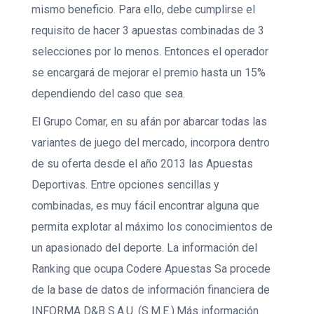
mismo beneficio. Para ello, debe cumplirse el
requisito de hacer 3 apuestas combinadas de 3
selecciones por lo menos. Entonces el operador
se encargará de mejorar el premio hasta un 15%
dependiendo del caso que sea.
El Grupo Comar, en su afán por abarcar todas las
variantes de juego del mercado, incorpora dentro
de su oferta desde el año 2013 las Apuestas
Deportivas. Entre opciones sencillas y
combinadas, es muy fácil encontrar alguna que
permita explotar al máximo los conocimientos de
un apasionado del deporte. La información del
Ranking que ocupa Codere Apuestas Sa procede
de la base de datos de información financiera de
INFORMA D&B S.A.U. (S.M.E.).Más información