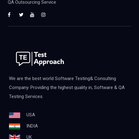
QA Outsourcing Service
We are the best world Software Testing& Consulting
Company. Providing the highest quality in, Software & QA
Testing Services.
USA
INDIA
UK