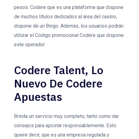
pesos. Codere que es una plataforma que dispone
de muchos títulos dedicados al área del casino,
dispone de un Bingo. Además, los usuarios podrán
utilizar el Codigo promocional Codere que dispone
este operador.
Codere Talent, Lo
Nuevo De Codere
Apuestas
Brinda un servicio muy completo, tanto como dar
consejos para apostar responsablemente. Esto
quiere decir, que es una empresa regulada y