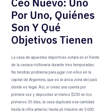
Ceo Nuevo: Uno
Por Uno, Quiénes
Son Y Qué
Objetivos Tienen
La casa de apuestas deportivas estará en el frente
de la casaca millonaria durante tres temporadas.
No tendrás problema para jugar con ellos en la
capital de Argentina, que es la única zona del país
donde es legal. Así, si creas una cuenta por
primera vez y depositas al menos $200 en los
primeros 30 días, la casa duplicará esa cantidad
hasta la cifra anterior, hasta un máximo de 5.000