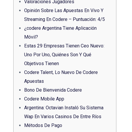
Valoraciones Jugadores
Opinión Sobre Las Apuestas En Vivo Y
Streaming En Codere – Puntuación: 4/5
¿codere Argentina Tiene Aplicación
Móvil?
Estas 29 Empresas Tienen Ceo Nuevo:
Uno Por Uno, Quiénes Son Y Qué
Objetivos Tienen
Codere Talent, Lo Nuevo De Codere
Apuestas
Bono De Bienvenida Codere
Codere Mobile App
Argentina: Octavian Instaló Su Sistema
Wap En Varios Casinos De Entre Ríos
Métodos De Pago