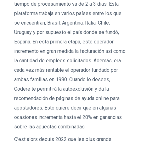
tiempo de procesamiento va de 2 a 3 días. Esta
plataforma trabaja en varios países entre los que
se encuentran, Brasil, Argentina, Italia, Chile,
Uruguay y por supuesto el país donde se fundó,
España. En esta primera etapa, este operador
incremento en gran medida la facturación así como
la cantidad de empleos solicitados. Además, era
cada vez más rentable el operador fundado por
ambas familias en 1980. Cuando lo desees,
Codere te permitirá la autoexclusión y da la
recomendación de páginas de ayuda online para
apostadores. Esto quiere decir que en algunas
ocasiones incrementa hasta el 20% en ganancias
sobre las apuestas combinadas.
C’est alors depuis 2022 que les plus grands