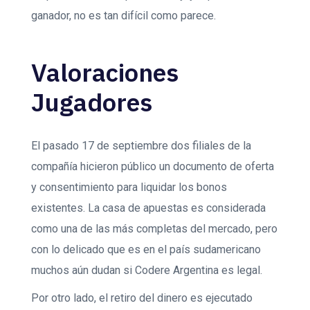
ganador, no es tan difícil como parece.
Valoraciones
Jugadores
El pasado 17 de septiembre dos filiales de la
compañía hicieron público un documento de oferta
y consentimiento para liquidar los bonos
existentes. La casa de apuestas es considerada
como una de las más completas del mercado, pero
con lo delicado que es en el país sudamericano
muchos aún dudan si Codere Argentina es legal.
Por otro lado, el retiro del dinero es ejecutado