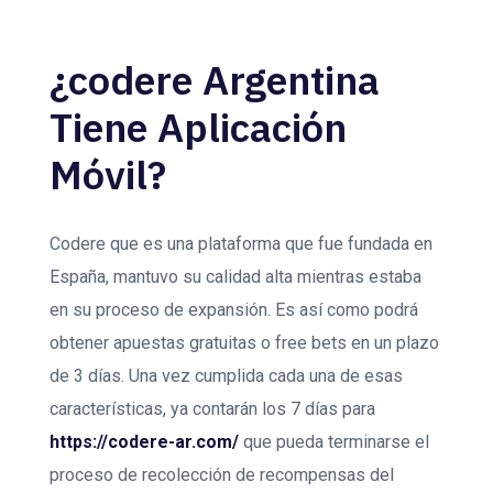
¿codere Argentina
Tiene Aplicación
Móvil?
Codere que es una plataforma que fue fundada en
España, mantuvo su calidad alta mientras estaba
en su proceso de expansión. Es así como podrá
obtener apuestas gratuitas o free bets en un plazo
de 3 días. Una vez cumplida cada una de esas
características, ya contarán los 7 días para
https://codere-ar.com/
que pueda terminarse el
proceso de recolección de recompensas del