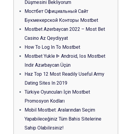
Düşmesini Bekliyorum
Мостбет Официальный Сайт
Букмекерской Конторы Mostbet
Mostbet Azerbaycan 2022 – Most Bet
Casino Az Qeydiyyat
How To Log In To Mostbet
Mostbet Yukle ᐈ Android, Ios Mostbet
Indir Azərbaycan Üçün
Haz Top 12 Most Readily Useful Army
Dating Sites In 2019
Türkiye Oyuncuları İçin Mostbet
Promosyon Kodları
Mobil Mostbet: Aralarından Seçim
Yapabileceğiniz Tüm Bahis Sitelerine
Sahip Olabilirsiniz!