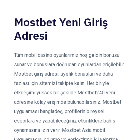
Mostbet Yeni Giriş
Adresi
Tüm mobil casino oyunlarımız hoş geldin bonusu
sunar ve bonuslara doğrudan oyunlardan erişilebilir.
Mostbet giriş adresi, üyelik bonusları ve daha
fazlası için sitemizi takipte kalın. Her biriyle
etkileşimi yüksek bir şekilde Mostbet240 yeni
adresine kolay erişimde bulunabilirsiniz. Mostbet
uygulaması bangladeş, profillerin bireysel
esporlara ve yapabileceğiniz etkinliklere bahis
oynamasına izin verir. Mostbet Asia mobil
uygulamasını edinme ve yerleştirme işi yalnızca