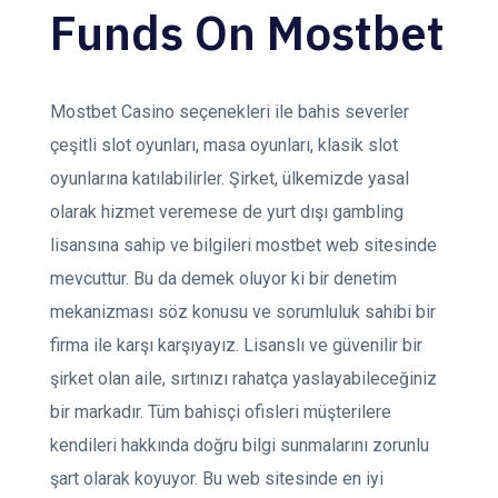
Funds On Mostbet
Mostbet Casino seçenekleri ile bahis severler
çeşitli slot oyunları, masa oyunları, klasik slot
oyunlarına katılabilirler. Şirket, ülkemizde yasal
olarak hizmet veremese de yurt dışı gambling
lisansına sahip ve bilgileri mostbet web sitesinde
mevcuttur. Bu da demek oluyor ki bir denetim
mekanizması söz konusu ve sorumluluk sahibi bir
firma ile karşı karşıyayız. Lisanslı ve güvenilir bir
şirket olan aile, sırtınızı rahatça yaslayabileceğiniz
bir markadır. Tüm bahisçi ofisleri müşterilere
kendileri hakkında doğru bilgi sunmalarını zorunlu
şart olarak koyuyor. Bu web sitesinde en iyi