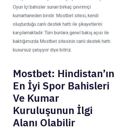
Oyun İçi bahisler sunan birkaç çevrimiçi
kumarhaneden biridir. Mostbet sitesi, kendi
oluşturduğu canlı destek hattı ile şikayetlerini
karşılamaktadır. Tüm bunlara genel bakış açısı ile
baktığımızda Mostbet sitesinin canlı destek hattı
kusursuz çalışıyor diye biliriz.
Mostbet: Hindistan’ın
En İyi Spor Bahisleri
Ve Kumar
Kuruluşunun İlgi
Alanı Olabilir