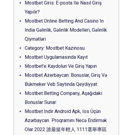
Mostbet Giris: E-posta Ile Nasıl Giriş
Yapılır?
Mostbet Online Betting And Casino In
India Gəlinlik, Gəlinlik Modelleri, Gəlinlik
Qiymətləri
Category: Mostbet Kazinosu
Mostbet Uygulamasında Kayıt
Mostbet’e Kaydolun Ve Giriş Yapın
Mostbet Azerbaycan: Bonuslar, Giriş Və
Bukmeker Veb Saytında Qeydiyyat
Mostbet Betting Company, Aşağıdaki
Bonuslar Sunar:
Mostbet Indir Android Apk, Ios Üçün
Azərbaycan ️ Proqramını Necə Endirmək
Olar 2022 誰最挺年輕人 1111選舉專區