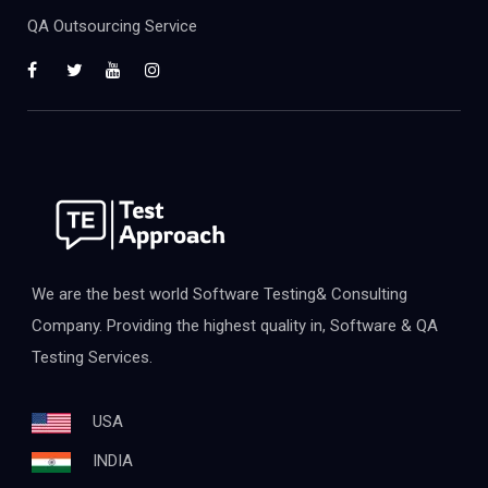
QA Outsourcing Service
We are the best world Software Testing& Consulting
Company. Providing the highest quality in, Software & QA
Testing Services.
USA
INDIA