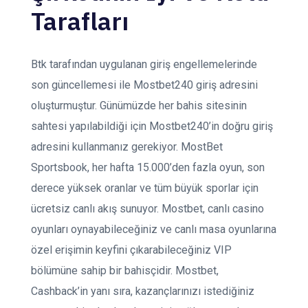
Tarafları
Btk tarafından uygulanan giriş engellemelerinde
son güncellemesi ile Mostbet240 giriş adresini
oluşturmuştur. Günümüzde her bahis sitesinin
sahtesi yapılabildiği için Mostbet240’in doğru giriş
adresini kullanmanız gerekiyor. MostBet
Sportsbook, her hafta 15.000’den fazla oyun, son
derece yüksek oranlar ve tüm büyük sporlar için
ücretsiz canlı akış sunuyor. Mostbet, canlı casino
oyunları oynayabileceğiniz ve canlı masa oyunlarına
özel erişimin keyfini çıkarabileceğiniz VIP
bölümüne sahip bir bahisçidir. Mostbet,
Cashback’in yanı sıra, kazançlarınızı istediğiniz