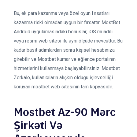
Bu, ek para kazanma veya özel oyun fırsatları
kazanma riski olmadan uygun bir fırsattır. MostBet
Android uygulamasındaki bonuslar, iOS muadili
veya resmi web sitesi ile aynı ölçüde mevcuttur. Bu
kadar basit adımlardan sonra kişisel hesabınıza
girebilir ve Mostbet kumar ve eğlence portalının
hizmetlerini kullanmaya başlayabilirsiniz. Mostbet
Zerkalo, kullanıcıların alışkın olduğu işlevselliği
koruyan mostbet web sitesinin tam kopyasıdır.
Mostbet Az-90 Mərc
Şirkəti Və