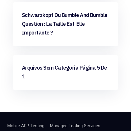
Uncategorized
Schwarzkopf Ou Bumble And Bumble
Question : La Taille Est-Elle
Importante ?
Uncategorized
Arquivos Sem Categoria Página 5 De
1
Mobile APP Testing
Managed Testing Services