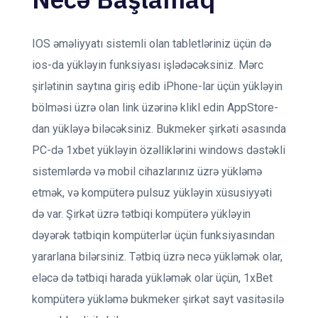
IOS əməliyyatı sistemli olan tabletləriniz üçün də
ios-da yükləyin funksiyası işlədəcəksiniz. Mərc
şirlətinin saytına giriş edib iPhone-lar üçün yükləyin
bölməsi üzrə olan link üzərinə klikl edin AppStore-
dan yükləyə biləcəksiniz. Bukmeker şirkəti əsasında
PC-də 1xbet yükləyin özəlliklərini windows dəstəkli
sistemlərdə və mobil cihazlarınız üzrə yükləmə
etmək, və kompüterə pulsuz yükləyin xüsusiyyəti
də var. Şirkət üzrə tətbiqi kompüterə yükləyin
dəyərək tətbiqin kompüterlər üçün funksiyasından
yararlana bilərsiniz. Tətbiq üzrə necə yükləmək olar,
eləcə də tətbiqi harada yükləmək olar üçün, 1xBet
kompüterə yükləmə bukmeker şirkət sayt vasitəsilə