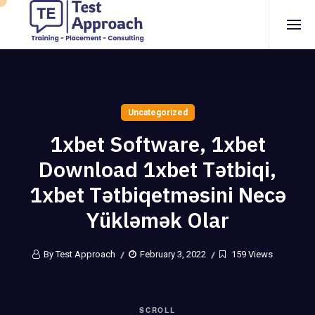
Uncategorized
1xbet Software, 1xbet
Download 1xbet Tətbiqi,
1xbet Tətbiqetməsini Necə
Yükləmək Olar
By Test Approach
February 3, 2022
159 Views
SCROLL