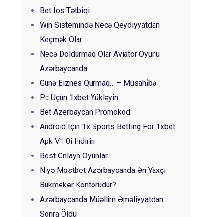
Bet Ios Tətbiqi
Win Sistemində Necə Qeydiyyatdan
Keçmək Olar
Necə Doldurmaq Olar Aviator Oyunu
Azərbaycanda
Günə Biznes Qurmaq… – Müsahi̇bə
Pc Üçün 1xbet Yükləyin
Bet Azerbaycan Promokod:
Android Için 1x Sports Betting For 1xbet
Apk V1 0i Indirin
Best Onlayn Oyunlar
Niyə Mostbet Azərbaycanda Ən Yaxşı
Bukmeker Kontorudur?
Azərbaycanda Müəllim Əməliyyatdan
Sonra Öldü