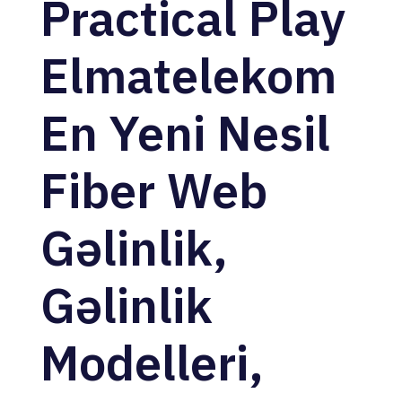
Practical Play
Elmatelekom
En Yeni Nesil
Fiber Web
Gəlinlik,
Gəlinlik
Modelleri,