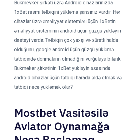
Bukmeyker şirkəti üzrə Android cihazlarınızda
1xBet rəsmi tətbiqini yükləmə şansınız vardır. Hər
cihazlar üzrə əməliyyat sistemləri üçün 1xBetin
əməliyyat sisteminin android üçün güzgü yükləyin
dəstəyi vardır. Tətbiqin çox yaxşı və sürətli halda
olduğunu, google android üçün güzgü yükləmə
tətbiqində donmaların olmadığını vurğulaya bilərik.
Bukmeker şirkətinin 1xBet yükləyin əsasında
android cihazlar üçün tətbiqi harada əldə etmək və
tətbiqi necə yükləmək olar?
Mostbet Vasitəsilə
Aviator Oynamağa
Necə Başlamaq