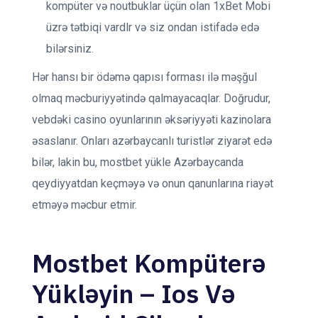
kompüter və noutbuklar üçün olan 1xBet Mobi
üzrə tətbiqi vardlr və siz ondan istifadə edə
bilərsiniz.
Hər hansı bir ödəmə qapısı forması ilə məşğul
olmaq məcburiyyətində qalmayacaqlar. Doğrudur,
vebdəki casino oyunlarının əksəriyyəti kazinolara
əsaslanır. Onları azərbaycanlı turistlər ziyarət edə
bilər, lakin bu, mostbet yükle Azərbaycanda
qeydiyyatdan keçməyə və onun qanunlarına riayət
etməyə məcbur etmir.
Mostbet Kompüterə
Yükləyin – Ios Və