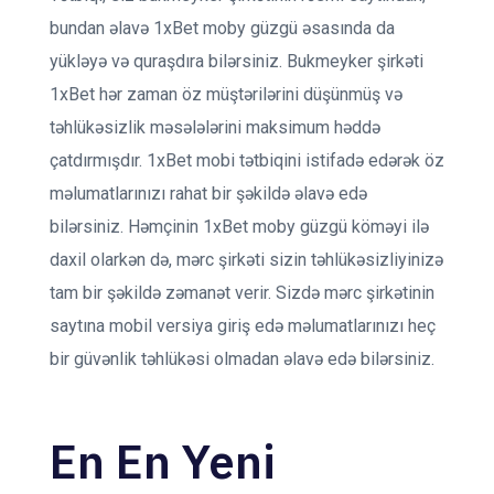
bundan əlavə 1xBet moby güzgü əsasında da
yükləyə və quraşdıra bilərsiniz. Bukmeyker şirkəti
1xBet hər zaman öz müştərilərini düşünmüş və
təhlükəsizlik məsələlərini maksimum həddə
çatdırmışdır. 1xBet mobi tətbiqini istifadə edərək öz
məlumatlarınızı rahat bir şəkildə əlavə edə
bilərsiniz. Həmçinin 1xBet moby güzgü köməyi ilə
daxil olarkən də, mərc şirkəti sizin təhlükəsizliyinizə
tam bir şəkildə zəmanət verir. Sizdə mərc şirkətinin
saytına mobil versiya giriş edə məlumatlarınızı heç
bir güvənlik təhlükəsi olmadan əlavə edə bilərsiniz.
En En Yeni