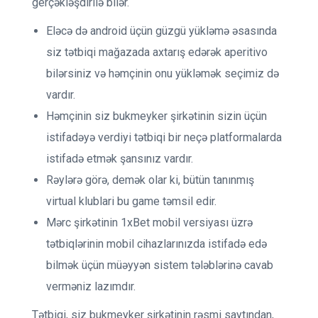
gerçəkləşdirilə bilər.
Eləcə də android üçün güzgü yükləmə əsasında
siz tətbiqi mağazada axtarış edərək aperitivo
bilərsiniz və həmçinin onu yükləmək seçimiz də
vardır.
Həmçinin siz bukmeyker şirkətinin sizin üçün
istifadəyə verdiyi tətbiqi bir neçə platformalarda
istifadə etmək şansınız vardır.
Rəylərə görə, demək olar ki, bütün tanınmış
virtual klublari bu game təmsil edir.
Mərc şirkətinin 1xBet mobil versiyası üzrə
tətbiqlərinin mobil cihazlarınızda istifadə edə
bilmək üçün müəyyən sistem tələblərinə cavab
verməniz lazımdır.
Tətbiqi, siz bukmeyker şirkətinin rəsmi saytından,