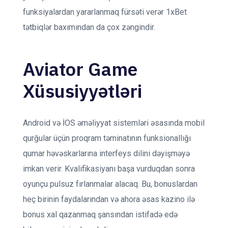
funksiyalardan yararlanmaq fürsəti verər 1xBet
tətbiqlər baxımından da çox zəngindir.
Aviator Game
Xüsusiyyətləri
Android və İOS əməliyyat sistemləri əsasında mobil
qurğular üçün proqram təminatının funksionallığı
qumar həvəskarlarına interfeys dilini dəyişməyə
imkan verir. Kvalifikasiyanı başa vurduqdan sonra
oyunçu pulsuz fırlanmalar alacaq. Bu, bonuslardan
heç birinin faydalarından və ahora əsas kazino ilə
bonus xal qazanmaq şansından istifadə edə