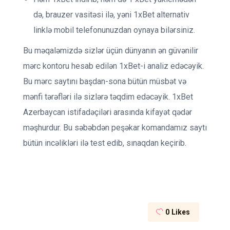
də, brauzer vasitəsi ilə, yəni 1xBet alternativ
linklə mobil telefonunuzdan oynaya bilərsiniz.
Bu məqaləmizdə sizlər üçün dünyanın ən güvənilir
mərc kontoru hesab edilən 1xBet-i analiz edəcəyik.
Bu mərc saytını başdan-sona bütün müsbət və
mənfi tərəfləri ilə sizlərə təqdim edəcəyik. 1xBet
Azerbaycan istifadəçiləri arasında kifayət qədər
məşhurdur. Bu səbəbdən peşəkar komandamız saytı
bütün incəlikləri ilə test edib, sınaqdan keçirib.
0
Likes