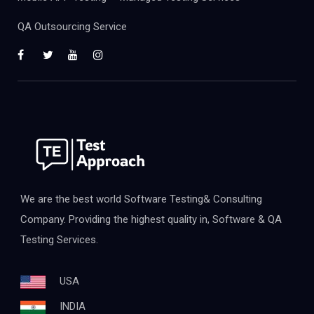
QA Outsourcing Service
We are the best world Software Testing& Consulting
Company. Providing the highest quality in, Software & QA
Testing Services.
USA
INDIA