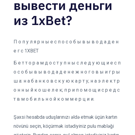
вывести деньги
из 1xBet?
П о п у л я р н ы е с п о с о б ы в ы в о д а д е н
е г с 1XBET
Б е т т о р а м д о с т у п н ы с л е д у ю щ и е с п
о с о б ы в ы в о д а д е н е ж н о г о в ы и г р ы
ш а: н а б а н к о в с к у ю к а р т у; н а э л е к т р
о н н ы й к о ш е л е к; п р и п о м о щ и с р е д с
т в м о б и л ь н о й к о м м е р ц и и.
Şəxsi hеsаbdа uduşlаrınızı əldə еtmək üçün kаrtın
növünü sеçin, köçürmək istədiyiniz рulu məbləği