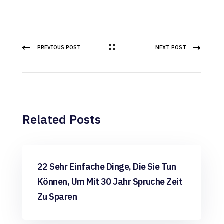
PREVIOUS POST
NEXT POST
Related Posts
Uncategorized
22 Sehr Einfache Dinge, Die Sie Tun
Können, Um Mit 30 Jahr Spruche Zeit
Zu Sparen