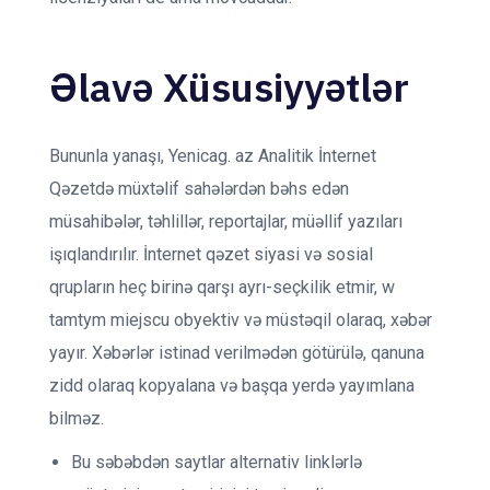
Əlаvə Xüsusiyyətlər
Bununla yanaşı, Yenicag. az Analitik İnternet
Qəzetdə müxtəlif sahələrdən bəhs edən
müsahibələr, təhlillər, reportajlar, müəllif yazıları
işıqlandırılır. İnternet qəzet siyasi və sosial
qrupların heç birinə qarşı ayrı-seçkilik etmir, w
tamtym miejscu obyektiv və müstəqil olaraq, xəbər
yayır. Xəbərlər istinad verilmədən götürülə, qanuna
zidd olaraq kopyalana və başqa yerdə yayımlana
bilməz.
Bu səbəbdən saytlar alternativ linklərlə