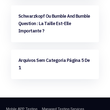
Uncategorized
Schwarzkopf Ou Bumble And Bumble
Question : La Taille Est-Elle
Importante ?
Uncategorized
Arquivos Sem Categoria Página 5 De
1
Mobile APP Testing
Managed Testing Services