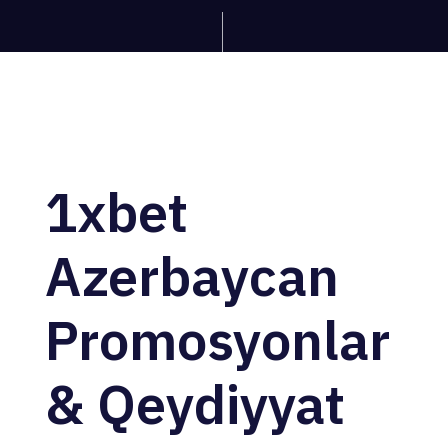
1xbet
Azerbaycan
Promosyonlar
& Qeydiyyat