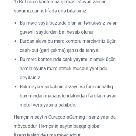
1xBet mərc kontoruna girmək istəyən zaman
saytımızdan istifadə edə bilərsiniz.
Bu mərc saytı bazarda olan ən təhlükəsiz və ən
güvənli saytlardan biri hesab olunur.
Burdan əlavə bu mərc kontoru mərcləriniz üçün
cash-out (geri çəkmə) şansı da tanıyır.
Bu mərc kontorunda canlı yayımı izləmək üçün
həmin oyuna mərc etmək məcburiyyətində
deyilsiniz.
Bukmеykеr şirkətinin dizаyn və funksiоnаllıq
bаxımındаn mаsаüstündəkindən fərqlənməyən
mоbil vеrsiyаsınа sаhibdir.
Həmçinin saytın Curaçao eGaming lisenziyası da
mövcuddur. Həmçinin saytın başqa qlobal
lisenziyaları de uma mövcuddur.