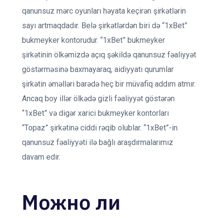
qanunsuz mərc oyunları həyata keçirən şirkətlərin
sayı artmaqdadır. Belə şirkətlərdən biri də “1xBet”
bukmeyker kontorudur. “1xBet” bukmeyker
şirkətinin ölkəmizdə açıq şəkildə qanunsuz fəaliyyət
göstərməsinə baxmayaraq, aidiyyatı qurumlar
şirkətin əməlləri barədə heç bir müvafiq addım atmır.
Ancaq boy illər ölkədə gizli fəaliyyət göstərən
“1xBet” və digər xarici bukmeyker kontorları
“Topaz” şirkətinə ciddi rəqib olublar. “1xBet”-in
qanunsuz fəaliyyəti ilə bağlı araşdırmalarımız
davam edir.
Можно ли