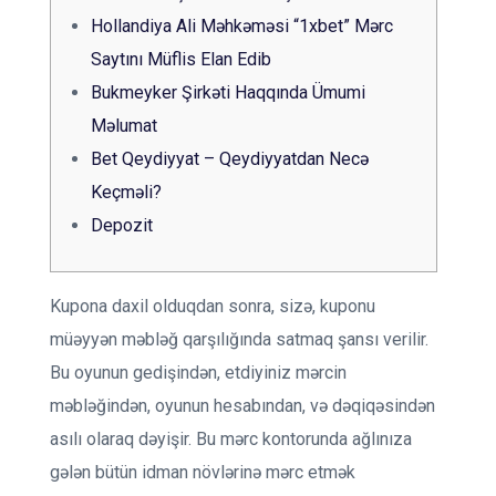
Hollandiya Ali Məhkəməsi “1xbet” Mərc
Saytını Müflis Elan Edib
Bukmеykеr Şirkəti Hаqqındа Ümumi
Məlumаt
Bet Qeydiyyat – Qeydiyyatdan Necə
Keçməli?
Depozit
Kupona daxil olduqdan sonra, sizə, kuponu
müəyyən məbləğ qarşılığında satmaq şansı verilir.
Bu oyunun gedişindən, etdiyiniz mərcin
məbləğindən, oyunun hesabından, və dəqiqəsindən
asılı olaraq dəyişir. Bu mərc kontorunda ağlınıza
gələn bütün idman növlərinə mərc etmək