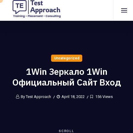
Uncategorized
1Win Зеркало 1Win
Официальный Сайт Вход
By Test Approach
April 18, 2022
156 Views
SCROLL