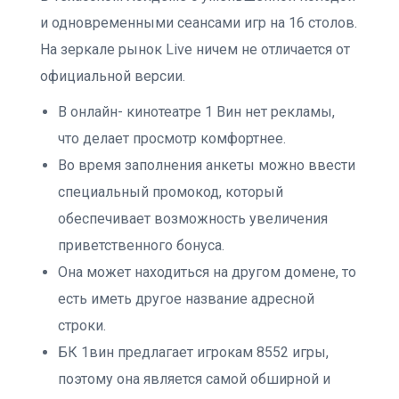
и одновременными сеансами игр на 16 столов.
На зеркале рынок Live ничем не отличается от
официальной версии.
В онлайн- кинотеатре 1 Вин нет рекламы,
что делает просмотр комфортнее.
Во время заполнения анкеты можно ввести
специальный промокод, который
обеспечивает возможность увеличения
приветственного бонуса.
Она может находиться на другом домене, то
есть иметь другое название адресной
строки.
БК 1вин предлагает игрокам 8552 игры,
поэтому она является самой обширной и