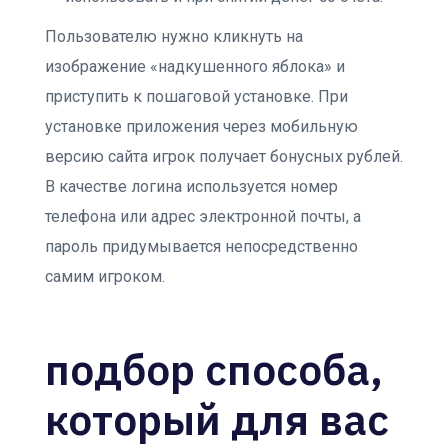
Пользователю нужно кликнуть на
изображение «надкушенного яблока» и
приступить к пошаговой установке. При
установке приложения через мобильную
версию сайта игрок получает бонусных рублей.
В качестве логина используется номер
телефона или адрес электронной почты, а
пароль придумывается непосредственно
самим игроком.
подбор способа,
который для вас