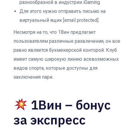
разнообразной в индустрии iGaming.
Для этого нужно отправить письмо на
виртуальный ящик [email protected].
Несмотря на то, что 1Вин предлагает
пользователям различные развлечения, он все
равно является букмекерской конторой. Клуб
имеет самую широкую линию всевозможных
видов спорта, которые доступны для
заключения пари.
1Вин – бонус
за экспресс