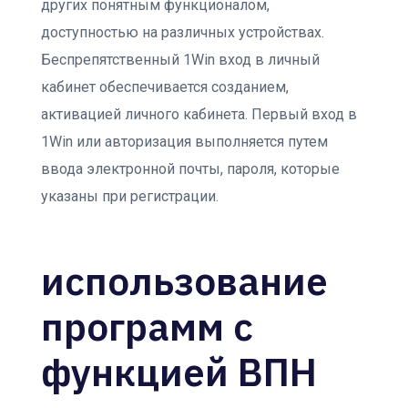
других понятным функционалом,
доступностью на различных устройствах.
Беспрепятственный 1Win вход в личный
кабинет обеспечивается созданием,
активацией личного кабинета. Первый вход в
1Win или авторизация выполняется путем
ввода электронной почты, пароля, которые
указаны при регистрации.
использование
программ с
функцией ВПН