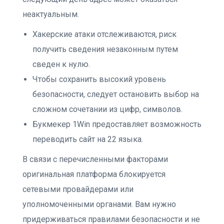
неактуальным.
Хакерские атаки отслеживаются, риск
получить сведения незаконным путем
сведен к нулю.
Чтобы сохранить высокий уровень
безопасности, следует остановить выбор на
сложном сочетании из цифр, символов.
Букмекер 1Win предоставляет возможность
переводить сайт на 22 языка.
В связи с перечисленными факторами
оригинальная платформа блокируется
сетевыми провайдерами или
уполномоченными органами. Вам нужно
придерживаться правилами безопасности и не