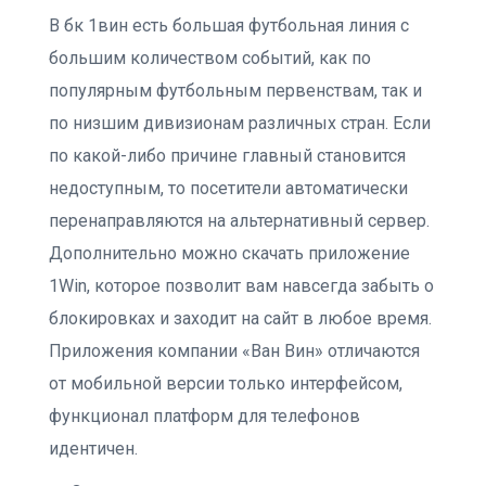
В бк 1вин есть большая футбольная линия с
большим количеством событий, как по
популярным футбольным первенствам, так и
по низшим дивизионам различных стран. Если
по какой-либо причине главный становится
недоступным, то посетители автоматически
перенаправляются на альтернативный сервер.
Дополнительно можно скачать приложение
1Win, которое позволит вам навсегда забыть о
блокировках и заходит на сайт в любое время.
Приложения компании «Ван Вин» отличаются
от мобильной версии только интерфейсом,
функционал платформ для телефонов
идентичен.