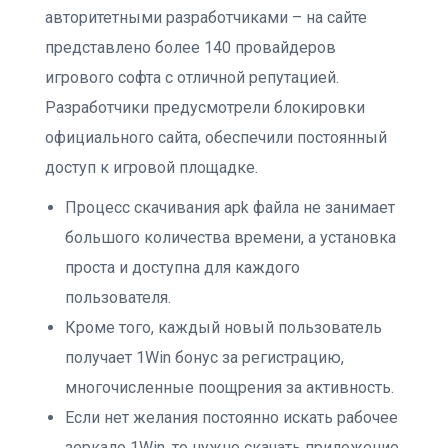
авторитетными разработчиками – на сайте
представлено более 140 провайдеров
игрового софта с отличной репутацией.
Разработчики предусмотрели блокировки
официального сайта, обеспечили постоянный
доступ к игровой площадке.
Процесс скачивания apk файла не занимает
большого количества времени, а установка
проста и доступна для каждого
пользователя.
Кроме того, каждый новый пользователь
получает 1Win бонус за регистрацию,
многочисленные поощрения за активность.
Если нет желания постоянно искать рабочее
зеркало 1Win, то нужно скачать приложение