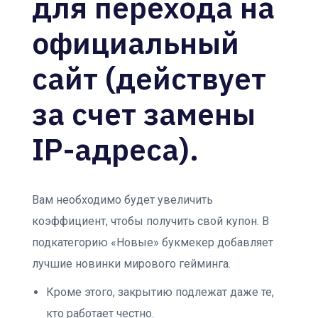
для перехода на
официальный
сайт (действует
за счет замены
IP-адреса).
Вам необходимо будет увеличить
коэффициент, чтобы получить свой купон. В
подкатегорию «Новые» букмекер добавляет
лучшие новинки мирового гейминга.
Кроме этого, закрытию подлежат даже те,
кто работает честно.