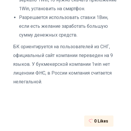
1Win, установить на смартфон.
Разрешается использовать ставки 1Вин,
если есть желание заработать большую
сумму денежных средств.
БК ориентируется на пользователей из СНГ,
официальный сайт компании переведен на 9
языков. У букмекерской компании 1win нет
лицензии ФНС, в России компания считается
нелегальной.
0
Likes