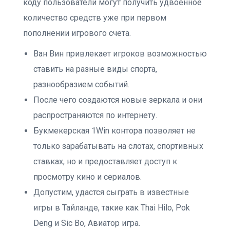
коду пользователи могут получить удвоенное
количество средств уже при первом
пополнении игрового счета.
Ван Вин привлекает игроков возможностью
ставить на разные виды спорта,
разнообразием событий.
После чего создаются новые зеркала и они
распространяются по интернету.
Букмекерская 1Win контора позволяет не
только зарабатывать на слотах, спортивных
ставках, но и предоставляет доступ к
просмотру кино и сериалов.
Допустим, удастся сыграть в известные
игры в Тайланде, такие как Thai Hilo, Pok
Deng и Sic Bo, Авиатор игра.