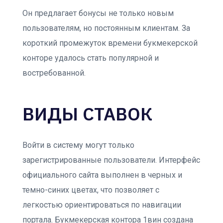
Он предлагает бонусы не только новым
пользователям, но постоянным клиентам. За
короткий промежуток времени букмекерской
конторе удалось стать популярной и
востребованной.
ВИДЫ СТАВОК
Войти в систему могут только
зарегистрированные пользователи. Интерфейс
официального сайта выполнен в черных и
темно-синих цветах, что позволяет с
легкостью ориентироваться по навигации
портала. Букмекерская контора 1вин создана