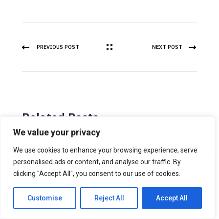
PREVIOUS POST
NEXT POST
Related Posts
We value your privacy
We use cookies to enhance your browsing experience, serve
Uncategorized
personalised ads or content, and analyse our traffic. By
22 Sehr Einfache Dinge, Die Sie Tun
clicking "Accept All", you consent to our use of cookies.
Können, Um Mit 30 Jahr Spruche Zeit
Zu Sparen
Contact us
Customise
Reject All
Accept All