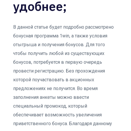
удобнее;
В данной статье будет подробно рассмотрено
бонусная программа 1win, а также условия
отыгрыша и получения бонусов. Для того
чтобы получить любой из существующих
бонусов, потребуется в первую очередь
провести регистрацию. Без прохождения
которой поучаствовать в акционных
предложениях не получится. Во время
заполнения анкеты можно ввести
специальный промокод, который
обеспечивает возможность увеличения
приветственного бонуса. Благодаря данному