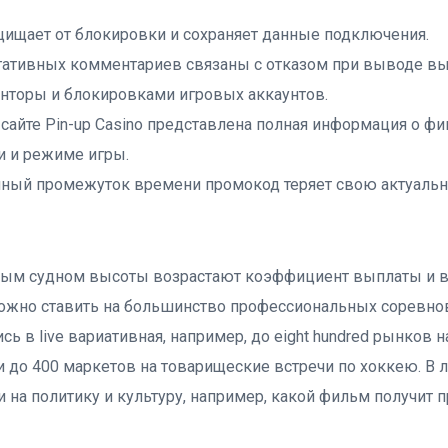
ищает от блокировки и сохраняет данные подключения.
ативных комментариев связаны с отказом при выводе вы
нторы и блокировками игровых аккаунтов.
айте Pin-up Casino представлена ​​полная информация о ф
и и режиме игры.
ный промежуток времени промокод теряет свою актуально
ым судном высоты возрастают коэффициент выплаты и в
можно ставить на большинство профессиональных соревно
сь в live вариативная, например, до eight hundred рынков 
и до 400 маркетов на товарищеские встречи по хоккею. В 
 на политику и культуру, например, какой фильм получит 