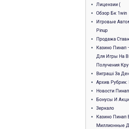
Лицензии (
Обзор Бк 1win
Игровые Авто
Pinup
Продажа Став
Казино Пинап 
Для Игры На В
Получения Кр
Виграші За Ден
Архив Рубрик: 
Новости Пинап
Бонусы И Акц
Зеркало
Казино Пинап 
Миллионные Д