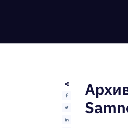
Архив
Samne