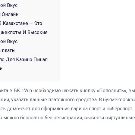
ой Вкус
 Онлайн
В Казахстане — Это
жекпоты И Высокие
ой Вкус
ыплаты
ло Для Казино Пинап:
и
ита в БК 1Win необходимо нажать кнопку «Пополнить», вы
ции, указать данные платежного средства. В букмекерской
ь демо-счет для оформления пари на спорт и киберспорт. 
в можно бесплатно без регистрации, вывести виртуальные