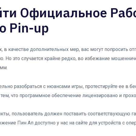
йти Официальное Раб
о Pin-up
х, в качестве дополнительных мер, вас могут попросить о
о. Но это случается крайне редко, во избежание мошеннич
мм.
ельно разобраться с нюансами игры, протестируйте ее в б
 тем, что программное обеспечение лицензировано и прох
нкты, пользователь должен поставить соответствующую га
ение Пин Ап доступно у нас на сайте для устройств с оп