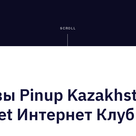
SCROLL
ы Pinup Kazakhs
t Интернет Клуб