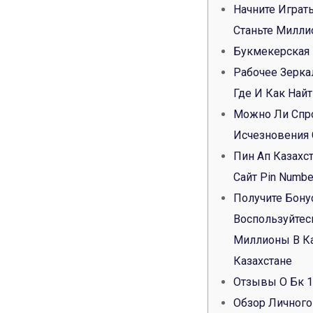
Начните Играт
Станьте Милли
Букмекерская 
Рабочее Зерка
Где И Как Найт
Можно Ли Спр
Исчезновения 
Пин Ап Казахс
Сайт Pin Numbe
Получите Бону
Воспользуйтес
Миллионы В Ка
Казахстане
Отзывы О Бк 1
Обзор Личного 