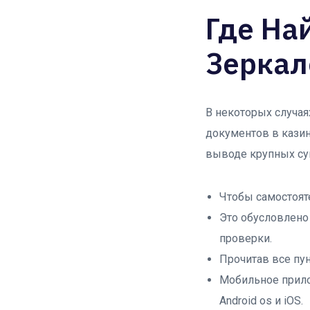
Где На
Зеркал
В некоторых случая
документов в казин
выводе крупных су
Чтобы самостоят
Это обусловлено
проверки.
Прочитав все пу
Мобильное прилож
Android os и iOS.