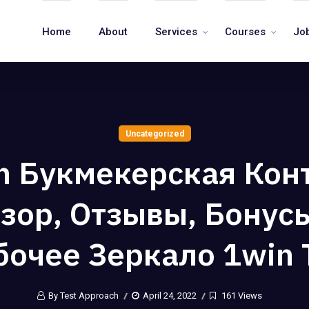
Home
About
Services
Courses
Jo
Uncategorized
n Букмекерская Кон
зор, Отзывы, Бонус
бочее Зеркало 1win 
By Test Approach
April 24, 2022
161 Views