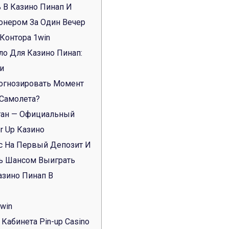
ь В Казино Пинап И
онером За Один Вечер
Контора 1win
ло Для Казино Пинап:
и
огнозировать Момент
Самолета?
тан — Официальный
r Up Казино
с На Первый Депозит И
ь Шансом Выиграть
зино Пинап В
win
Кабинета Pin-up Casino